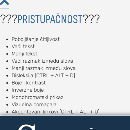

???
???
PRISTUPAČNOST
Poboljšanje čitljivosti
Veći tekst
Manji tekst
Veći razmak između slova
Manji razmak između slova
Disleksija [CTRL + ALT + D]
Boje i kontrast
Inverzne boje
Monohromatski prikaz
Vizuelna pomagala
Akcentovani linkovi [CTRL + ALT + U]
Veliki pokazivač [CTRL + ALT + C]
Vodič za čitanje [CTRL + ALT + R]