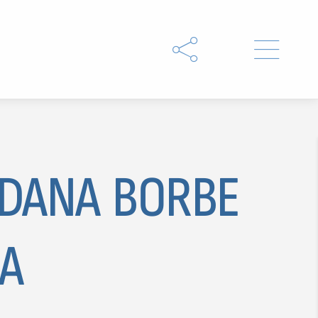


 DANA BORBE
SA