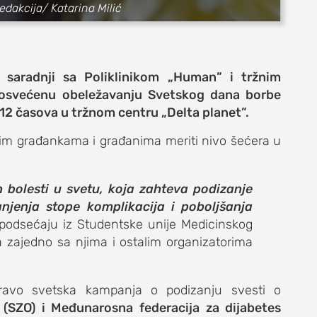
redakcija/ Katarina Milić
 saradnji sa Poliklinikom
„
Human
”
i tržnim
posvećenu obeležavanju Svetskog dana borbe
12 časova u tržnom centru „Delta planet”.
im građankama i građanima meriti nivo šećera u
e
h bolesti u svetu, koja zahteva podizanje
anjenja stope komplikacija i poboljšanja
 podsećaju iz Studentske unije Medicinskog
a zajedno sa njima i ostalim organizatorima
život
pravo svetska kampanja o podizanju svesti o
 (SZO) i Međunarosna federacija za dijabetes