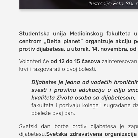
zabava
Ilustracija; Foto: SDL 
muzika
putovanja
Studentska unija Medicinskog fakulteta u
centrom
„
Delta planet
”
organizuje akciju 
moda i stil
protiv dijabetesa,
u utorak, 14. novembra,
od 
studenti
Volonteri će
od 12 do 15 časova
zainteresovan
krvi i razgovarati o ovoj bolesti.
organizacij
Dijabetes je jedna od vodećih hronični
konkursi
svesti i pravilnu edukaciju u cilju sm
fakulteti
kvaliteta života osoba sa dijabetesom
,
fakulteta i pozivaju kolege i sugrađane d
studentski 
obeleže ovaj dan.
zdravlje
Svetski dan borbe protiv dijabetesa je za
dijabetesu.
Svetska zdravstvena organizacija
it