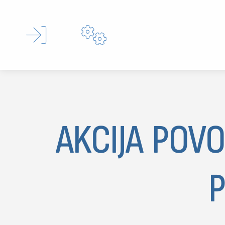


AKCIJA POV
Type 
P
MOJ SDL
prijava