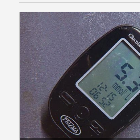
SEKCIJE
društvo
kultura
sport
fudbal
košarka
rukomet
e-sport
ostali sport