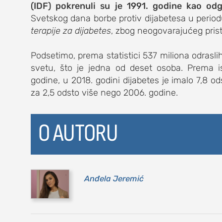
(IDF) pokrenuli su je 1991. godine kao od
Svetskog dana borbe protiv dijabetesa u perio
kolumna
terapije za dijabetes
, zbog neogovarajućeg prist
sdl podkast
Podsetimo, prema statistici 537 miliona odrasli
svetu, što je jedna od deset osoba. Prema is
STUDENTSKI 
godine, u 2018. godini dijabetes je imalo 7,8 od
za 2,5 odsto više nego 2006. godine.
o nama
O AUTORU
impresum
kontakt
Anđela Jeremić