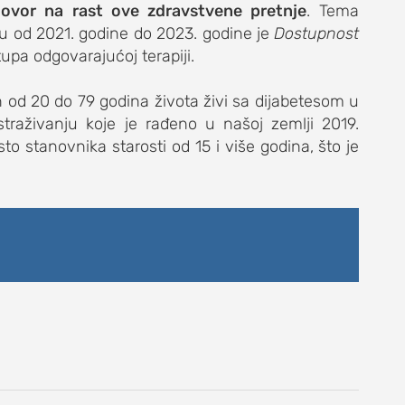
govor na rast ove zdravstvene pretnje
. Tema
du od 2021. godine do 2023. godine je
Dostupnost
upa odgovarajućoj terapiji.
h od 20 do 79 godina života živi sa dijabetesom u
traživanju koje je rađeno u našoj zemlji 2019.
DNEVNI LIST
sto stanovnika starosti od 15 i više godina, što je