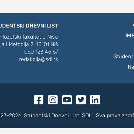
UDENTSKI DNEVNI LIST
IM
Filozofski fakultet u Nišu
ila i Metodija 2, 18101 Niš
060 123 45 67
Student 
redakcija@sdl.rs
Ne





23-2026. Studentski Dnevni List [SDL]. Sva prava zadr