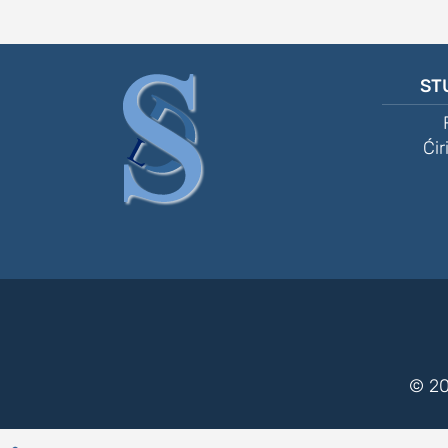
ST
Ćir
© 20