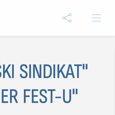


KI SINDIKAT"
ER FEST-U"