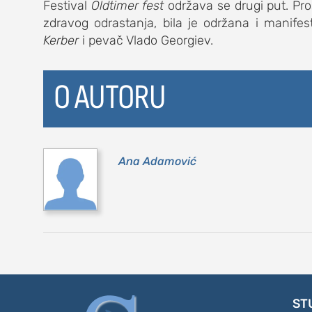
Festival
Oldtimer fest
održava se drugi put. Proš
zdravog odrastanja, bila je održana i manifes
Kerber
i pevač Vlado Georgiev.
O AUTORU
Ana Adamović
ST