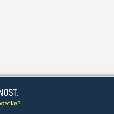
NOST.
odatke?