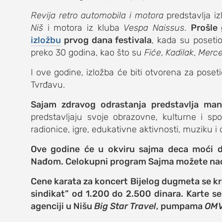
Revija retro automobila i motora
predstavlja iz
kolumna
Niš
i motora iz kluba
Vespa Naissus
.
Prošle
izložbu
prvog dana festivala
, kada su posetio
sdl podkast
preko 30 godina, kao što su
Fiće
,
Kadilak
,
Merce
I ove godine, izložba će biti otvorena za poset
STUDENTSKI 
Tvrđavu.
o nama
Sajam zdravog odrastanja predstavlja mani
predstavljaju svoje obrazovne, kulturne i sp
impresum
radionice, igre, edukativne aktivnosti, muziku i 
kontakt
Ove godine će u okviru sajma deca moći d
Nađom. Celokupni program Sajma možete na
Cene karata za koncert Bijelog dugmeta se kr
sindikat” od 1.200 do 2.500 dinara. Karte s
agenciji u Nišu
Big Star Travel
, pumpama
OM