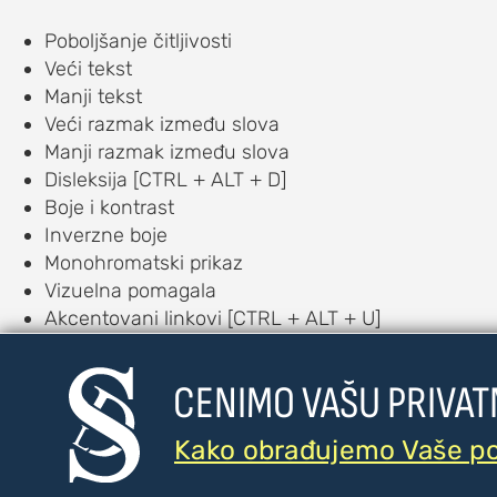
Poboljšanje čitljivosti
Veći tekst
Manji tekst
Veći razmak između slova
Manji razmak između slova
Disleksija [CTRL + ALT + D]
Boje i kontrast
Inverzne boje
Monohromatski prikaz
Vizuelna pomagala
Akcentovani linkovi [CTRL + ALT + U]
Veliki pokazivač [CTRL + ALT + C]
Vodič za čitanje [CTRL + ALT + R]
CENIMO VAŠU PRIVAT
Čitač [CTRL + ALT + V]
Auditorna pomagala
Kako obrađujemo Vaše p
Text to Speech [CTRL + ALT + T]
Speech to Text [CTRL + ALT + S]