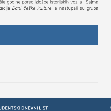
le godine pored izložbe istorijskih vozila i Sajma
tacija
Dani češke kulture
, a nastupali su grupa
UDENTSKI DNEVNI LIST