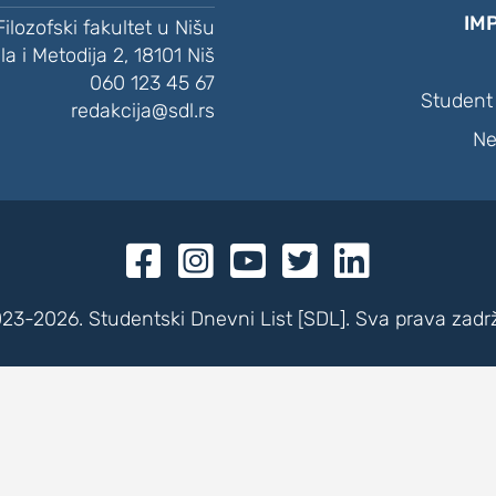
IM
Filozofski fakultet u Nišu
ila i Metodija 2, 18101 Niš
060 123 45 67
Student 
redakcija@sdl.rs
Ne





23-2026. Studentski Dnevni List [SDL]. Sva prava zadr