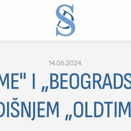
14.06.2024.
ME" I „BEOGRADS
2 or more characters for results.
IŠNJEM „OLDTIM