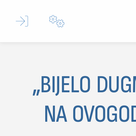


„BIJELO DUG
Type 
NA OVOGOD
MOJ SDL
prijava