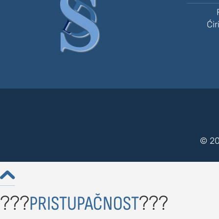
Ćir
© 20

???
???
PRISTUPAČNOST