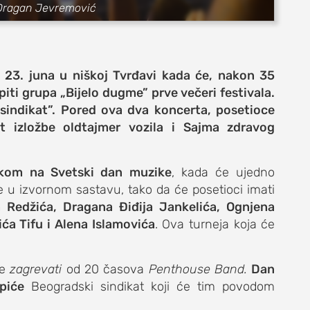
: Dragan Jevremović
i 23. juna u niškoj Tvrđavi kada će, nakon 35
iti grupa „Bijelo dugme” prve večeri festivala.
sindikat”. Pored ova dva koncerta, posetioce
t izložbe oldtajmer vozila i Sajma zdravog
e
kom na Svetski dan muzike
, kada će ujedno
e u izvornom sastavu, tako da će posetioci imati
 Redžića, Dragana Điđija Jankelića, Ognjena
ća Tifu i Alena Islamovića
. Ova turneja koja će
život
će
zagrevati
od 20 časova
Penthouse Band.
Dan
piće
Beogradski sindikat koji će tim povodom