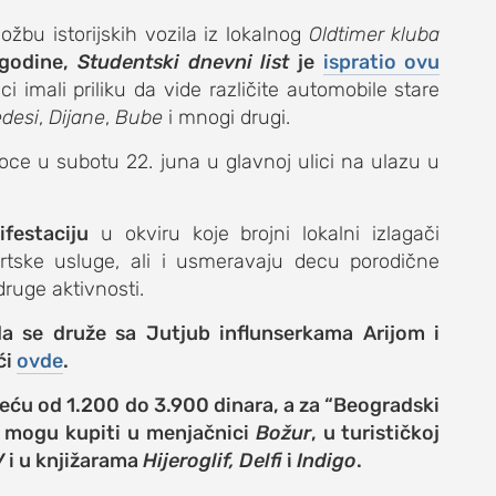
ložbu istorijskih vozila iz lokalnog
Oldtimer kluba
 godine,
Studentski dnevni list
je
ispratio ovu
ci imali priliku da vide različite automobile stare
desi
,
Dijane
,
Bube
i mnogi drugi.
ioce u subotu 22. juna u glavnoj ulici na ulazu u
DNEVNI LIST
festaciju
u okviru koje brojni lokalni izlagači
ortske usluge, ali i usmeravaju decu porodične
druge aktivnosti.
a se druže sa Jutjub influnserkama Arijom i
ći
ovde
.
eću od 1.200 do 3.900 dinara, a za “Beogradski
e mogu kupiti u menjačnici
Božur
, u turističkoj
V
i u knjižarama
Hijeroglif,
Delfi
i
Indigo
.