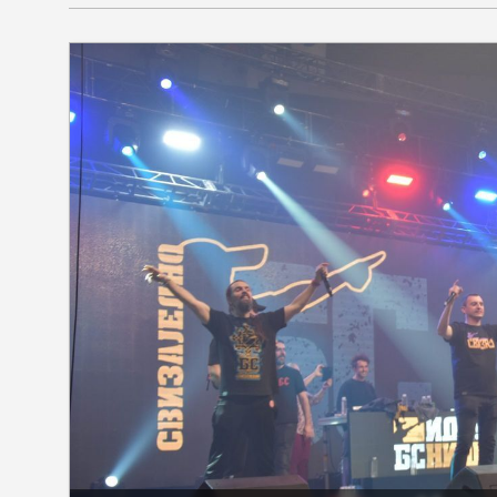
SEKCIJE
društvo
kultura
sport
fudbal
košarka
rukomet
e-sport
ostali sport