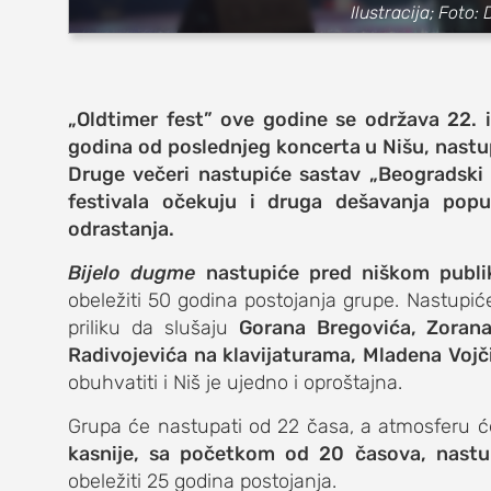
zabava
Ilustracija; Foto
muzika
putovanja
„Oldtimer fest” ove godine se održava 22. 
godina od poslednjeg koncerta u Nišu, nastup
moda i stil
Druge večeri nastupiće sastav „Beogradski 
studenti
festivala očekuju i druga dešavanja popu
odrastanja.
organizacij
Bijelo dugme
nastupiće pred niškom publi
konkursi
obeležiti 50 godina postojanja grupe. Nastupić
priliku da slušaju
Gorana Bregovića, Zorana
fakulteti
Radivojevića na klavijaturama, Mladena Vojči
obuhvatiti i Niš je ujedno i oproštajna.
studentski 
Grupa će nastupati od 22 časa, a atmosferu 
zdravlje
kasnije, sa početkom od 20 časova, nastu
obeležiti 25 godina postojanja.
it