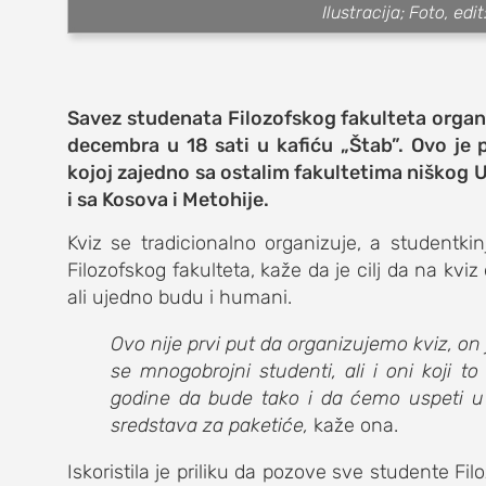
Ilustracija; Foto, ed
muzika
putovanja
Savez studenata Filozofskog fakulteta organ
moda i stil
decembra u 18 sati u kafiću
„
Štab
”
. Ovo je 
studenti
kojoj zajedno sa ostalim fakultetima niškog U
i sa Kosova i Metohije.
organizacij
Kviz se tradicionalno organizuje, a studentk
konkursi
Filozofskog fakulteta, kaže da je cilj da na kvi
ali ujedno budu i humani.
fakulteti
Ovo nije prvi put da organizujemo kviz, on 
studentski 
se mnogobrojni studenti, ali i oni koji 
godine da bude tako i da ćemo uspeti u 
zdravlje
sredstava za paketiće,
kaže ona.
it
Iskoristila je priliku da pozove sve studente Fil