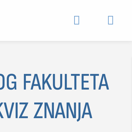


OG FAKULTETA
VIZ ZNANJA