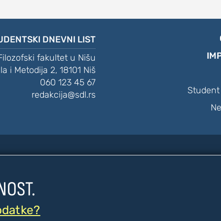
UDENTSKI DNEVNI LIST
IM
Filozofski fakultet u Nišu
ila i Metodija 2, 18101 Niš
060 123 45 67
Student 
redakcija@sdl.rs
Ne





NOST.
23-2026. Studentski Dnevni List [SDL]. Sva prava zadr
odatke?