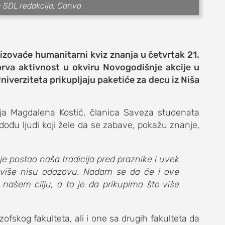
it: SDL redakcija, Canva
izovaće humanitarni kviz znanja u četvrtak 21.
prva aktivnost u okviru Novogodišnje akcije u
niverziteta prikupljaju paketiće za decu iz Niša
e
inja Magdalena Kostić, članica Saveza studenata
z dođu ljudi koji žele da se zabave, pokažu znanje,
je postao naša tradicija pred praznike i uvek
život
to više nisu odazovu. Nadam se da će i ove
našem cilju, a to je da prikupimo što više
ozofskog fakulteta, ali i one sa drugih fakulteta da