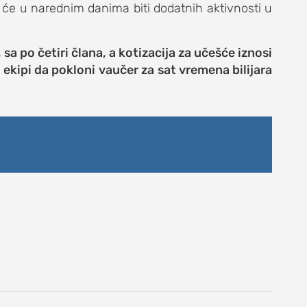
 će u narednim danima biti dodatnih aktivnosti u
 sa po četiri člana, a kotizacija za učešće iznosi
 ekipi da pokloni vaučer za sat vremena bilijara
DNEVNI LIST