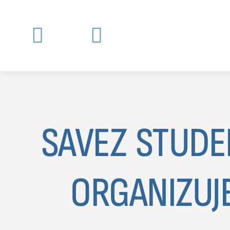


SAVEZ STUDE
ORGANIZUJ
MOJ SDL
prijava