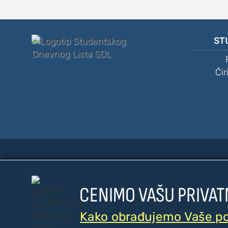
ST
Ćir
CENIMO VAŠU PRIVAT
© 20
Kako obrađujemo Vaše p