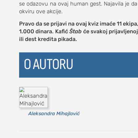
se odazovu na ovaj human gest. Najavila je da
kolumna
okviru ove akcije.
sdl podkast
Pravo da se prijavi na ovaj kviz imaće 11 ekipa,
1.000 dinara. Kafić
Štab
će svakoj prijavljenoj
ili dest kredita pikada.
STUDENTSKI 
o nama
O AUTORU
impresum
kontakt
Aleksandra Mihajlović