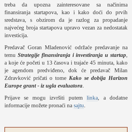
studentski život
treba da upozna zainteresovane sa načinima
zdravlje
finansiranja startapova, kao i kako doći do prvih
it
sredstava, s obzirom da je razlog za propadanje
najvećeg broja startapova upravo vezan za nedostatak
kolumna
investicija.
sdl podkast
Predavač Goran Mladenović održaće predavanje na
temu
Strategije finansiranja i investiranja u startap
,
STUDENTSKI DNEVNI LIST
a koje će početi u 13 časova i trajaće 45 minuta, kako
je agendom predviđeno, dok će predavač Milan
o nama
Zdravković pričati o tome
Kako se dobija Harizon
impresum
Europe grant - iz ugla evaluatora
.
kontakt
Prijave se mogu izvršiti putem
linka
, a dodatne
informacije možete pronaći na
sajtu
.