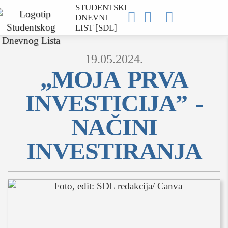
STUDENTSKI



DNEVNI
LIST [SDL]
19.05.2024.
„MOJA PRVA
INVESTICIJA” -
MOJ SDL
NAČINI
prijava
INVESTIRANJA
SEKCIJE
društvo
kultura