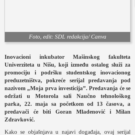
sport
fudbal
košarka
rukomet
Foto, edit: SDL redakcija/ Canva
e-sport
ostali sportovi
Inovacioni inkubator Mašinskog fakulteta
zabava
Univerziteta u Nišu, koji između ostalog služi za
muzika
promociju i podršku studentskog inovacionog
putovanja
preduzetništva, pokreće serijal predavanja pod
moda i stil
nazivom
„
Moja prva investicija
”
. Predavanja će se
održati u Motorola sali Naučno tehnološkog
studenti
parka, 22. maja sa početkom od 13 časova, a
organizacije
predavači će biti Goran Mladenović i Milan
konkursi
Zdravković.
fakulteti
Kako se objašnjava u najavi događaja, ovaj serijal