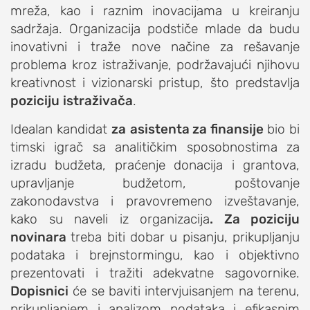
mreža, kao i raznim inovacijama u kreiranju
studentski život
sadržaja. Organizacija podstiče mlade da budu
zdravlje
inovativni i traže nove načine za rešavanje
it
problema kroz istraživanje, podržavajući njihovu
kreativnost i vizionarski pristup, što predstavlja
kolumna
poziciju
istraživača
.
sdl podkast
Idealan kandidat
za
asistenta za finansije
bio bi
timski igrač sa analitičkim sposobnostima za
STUDENTSKI DNEVNI LIST
izradu budžeta, praćenje donacija i grantova,
upravljanje budžetom, poštovanje
o nama
zakonodavstva i pravovremeno izveštavanje,
impresum
kako su naveli iz organizacija
. Za poziciju
kontakt
novinara
treba biti dobar u pisanju, prikupljanju
podataka i brejnstormingu, kao i objektivno
prezentovati i tražiti adekvatne sagovornike.
Dopisnici
će se baviti intervjuisanjem na terenu,
prikupljanjem i analizom podataka i efikasnim