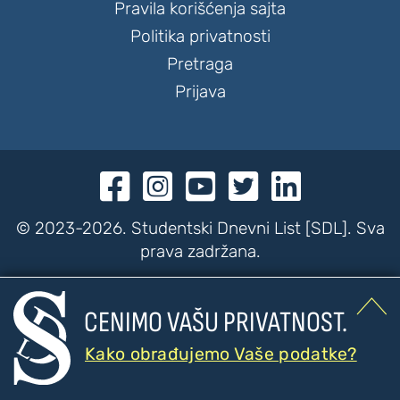
Pravila korišćenja sajta
Politika privatnosti
Pretraga
Prijava





© 2023-2026. Studentski Dnevni List [SDL]. Sva
prava zadržana.


CENIMO VAŠU PRIVATNOST.
???
???
PRISTUPAČNOST
Kako obrađujemo Vaše podatke?