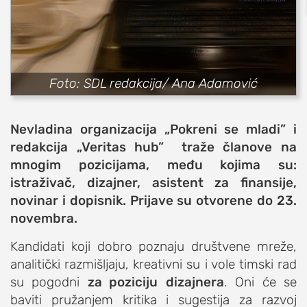
sport
fudbal
košarka
Foto: SDL redakcija/ Ana Adamović
rukomet
e-sport
Nevladina organizacija „Pokreni se mladi” i
ostali sportovi
redakcija „Veritas hub” traže članove na
zabava
mnogim pozicijama, među kojima su:
muzika
istraživač, dizajner, asistent za finansije,
putovanja
novinar i dopisnik. Prijave su otvorene do 23.
moda i stil
novembra.
studenti
Kandidati koji dobro poznaju društvene mreže,
organizacije
analitički razmišljaju, kreativni su i vole timski rad
su pogodni
za poziciju
dizajnera
. Oni će se
konkursi
baviti pružanjem kritika i sugestija za razvoj
fakulteti