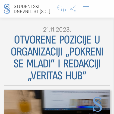
STUDENTSKI



DNEVNI LIST [SDL]
21.11.2023.
OTVORENE POZICIJE U
Type 2 or more characters for results.
ORGANIZACIJI „POKRENI
SE MLADI” I REDAKCIJI
MOJ SDL
„VERITAS HUB”
prijava
SEKCIJE
društvo
kultura