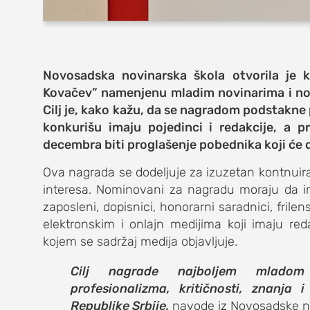
zabava
muzika
putovanja
Novosadska novinarska škola otvorila je
Kovačev
” namenjenu
mladim novinarima i nov
moda i stil
Cilj je, kako kažu, da se nagradom podstakne
studenti
konkurišu imaju pojedinci i redakcije, a 
decembra biti proglašenje pobednika koji će d
organizacij
Ova nagrada se dodeljuje za izuzetan kontnuir
konkursi
interesa. Nominovani za nagradu moraju da im
zaposleni, dopisnici, honorarni saradnici, frile
fakulteti
elektronskim i onlajn medijima koji imaju reda
kojem se sadržaj medija objavljuje.
studentski 
Cilj nagrade najboljem mladom 
zdravlje
profesionalizma, kritičnosti, znanja
Republike Srbije,
navode iz Novosadske n
it