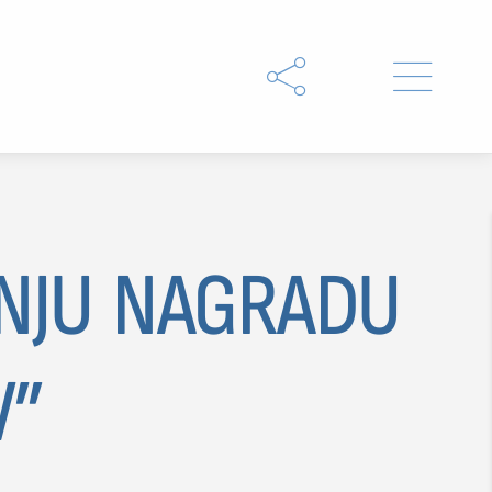


NJU NAGRADU
V”