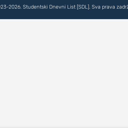
23-2026. Studentski Dnevni List [SDL]. Sva prava zadr