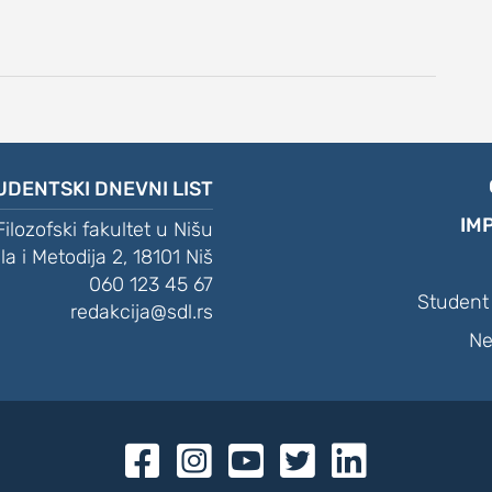
UDENTSKI DNEVNI LIST
IM
Filozofski fakultet u Nišu
ila i Metodija 2, 18101 Niš
060 123 45 67
Student 
redakcija@sdl.rs
Ne




