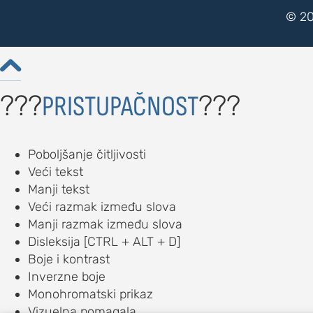
© 20

???
???
PRISTUPAČNOST
Poboljšanje čitljivosti
Veći tekst
Manji tekst
Veći razmak između slova
Manji razmak između slova
Disleksija [CTRL + ALT + D]
Boje i kontrast
Inverzne boje
Monohromatski prikaz
Vizuelna pomagala