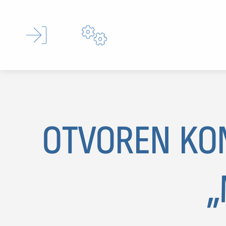


OTVOREN KO
Type 
„
MOJ SDL
prijava