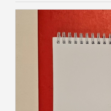
SEKCIJE
društvo
kultura
sport
fudbal
košarka
rukomet
e-sport
ostali sport