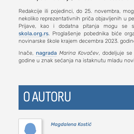
Redakcije ili pojedinci, do 25. novembra, mo
kolumna
nekoliko reprezentativnih priča objavljenih u p
sdl podkast
Prijave, kao i dodatna pitanja mogu se s
skola.org.rs
. Proglašenje pobednika biće or
novinarske škole krajem decembra 2023. godin
STUDENTSKI 
Inače,
nagrada
Marina Kovačev
, dodeljuje s
godine u znak sećanja na istaknutu mladu novin
o nama
impresum
kontakt
O AUTORU
Magdalena Kostić