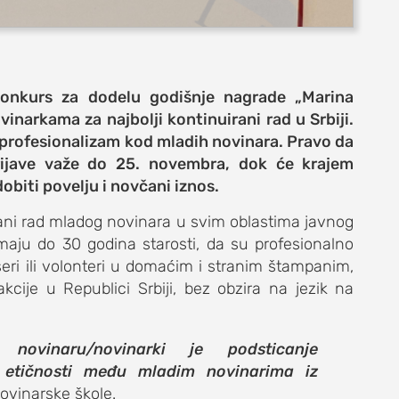
 konkurs za dodelu godišnje nagrade
„Marina
inarkama za najbolji kontinuirani rad u Srbiji.
 profesionalizam kod mladih novinara. Pravo da
prijave važe do 25. novembra, dok će krajem
obiti povelju i novčani iznos.
e
ani rad mladog novinara u svim oblastima javnog
aju do 30 godina starosti, da su profesionalno
nseri ili volonteri u domaćim i stranim štampanim,
kcije u Republici Srbiji, bez obzira na jezik na
život
novinaru/novinarki je podsticanje
 i etičnosti među mladim novinarima iz
ovinarske škole.