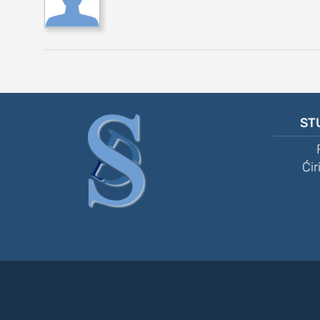
ST
Ćir