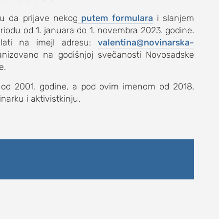
gu da prijave nekog
putem formulara
i slanjem
eriodu od 1. januara do 1. novembra 2023. godine.
lati na imejl adresu:
valentina@novinarska-
ganizovano na godišnjoj svečanosti Novosadske
e.
DNEVNI LIST
e od 2001. godine, a pod ovim imenom od 2018.
arku i aktivistkinju.