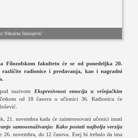
/ Nikoleta Stanojević
je
 Filozofskom fakultetu će se od ponedeljka 20.
azličite radionice i predavanja, kao i nagradni
a.
a pod nazivom
Ekspresivnost emocija u vršnjačkim
četkom od 18 časova u učionici 36. Radionicu će
život
ilošević.
k, 21. novembra kada će zainteresovani učenici imati
vanje samoosnaživanja: Kako postati najbolja verzija
je 26. novembra, do 12 časova. Esej bi trebalo da ima