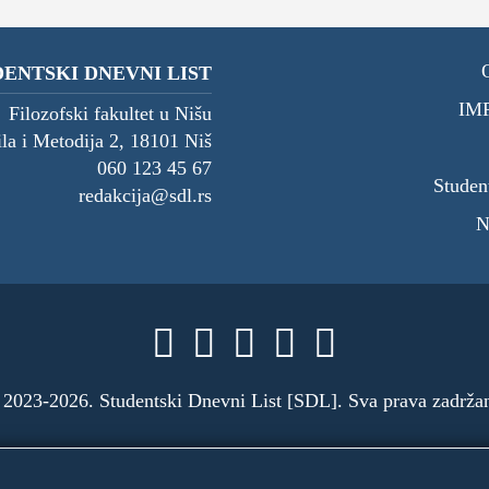
ENTSKI DNEVNI LIST
IM
Filozofski fakultet u Nišu
ila i Metodija 2, 18101 Niš
060 123 45 67
Studen
redakcija@sdl.rs
N





2023-2026. Studentski Dnevni List [SDL]. Sva prava zadrža