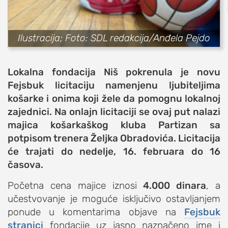
sport
fudbal
Ilustracija; Foto: SDL redakcija/Anđela Pejdo
košarka
rukomet
Lokalna fondacija Niš pokrenula je novu
e-sport
Fejsbuk licitaciju namenjenu ljubiteljima
ostali sportovi
košarke i onima koji žele da pomognu lokalnoj
zajednici. Na onlajn licitaciji se ovaj put nalazi
zabava
majica košarkaškog kluba Partizan sa
muzika
potpisom trenera Željka Obradovića. Licitacija
putovanja
će trajati do nedelje, 16. februara do 16
moda i stil
časova.
studenti
Početna cena majice iznosi
4.000 dinara
, a
organizacije
učestvovanje je moguće isključivo ostavljanjem
konkursi
ponude u komentarima objave na
Fejsbuk
stranici
fondacije uz jasno naznačeno ime i
fakulteti