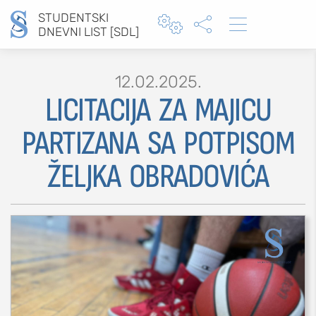
STUDENTSKI



DNEVNI LIST [SDL]
12.02.2025.
LICITACIJA ZA MAJICU
Type 2 or more characters for results.
PARTIZANA SA POTPISOM
ŽELJKA OBRADOVIĆA
MOJ SDL
prijava
SEKCIJE
društvo
kultura