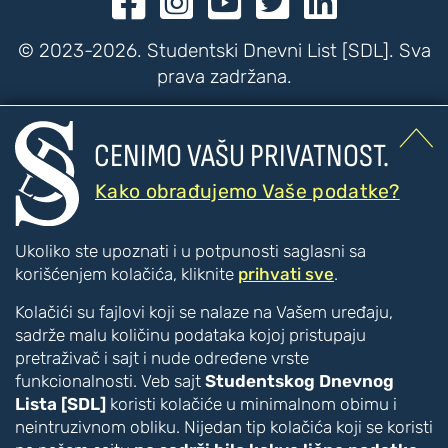





© 2023-2026. Studentski Dnevni List [SDL]. Sva
prava zadržana.


CENIMO VAŠU PRIVATNOST.
???
???
PRISTUPAČNOST
Kako obrađujemo Vaše podatke?
Poboljšanje čitljivosti
Ukoliko ste upoznati i u potpunosti saglasni sa
Veći tekst
korišćenjem kolačića, kliknite
prihvati sve
.
Manji tekst
Kolačići su fajlovi koji se nalaze na Vašem uređaju,
Veći razmak između slova
sadrže malu količinu podataka kojoj pristupaju
Manji razmak između slova
pretraživač i sajt i nude određene vrste
Disleksija [CTRL + ALT + D]
funkcionalnosti. Veb sajt
Studentskog Dnevnog
Boje i kontrast
Lista [SDL]
koristi kolačiće u minimalnom obimu i
Inverzne boje
neintruzivnom obliku. Nijedan tip kolačića koji se koristi