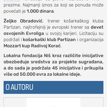
prezime. Najmanji iznos za koji se ponuda može
studentski život
povećati je
1.000 dinara
.
zdravlje
Željko Obradović
, trener košarkaškog kluba
it
Partizan, najtrofejniji je evropski trener sa
devet
kolumna
osvojenih Evroliga
u svojoj karijeri. Licitaciju su
sdl podkast
podržali i
košarkaški klub Partizan
i organizacija
Mozzart kup Radivoj Korać
.
STUDENTSKI DNEVNI LIST
Lokalna fondacija Niš kroz različite inicijative
obezbeđuje sredstva za projekte sugrađana,
o nama
a do sada je podržala 45 inicijativa i prikupila
impresum
više od 50.000 evra za lokalne ideje.
kontakt
O AUTORU