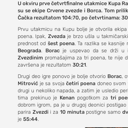
zabava
U okviru prve četvrtfinalne utakmice Kupa Rad
su se ekipe Crvene zvezde i Borca. Tom prili
muzika
Čačka rezultatom 104:70, po četvrtinama: 30:
putovanja
Prvu utakmicu na Kupu bolje je otvorila ekipa
poena. Ipak,
Zvezda
je brzo ušla u takmičarsk
moda i stil
prednost od
šest poena
. Ta razlika se kasnije
Beograda
.
Borac
je uspevao da se drži u 
studenti
Zvezdinim
promašajima za tri poena, te nije d
organizacij
završena je rezultatom
30:21
.
Drugi deo igre ponovo je bolje otvorio
Borac
, 
konkursi
Mitrović
je sa svoja
četiri poena
doneo svom 
fakulteti
drugi u nekoliko napada, a zatim je usledio pe
tima prekinuo je
Kenan
pogotkom za
tri po
studentski 
dobrom igrom, pa je u drugoj deonici postiga
parira
Zvezdi
i za
10 minuta
postigne samo
dv
zdravlje
je
55:44
.
it