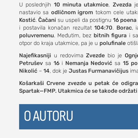
U poslednjih
10 minuta utakmice
,
Zvezda
je
nastavio sa
odličnom igrom
tokom cele utakmi
Kostić
.
Čačani
su uspeli da postignu
16 poena
i postavila konačan rezultat
104:70
.
Borac
, 
poluvremenu
. Međutim, bez
bitnih figura
i s
otpor do kraja utakmice, pa je u
polufinale
otišl
Najefikasniji
u redovima
Zvezde
bio je
Ognj
Petrušev
sa
16
i
Nemanja Nedović
sa
15 p
Nikolić
–
14
, dok je
Justas Furmanavičijus
im
Košarkaši Crvene zvezde u petak će odigrat
Spartak—FMP. Utakmica će se takođe održati
O AUTORU