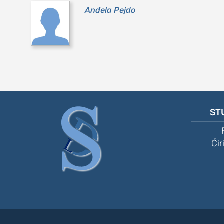
Anđela Pejdo
ST
Ćir