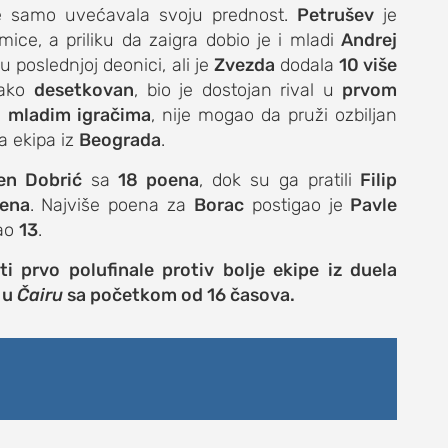
 samo uvećavala svoju prednost.
Petrušev
je
ce, a priliku da zaigra dobio je i mladi
Andrej
u poslednjoj deonici, ali je
Zvezda
dodala
10 više
iako
desetkovan
, bio je dostojan rival u
prvom
a
mladim igračima
, nije mogao da pruži ozbiljan
a ekipa iz
Beograda
.
en Dobrić
sa
18 poena
, dok su ga pratili
Filip
oena
. Najviše poena za
Borac
postigao je
Pavle
ao
13
.
i prvo polufinale protiv bolje ekipe iz duela
 u
Čairu
sa početkom od 16 časova.