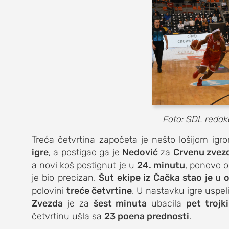
kolumna
sdl podkast
STUDENTSKI 
o nama
Foto: SDL redak
impresum
Treća četvrtina započeta je nešto lošijom igr
kontakt
igre
, a postigao ga je
Nedović
za
Crvenu zvez
a novi koš postignut je u
24. minutu
, ponovo o
je bio precizan.
Šut ekipe iz Čačka stao je u 
polovini
treće četvrtine
. U nastavku igre uspel
Zvezda
je za
šest minuta
ubacila
pet trojki
četvrtinu ušla sa
23 poena prednosti
.