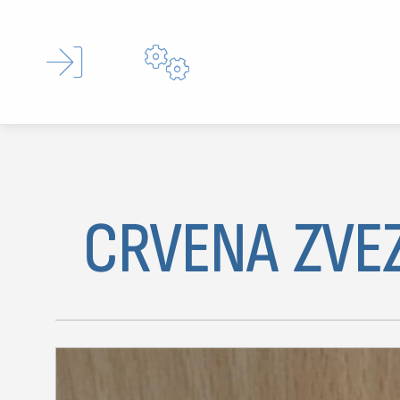


CRVENA ZVEZ
Type 
MOJ SDL
prijava