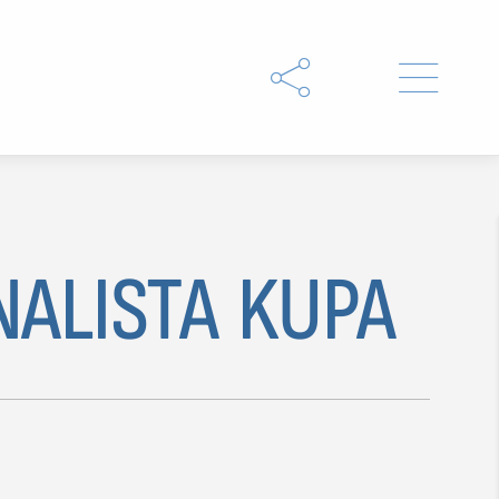


NALISTA KUPA