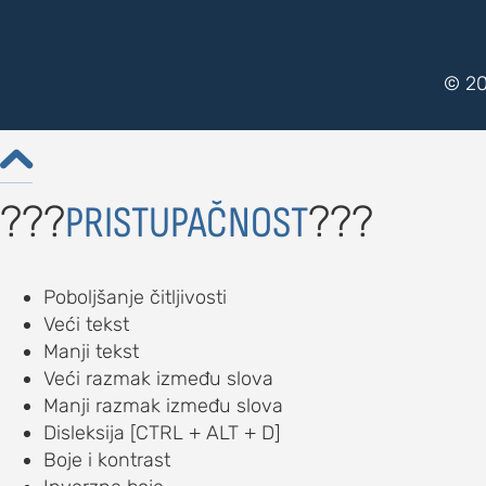
© 20

???
???
PRISTUPAČNOST
Poboljšanje čitljivosti
Veći tekst
Manji tekst
Veći razmak između slova
Manji razmak između slova
Disleksija [CTRL + ALT + D]
Boje i kontrast