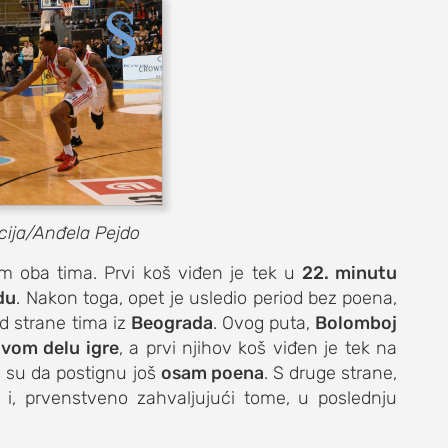
DNEVNI LIST
cija/Anđela Pejdo
om oba tima. Prvi koš viđen je tek u
22. minutu
du
. Nakon toga, opet je usledio period bez poena,
d strane tima iz
Beograda
. Ovog puta,
Bolomboj
ovom delu igre
, a prvi njihov koš viđen je tek na
i su da postignu još
osam poena
. S druge strane,
i, prvenstveno zahvaljujući tome, u poslednju