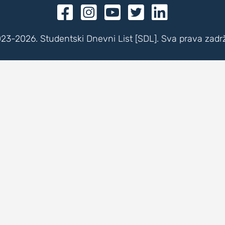





23-2026. Studentski Dnevni List [SDL]. Sva prava zadr