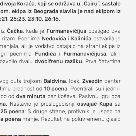
ivoja Koraća, koji se održava u „Čairu”, sastale
kom, ekipa iz Beograda slavila je nad ekipom iz
21, 25:23, 23:10, 26:16.
 iz
Čačka
, kada je
Furmanavičijus
postigao dva
i ritam. Poenima
Nedovića
i
Kalinića
ostvarila je
 menjala, ali je vođstvo ostajalo na strani ekipe iz
igri poenima
Fundića
i
Furmanavičijusa
, ali i
ozvolio rivalu
dvocifrenu razliku
. Prva četvrtina
e
ovog puta trojkom
Baldvina
. Ipak,
Zvezdin
centar
timu prednost od
10 poena
. Poentirali su i jedni i
riod od
dva minuta
bez koševa. Pasivnu igru oba
ena
. Nastavio je prošlogodišnji
osvajač Kupa
sa
život
o
25 poena
. S druge strane, protivnik je uspeo da
a poena
manje. Rezultat na poluvremenu glasio