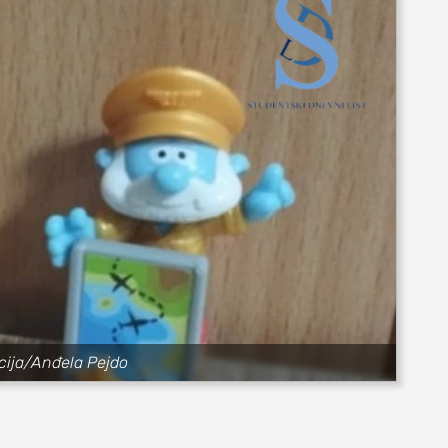
cija/Anđela Pejdo
ovi