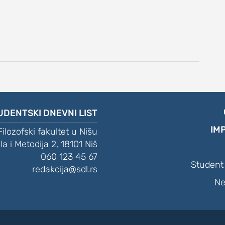
UDENTSKI DNEVNI LIST
IM
Filozofski fakultet u Nišu
ila i Metodija 2, 18101 Niš
060 123 45 67
Student 
redakcija@sdl.rs
Ne