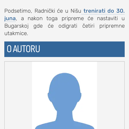
Podsetimo, Radnički će u Nišu
trenirati do 30.
juna
, a nakon toga pripreme će nastaviti u
Bugarskoj gde će odigrati četiri pripremne
utakmice.
O AUTORU