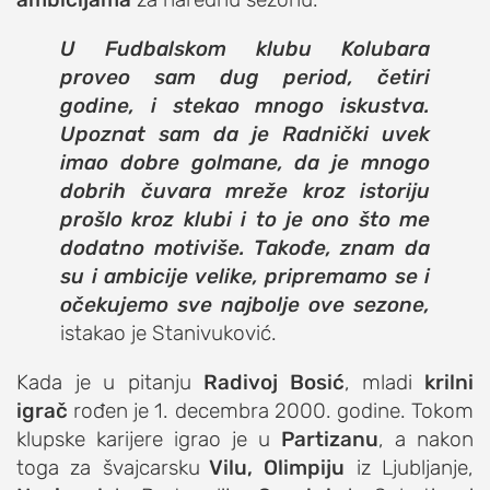
studentski život
U Fudbalskom klubu Kolubara
zdravlje
proveo sam dug period, četiri
it
godine, i stekao mnogo iskustva.
Upoznat sam da je Radnički uvek
kolumna
imao dobre golmane, da je mnogo
sdl podkast
dobrih čuvara mreže kroz istoriju
prošlo kroz klubi i to je ono što me
STUDENTSKI DNEVNI LIST
dodatno motiviše. Takođe, znam da
su i ambicije velike, pripremamo se i
o nama
očekujemo sve najbolje ove sezone,
impresum
istakao je Stanivuković.
kontakt
Kada je u pitanju
Radivoj Bosić
, mladi
krilni
igrač
rođen je 1. decembra 2000. godine. Tokom
klupske karijere igrao je u
Partizanu
, a nakon
toga za švajcarsku
Vilu,
Olimpiju
iz Ljubljanje,