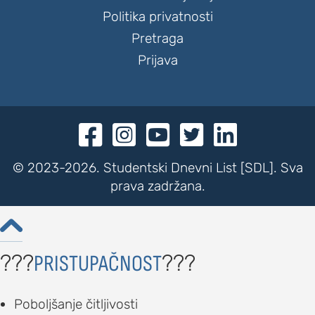
Politika privatnosti
Pretraga
Prijava





© 2023-2026. Studentski Dnevni List [SDL]. Sva
prava zadržana.

???
???
PRISTUPAČNOST
Poboljšanje čitljivosti