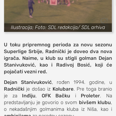
sport
fudbal
košarka
Ilustracija; Foto: SDL redakcija/ SDL arhiva
rukomet
e-sport
U toku pripremnog perioda za novu sezonu
ostali sportovi
Superlige Srbije, Radnički je doveo dva nova
zabava
igrača. Naime, u klub su stigli golman Dejan
Stanivuković, kao i Radivoj Bosić, koji će
muzika
pojačati vezni red.
putovanja
moda i stil
Dejan Stanivuković
, rođen 1994. godine, u
Radnički
je došao iz
Kolubare
. Pre toga branio
studenti
je za
Inđiju
,
OFK Bačku
i
Proleter
. Na
organizacije
predstavljanju je govorio o svom
bivšem klubu
,
konkursi
o nekadašnjim golmanima kluba iz Niša, kao i
fakulteti
ambicijama
za narednu sezonu.