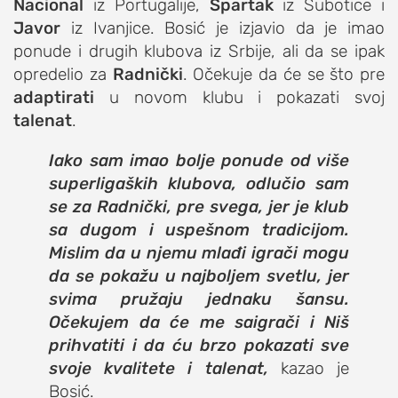
Nacional
iz Portugalije,
Spartak
iz Subotice i
Javor
iz Ivanjice. Bosić je izjavio da je imao
ponude i drugih klubova iz Srbije, ali da se ipak
opredelio za
Radnički
. Očekuje da će se što pre
adaptirati
u novom klubu i pokazati svoj
talenat
.
Iako sam imao bolje ponude od više
superligaških klubova, odlučio sam
se za Radnički, pre svega, jer je klub
sa dugom i uspešnom tradicijom.
Mislim da u njemu mlađi igrači mogu
da se pokažu u najboljem svetlu, jer
svima pružaju jednaku šansu.
Očekujem da će me saigrači i Niš
prihvatiti i da ću brzo pokazati sve
svoje kvalitete i talenat,
kazao je
Bosić.