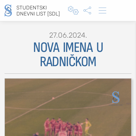
STUDENTSKI



DNEVNI LIST [SDL]
27.06.2024.
NOVA IMENA U
Type 2 or more characters for results.
RADNIČKOM
MOJ SDL
prijava
SEKCIJE
društvo
kultura