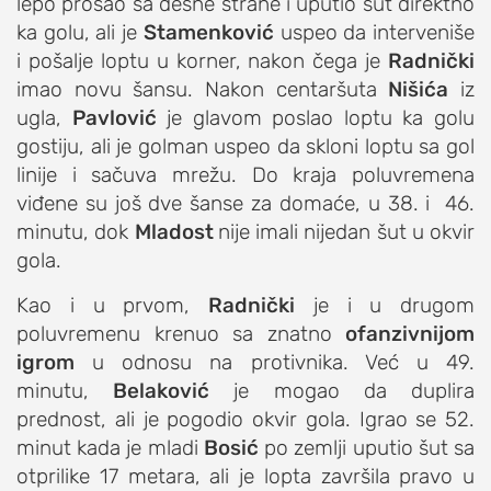
lepo prošao sa desne strane i uputio šut direktno
ka golu, ali je
Stamenković
uspeo da interveniše
i pošalje loptu u korner, nakon čega je
Radnički
imao novu šansu. Nakon centaršuta
Nišića
iz
ugla,
Pavlović
je glavom poslao loptu ka golu
gostiju, ali je golman uspeo da skloni loptu sa gol
linije i sačuva mrežu. Do kraja poluvremena
viđene su još dve šanse za domaće, u 38. i 46.
minutu, dok
Mladost
nije
imali nijedan šut u okvir
gola.
Kao i u prvom,
Radnički
je i u drugom
poluvremenu krenuo sa znatno
ofanzivnijom
igrom
u odnosu na protivnika. Već u 49.
minutu,
Belaković
je mogao da duplira
prednost, ali je pogodio okvir gola. Igrao se 52.
minut kada je mladi
Bosić
po zemlji uputio šut sa
otprilike 17 metara, ali je lopta završila pravo u