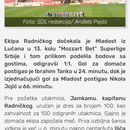
sport
fudbal
Foto: SDL redakcija/ Anđela Pejdo
košarka
rukomet
Ekipa Radničkog dočekala je Mladost iz
e-sport
Lučana u 13. kolu "Mozzart Bet" Superlige
ostali sportovi
Srbije i tom prilikom podelila bodove sa
gostima, odigravši 1:1. Gol za domaće
zabava
postigao je Ibrahim Tanko u 24. minutu, dok je
muzika
izjednačujući gol za Mladost postigao Nikola
putovanja
Jojić u 66. minutu.
moda i stil
Pre početka utakmice,
Jamkamu
,
kapitenu
studenti
Radničkog
, uručen je dres sa brojem 100, kao
organizacije
zahvalnost za 100 odigranih utakmica. Sjajno je
konkursi
domaća ekipa započela meč. Prva ozbiljna šansa
viđena je već u 6. minutu nakon centaršuta
Ilića
fakulteti