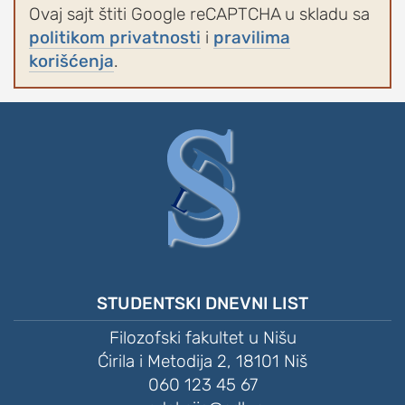
Ovaj sajt štiti Google reCAPTCHA u skladu sa
politikom privatnosti
i
pravilima
korišćenja
.
STUDENTSKI DNEVNI LIST
Filozofski fakultet u Nišu
Ćirila i Metodija 2, 18101 Niš
060 123 45 67