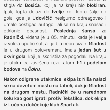
stigla do
Bosića
, koji je na kraju bio
blokiran
.
Ipak, lopta dolazi do
Ivelje
koji loptu šalje do
gola, gde je
Udovičić
nesigurno odreagovao i
umalo postigao autogol, ali se na kraju snašao i
otklonio opasnost.
Poslednja šansa
za
Radnički
, viđena je u 85. minutu, kada je
Ivelja
iz voleja uputio šut, ali je bio neprecizan.
Mladost
je u drugom poluvremenu imala
jedan šut u
okvir gola
, koji je iskoristila za pogodak. Na kraju
je utakmica završena rezultatom
1:1
i
podelom
bodova
na
Čairu
.
Nakon odigrane utakmice, ekipa iz Niša nalazi
se na devetom mestu na tabeli, dok je Mladost
na drugom mestu. Radnički će u narednom
kolu kao gost igrati protiv Tekstilca, dok ekipa
iz Lučana dokčekuje klub Spartak.