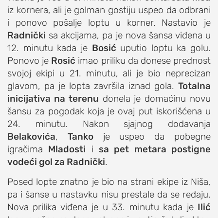
iz kornera, ali je golman gostiju uspeo da odbrani
studentski život
i ponovo pošalje loptu u korner. Nastavio je
zdravlje
Radnički
sa akcijama, pa je nova šansa viđena u
it
12. minutu kada je
Bosić
uputio loptu ka golu.
Ponovo je
kolumna
Rosić
imao priliku da donese prednost
svojoj ekipi u 21. minutu, ali je bio neprecizan
sdl podkast
glavom, pa je lopta završila iznad gola.
Totalna
inicijativa na terenu
donela je domaćinu novu
STUDENTSKI DNEVNI LIST
šansu za pogodak koja je ovaj put iskorišćena u
24. minutu. Nakon sjajnog dodavanja
o nama
Belakovića
,
Tanko
je uspeo da pobegne
impresum
igračima
Mladosti
i
sa pet metara postigne
kontakt
vodeći gol za Radnički
.
Posed lopte znatno je bio na strani ekipe iz Niša,
pa i šanse u nastavku nisu prestale da se ređaju.
Nova prilika viđena je u 33. minutu kada je
Ilić