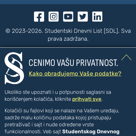





© 2023-2026. Studentski Dnevni List [SDL]. Sva
prava zadržana.


CENIMO VAŠU PRIVATNOST.
???
???
PRISTUPAČNOST
Kako obrađujemo Vaše podatke?
Poboljšanje čitljivosti
Ukoliko ste upoznati i u potpunosti saglasni sa
Veći tekst
korišćenjem kolačića, kliknite
prihvati sve
.
Manji tekst
Kolačići su fajlovi koji se nalaze na Vašem uređaju,
Veći razmak između slova
sadrže malu količinu podataka kojoj pristupaju
Manji razmak između slova
pretraživač i sajt i nude određene vrste
Disleksija [CTRL + ALT + D]
funkcionalnosti. Veb sajt
Studentskog Dnevnog