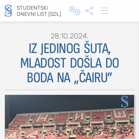
STUDENTSKI



DNEVNI LIST [SDL]
28.10.2024.
IZ JEDINOG ŠUTA,
Type 2 or more characters for results.
MLADOST DOŠLA DO
BODA NA „ČAIRU”
MOJ SDL
prijava
SEKCIJE
društvo
kultura