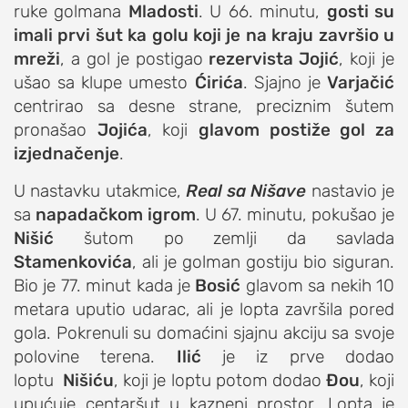
ruke golmana
Mladosti
. U 66. minutu,
gosti su
imali prvi šut ka golu koji je na kraju završio u
mreži
, a gol je postigao
rezervista Jojić
, koji je
ušao sa klupe umesto
Ćirića
. Sjajno je
Varjačić
centrirao sa desne strane, preciznim šutem
pronašao
Jojića
, koji
glavom postiže gol za
izjednačenje
.
U nastavku utakmice,
Real sa Nišave
nastavio je
sa
napadačkom
igrom
. U 67. minutu, pokušao je
Nišić
šutom po zemlji da savlada
Stamenkovića
, ali je golman gostiju bio siguran.
Bio je 77. minut kada je
Bosić
glavom sa nekih 10
metara uputio udarac, ali je lopta završila pored
gola. Pokrenuli su domaćini sjajnu akciju sa svoje
polovine terena.
Ilić
je iz prve dodao
loptu
Nišiću
, koji je loptu potom dodao
Đou
, koji
upućuje centaršut u kazneni prostor. Lopta je