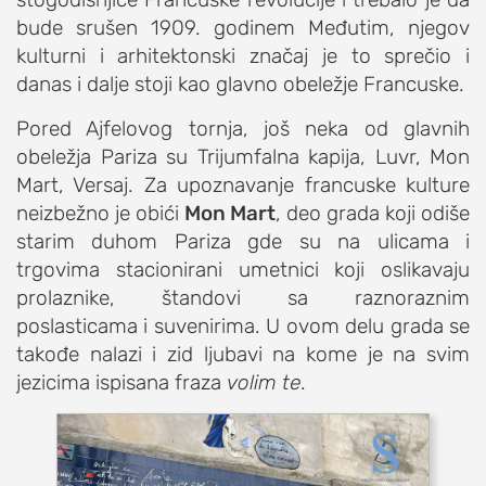
bude srušen 1909. godinem Međutim, njegov
studentski život
kulturni i arhitektonski značaj je to sprečio i
zdravlje
danas i dalje stoji kao glavno obeležje Francuske.
it
Pored Ajfelovog tornja, još neka od glavnih
kolumna
obeležja Pariza su Trijumfalna kapija, Luvr, Mon
sdl podkast
Mart, Versaj. Za upoznavanje francuske kulture
neizbežno je obići
Mon Mart
, deo grada koji odiše
STUDENTSKI DNEVNI LIST
starim duhom Pariza gde su na ulicama i
trgovima stacionirani umetnici koji oslikavaju
o nama
prolaznike, štandovi sa raznoraznim
impresum
poslasticama i suvenirima. U ovom delu grada se
takođe nalazi i zid ljubavi na kome je na svim
kontakt
jezicima ispisana fraza
volim te
.