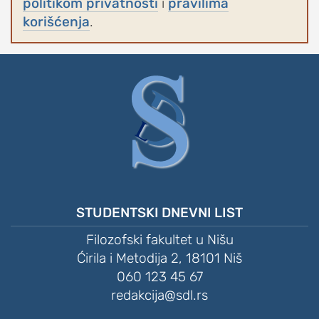
politikom privatnosti
i
pravilima
korišćenja
.
STUDENTSKI DNEVNI LIST
Filozofski fakultet u Nišu
Ćirila i Metodija 2, 18101 Niš
060 123 45 67
redakcija@sdl.rs