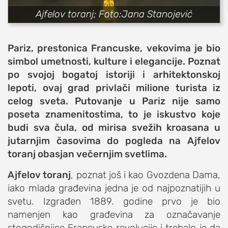
Ajfelov toranj; Foto:Jana Stanojević
sport
fudbal
košarka
Pariz, prestonica Francuske, vekovima je bio
simbol umetnosti, kulture i elegancije. Poznat
rukomet
po svojoj bogatoj istoriji i arhitektonskoj
e-sport
lepoti, ovaj grad privlači milione turista iz
ostali sportovi
celog sveta. Putovanje u Pariz nije samo
zabava
poseta znamenitostima, to je iskustvo koje
budi sva čula, od mirisa svežih kroasana u
muzika
jutarnjim časovima do pogleda na Ajfelov
putovanja
toranj obasjan večernjim svetlima.
moda i stil
Ajfelov toranj
, poznat još i kao Gvozdena Dama,
studenti
iako mlada građevina jedna je od najpoznatijih u
organizacije
svetu. Izgrađen 1889. godine prvo je bio
konkursi
namenjen kao građevina za označavanje
fakulteti
stogodišnjice Francuske revolucije i trebalo je da