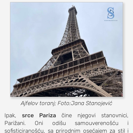
Ajfelov toranj; Foto:Jana Stanojević
Ipak,
srce Pariza
čine njegovi stanovnici,
Parižani. Oni odišu samouverenošću i
sofisticiranošću, sa prirodnim osećajem za stil i