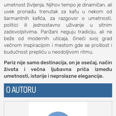
umetnost življenja. Njihov tempo je dinamičan, ali
uvek pronađu trenutak za kafu u nekom od
šarmantnih kafića, za razgovor o umetnosti,
politici ili jednostavno uživanje u sitnim
zadovoljstvima. Parižani neguju tradiciju, ali ne
beže od modernih uticaja, čineći svoj grad
večnom inspiracijom i mestom gde se prošlost i
budućnost prepliću u neodoljivom ritmu.
Pariz nije samo destinacija, on je osećaj, način
života i večna ljubavna priča između
umetnosti, istorije i neprolazne elegancije.
O AUTORU