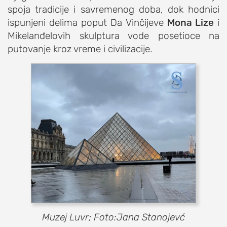
spoja tradicije i savremenog doba, dok hodnici
ispunjeni delima poput Da Vinčijeve
Mona Lize
i
Mikelanđelovih skulptura vode posetioce na
putovanje kroz vreme i civilizacije.
Muzej Luvr; Foto:Jana Stanojevć