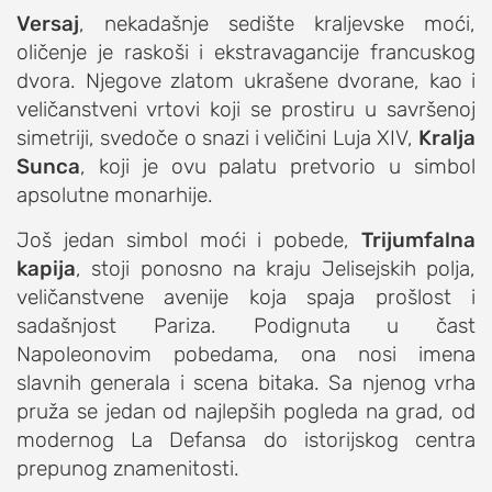
Versaj
, nekadašnje sedište kraljevske moći,
oličenje je raskoši i ekstravagancije francuskog
dvora. Njegove zlatom ukrašene dvorane, kao i
veličanstveni vrtovi koji se prostiru u savršenoj
simetriji, svedoče o snazi i veličini Luja XIV,
Kralja
Sunca
, koji je ovu palatu pretvorio u simbol
apsolutne monarhije.
Još jedan simbol moći i pobede,
Trijumfalna
kapija
, stoji ponosno na kraju Jelisejskih polja,
veličanstvene avenije koja spaja prošlost i
sadašnjost Pariza. Podignuta u čast
Napoleonovim pobedama, ona nosi imena
slavnih generala i scena bitaka. Sa njenog vrha
pruža se jedan od najlepših pogleda na grad, od
modernog La Defansa do istorijskog centra
prepunog znamenitosti.