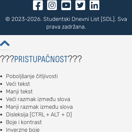





© 2023-2026. Studentski Dnevni List [SDL]. Sva
prava zadržana.

???
???
PRISTUPAČNOST
Poboljšanje čitljivosti
Veći tekst
Manji tekst
Veći razmak između slova
Manji razmak između slova
Disleksija [CTRL + ALT + D]
Boje i kontrast
Inverzne boje