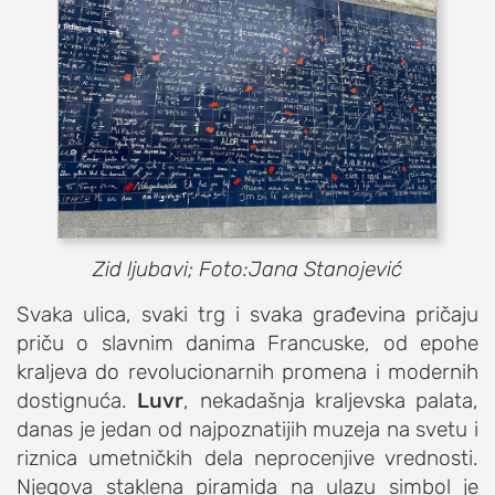
Zid ljubavi; Foto:Jana Stanojević
Svaka ulica, svaki trg i svaka građevina pričaju
priču o slavnim danima Francuske, od epohe
kraljeva do revolucionarnih promena i modernih
dostignuća.
Luvr
, nekadašnja kraljevska palata,
danas je jedan od najpoznatijih muzeja na svetu i
riznica umetničkih dela neprocenjive vrednosti.
Njegova staklena piramida na ulazu simbol je