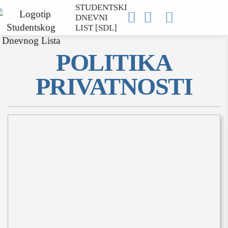
STUDENTSKI



DNEVNI
LIST [SDL]
POLITIKA
PRIVATNOSTI
MOJ SDL
prijava
SEKCIJE
društvo
kultura