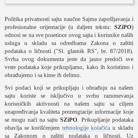
sport
fudbal
Politika privatnosti sajta naučne Sajma zapošljavanja i
košarka
profesionalne orijentacije (u daljem tekstu:
SZiPO
)
rukomet
odnosi se na sve posetioce ovog sajta i korisnike naših
e-sport
usluga u skladu sa odredbama Zakona o zaštiti
ostali sportovi
podataka o ličnosti ("Sl. glasnik RS", br. 87/2018).
Svrha ovog dokumenta jeste da jasno predoči sve
zabava
vrste podataka koje prikupljamo, kako ih koristimo i
muzika
obrađujemo i sa kime ih delimo.
putovanja
Svi podaci koji se prikupljaju i obrađuju na našem
moda i stil
sajtu koriste se isključivo u svrhu razumevanja
studenti
korisničkih aktivnosti na našem sajtu sa ciljem
organizacije
unapređivanja kvaliteta prezengtacije informacije koje
konkursi
se mogu naći na sajtu
SZiPO
. Prikupljanje podataka
obavlja se korišćenjem
tehnologije kolačića
u skladu
fakulteti
sa Zakonom o zaštiti podataka o ličnosti. Uz