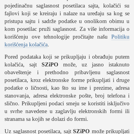
studentski život
pojedinačnu saglasnost posetilaca sajta, kolačići su
zdravlje
fajlovi koji se kreiraju i nalaze na uređaju sa kog se
it
pristupa sajtu i sadrže podatke u onolikom obimu u
kom posetilac pruži saglasnost. Za više informacija o
kolumna
korišćenju ove tehnologije pročitajte našu
Politiku
sdl podkast
korišćenja kolačića
.
Pored podataka koji se prikupljaju i obrađuju putem
STUDENTSKI DNEVNI LIST
kolačića, sajt
SZiPO
može, uz jasno istaknuto
o nama
obaveštenje i prethodno pribavljenu saglasnost
posetilaca, kroz elektronske forme prikupljati i druge
impresum
podatke o ličnosti, kao što su ime i prezime, adresa
kontakt
stanovanja, adresa elektronske pošte, broj telefona i
slično. Prikupljeni podaci smeju se koristiti isključivo
u svrhe navedene u zaglavlju elektronskih formi ili
stranama sa kojih se dolazi do formi.
Uz saglasnost posetilaca, sajt
SZiPO
može prikupljati