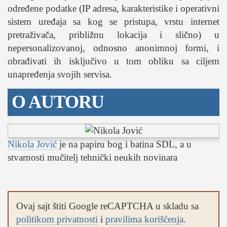
određene podatke (IP adresa, karakteristike i operativni
sistem uređaja sa kog se pristupa, vrstu internet
pretraživača, približnu lokacija i slično) u
nepersonalizovanoj, odnosno anonimnoj formi, i
obrađivati ih isključivo u tom obliku sa ciljem
unapređenja svojih servisa.
O AUTORU
Nikola Jović
je na papiru bog i batina SDL, a u
stvarnosti mučitelj tehnički neukih novinara
Ovaj sajt štiti Google reCAPTCHA u skladu sa
politikom privatnosti
i
pravilima korišćenja
.