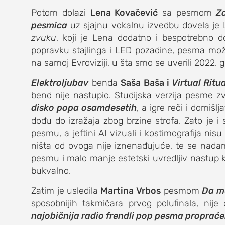
Potom dolazi
Lena Kovačević
sa pesmom
Zo
pesmica
uz sjajnu vokalnu izvedbu dovela je L
zvuku
, koji je Lena dodatno i bespotrebno 
popravku stajlinga i LED pozadine, pesma može 
na samoj Evroviziji, u šta smo se uverili 2022
Elektroljubav
benda
Saša Baša i
Virtual Ritua
bend nije nastupio. Studijska verzija pesme 
disko popa osamdesetih
, a igre reči i domiš
dođu do izražaja zbog brzine strofa. Zato je
pesmu, a jeftini AI vizuali i kostimografija nis
ništa od ovoga nije iznenađujuće, te se nadam
pesmu i malo manje estetski uvredljiv nastup k
bukvalno.
Zatim je usledila
Martina Vrbos
pesmom
Da me
sposobnijih takmičara prvog polufinala, nije
najobičnija radio frendli pop pesma propra