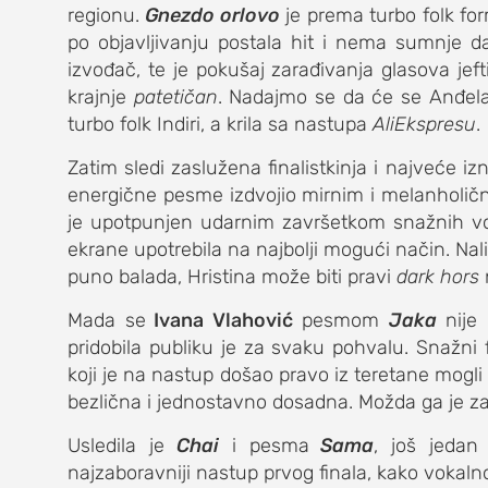
regionu.
Gnezdo orlovo
je prema turbo folk fo
po objavljivanju postala hit i nema sumnje da
izvođač, te je pokušaj zarađivanja glasova j
krajnje
patetičan
. Nadajmo se da će se Anđela us
turbo folk Indiri, a krila sa nastupa
AliEkspresu
.
Zatim sledi zaslužena finalistkinja i najveće i
energične pesme izdvojio mirnim i melanholič
je upotpunjen udarnim završetkom snažnih vo
ekrane upotrebila na najbolji mogući način. Na
puno balada, Hristina može biti pravi
dark hors
n
Mada se
Ivana Vlahović
pesmom
Jaka
nije 
pridobila publiku je za svaku pohvalu. Snažni
koji je na nastup došao pravo iz teretane mogli
bezlična i jednostavno dosadna. Možda ga je za
Usledila je
Chai
i pesma
Sama
, još jedan
najzaboravniji nastup prvog finala, kako vokalno