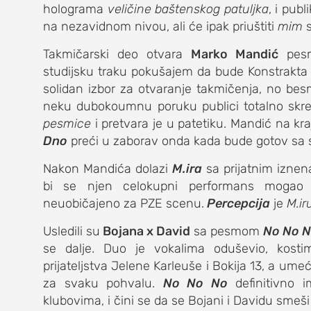
holograma
veličine baštenskog patuljka
, i pub
na nezavidnom nivou, ali će ipak priuštiti
mim
s
kolumna
Takmičarski deo otvara
Marko Mandić
pe
sdl podkast
studijsku traku pokušajem da bude Konstrakta 
solidan izbor za otvaranje takmičenja, no besm
neku dubokoumnu poruku publici totalno skr
STUDENTSKI 
pesmice
i pretvara je u patetiku. Mandić na kra
Dno
preći u zaborav onda kada bude gotov sa 
o nama
Nakon Mandića dolazi
M.ira
sa prijatnim izne
impresum
bi se njen celokupni performans mogao opis
neuobičajeno za PZE scenu.
Percepcija
je
M.ir
kontakt
Usledili su
Bojana x David
sa pesmom
No No 
se dalje. Duo je vokalima oduševio, kosti
prijateljstva Jelene Karleuše i Bokija 13, a umeć
za svaku pohvalu.
No No No
definitivno i
klubovima, i čini se da se Bojani i Davidu smeš