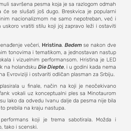
rmuli savršena pesma koja je sa razlogom odmah
 će se slušati još dugo. Breskvica je popularni
eftinim nacionalizmom ne samo nepotreban, već i
koro vratiti stilu koji joj zapravo leži i ostaviti
znenađenje večeri,
Hristina
.
Bedem
se nakon dve
nim tonovima i tematikom, a jednostavan nastup
kala i vizuelnim performansom. Hristina je LED
lik na holandsku
Die Diepte
, i u godini kada nema
a Evroviziji i ostvariti odličan plasman za Srbiju.
plasirala u finale, način na koji je neočekivano
 fank vokali uz konceptualni ples sa Minotaurom
 su lako da odvedu Ivanu dalje da pesma nije bila
to prebila na kraju nastupa.
 performans koji je trema sabotirala. Možda i
, tako i scenski.