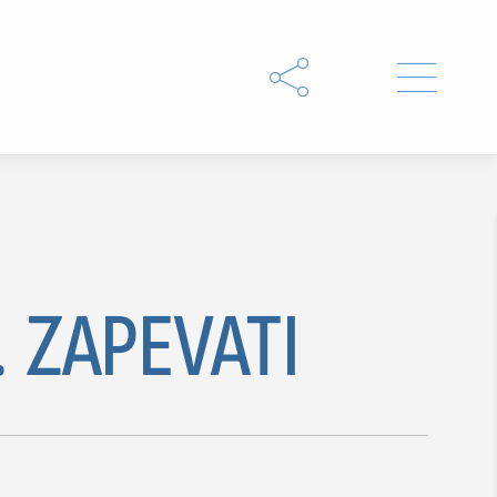


.. ZAPEVATI