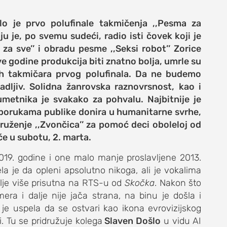
o je prvo polufinale takmičenja ,,Pesma za
ju je, po svemu sudeći, radio isti čovek koji je
 za sve’’ i obradu pesme ,,Seksi robot’’ Zorice
e godine produkcija biti znatno bolja, umrle su
h takmičara prvog polufinala. Da ne budemo
adljiv. Solidna žanrovska raznovrsnost, kao i
metnika je svakako za pohvalu. Najbitnije je
porukama publike donira u humanitarne svrhe,
e
ruženje ,,Zvončica’’ za pomoć deci oboleloj od
iće u subotu, 2. marta.
2019. godine i one malo manje proslavljene 2013.
a je da opleni apsolutno nikoga, ali je vokalima
život
alje više prisutna na RTS-u od
Skočka
. Nakon što
era i dalje nije jača strana, na binu je došla i
 je uspela da se ostvari kao ikona evrovizijskog
. Tu se pridružuje kolega
Slaven Došlo
u vidu AI