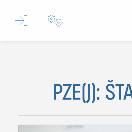


PZE(J): ŠT
Type 
MOJ SDL
prijava