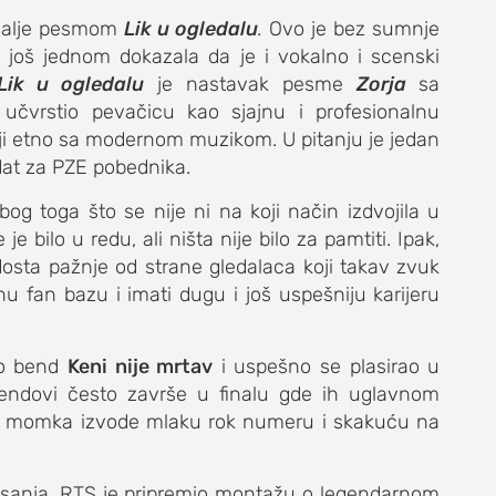
a dalje pesmom
Lik u ogledalu
.
Ovo je bez sumnje
je još jednom dokazala da je i vokalno i scenski
Lik u ogledalu
je nastavak pesme
Zorja
sa
 učvrstio pevačicu kao sjajnu i profesionalnu
ji etno sa modernom muzikom. U pitanju je jedan
dat za PZE pobednika.
bog toga što se nije ni na koji način izdvojila u
bilo u redu, ali ništa nije bilo za pamtiti. Ipak,
dosta pažnje od strane gledalaca koji takav zvuk
nu fan bazu i imati dugu i još uspešniju karijeru
io bend
Keni nije mrtav
i uspešno se plasirao u
 bendovi često završe u finalu gde ih uglavnom
vna momka izvode mlaku rok numeru i skakuću na
glasanja, RTS je pripremio montažu o legendarnom