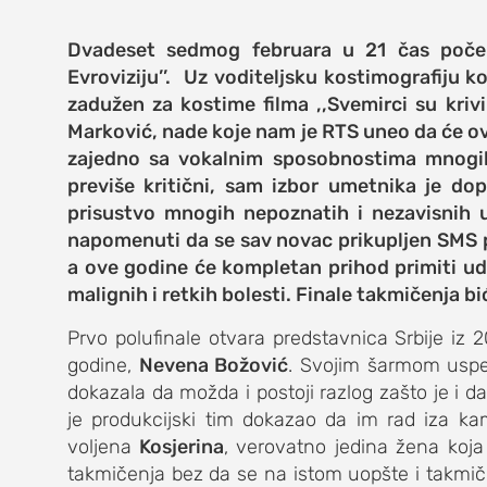
zabava
Dvadeset sedmog februara u 21 čas počel
muzika
Evroviziju’’. Uz voditeljsku kostimografiju ko
putovanja
zadužen za kostime filma ,,Svemirci su krivi
Marković, nade koje nam je RTS uneo da će ov
moda i stil
zajedno sa vokalnim sposobnostima mnogi
previše kritični, sam izbor umetnika je dop
studenti
prisustvo mnogih nepoznatih i nezavisnih u
napomenuti da se sav novac prikupljen SMS 
organizacij
a ove godine će kompletan prihod primiti ud
konkursi
malignih i retkih bolesti. Finale takmičenja b
Prvo polufinale otvara predstavnica Srbije iz 
fakulteti
godine,
Nevena Božović
. Svojim šarmom uspel
studentski 
dokazala da možda i postoji razlog zašto je i d
je produkcijski tim dokazao da im rad iza kam
zdravlje
voljena
Kosjerina
, verovatno jedina žena koja
takmičenja bez da se na istom uopšte i takmiči
it