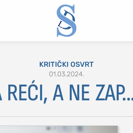
KRITIČKI OSVRT
01.03.2024.
A REĆI, A NE ZAP.
2 or more characters for results.