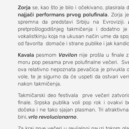
Zorja
se, kao što je bilo i očekivano, plasiral
najjači performans prvog polufinala
. Zorja 
spremna da predstavi Srbiju na Evroviziji.
pretprošlogodišnjeg takmičenja i dodatno je
vokalistkinju koja na ukusan način ume da spo
od favorita domaće i strane publike i jak kandi
Kavala
pesmom
Vavilon
nije prošla u finale z
moru pop pesama prve polufinalne večeri. Sve je 
ova relativno nepoznata pevačica je privukla 
vole, te je sigurno da će uspeti da ostvari ver
nakon takmičenja.
Takmičarski deo festivala prve večeri zatvor
finale. Srpska publika voli pop rok i ovakvi
dočeka i ne tako sjajan plasman. Tri atrakti
bini,
vrlo revolucionarno
.
Za kraj prve večeri u revijalnoj pauzi tokom 