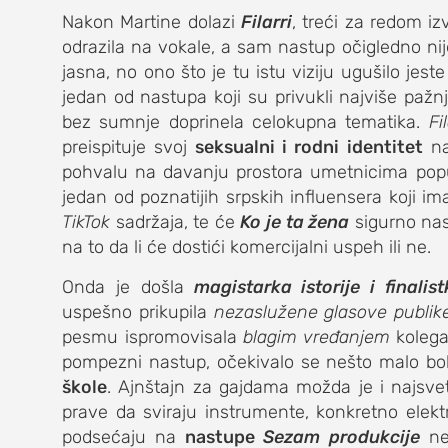
Nakon Martine dolazi
Filarri
, treći za redom iz
odrazila na vokale, a sam nastup očigledno nije
jasna, no ono što je tu istu viziju ugušilo jeste
jedan od nastupa koji su privukli najviše pažn
bez sumnje doprinela celokupna tematika.
Fil
preispituje svoj
seksualni i rodni identitet
na
pohvalu na davanju prostora umetnicima po
jedan od poznatijih srpskih influensera koji i
TikTok
sadržaja, te će
Ko je ta žena
sigurno nas
na to da li će dostići komercijalni uspeh ili ne.
Onda je došla
magistarka istorije
i finalis
uspešno prikupila
nezaslužene glasove publik
pesmu ispromovisala
blagim vređanjem
kolega 
pompezni nastup, očekivalo se nešto malo bol
škole
. Ajnštajn za gajdama možda je i najsvetl
prave da sviraju instrumente, konkretno elekt
podsećaju na
nastupe
Sezam produkcije
neg