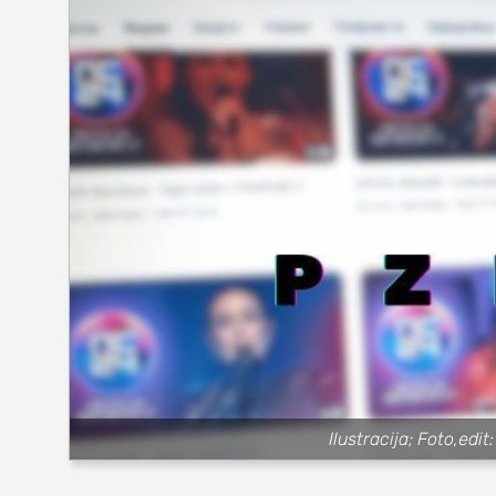
SEKCIJE
društvo
kultura
sport
fudbal
košarka
rukomet
e-sport
Ilustracija; Foto,edi
ostali sport