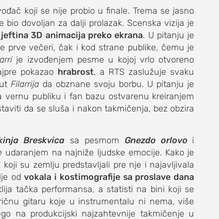
vođač koji se nije probio u finale. Trema se jasno
 bio dovoljan za dalji prolazak. Scenska vizija je
jeftina 3D animacija preko ekrana
. U pitanju je
je prve večeri, čak i kod strane publike, čemu je
arri
je izvođenjem pesme u kojoj vrlo otvoreno
jpre pokazao
hrabrost
, a RTS zaslužuje svaku
put
Filarrija
da obznane svoju borbu. U pitanju je
ma vernu publiku i fan bazu ostvarenu kreiranjem
taviti da se sluša i nakon takmičenja, bez obzira
tkinja Breskvica
sa pesmom
Gnezdo orlovo
i
e
udaranjem na najniže ljudske emocije. Kako je
koji su zemlju predstavljali pre nje i najavljivala
je od
vokala i kostimografije sa proslave dana
ija tačka performansa, a statisti na bini koji se
ričnu gitaru koje u instrumentalu ni nema, više
o na produkcijski najzahtevnije takmičenje u