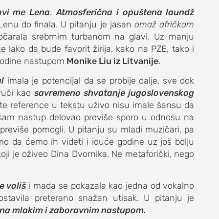
vi me Lena
.
Atmosferična i opuštena laundž
enu do finala. U pitanju je jasan
omaž afričkom
dočarala srebrnim turbanom na glavi. Uz manju
lako da bude favorit žirija, kako na PZE, tako i
. godine nastupom
Monike Liu iz Litvanije
.
l
imala je potencijal da se probije dalje, sve dok
zvuči kao
savremeno shvatanje jugoslovenskog
ljate reference u tekstu uživo nisu imale šansu da
 i sam nastup delovao previše sporo u odnosu na
u previše pomogli. U pitanju su mladi muzičari, pa
o da ćemo ih videti i iduće godine uz još bolju
oji je oživeo Dina Dvornika. Ne metaforički, nego
 voliš
i mada se pokazala kao jedna od vokalno
 ostavila preterano snažan utisak. U pitanju je
ćena mlakim i zaboravnim nastupom.