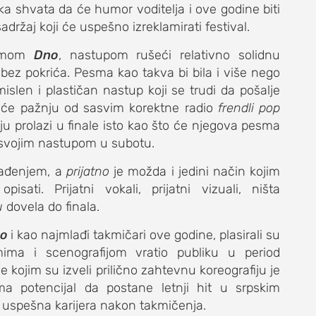
lika shvata da će humor voditelja i ove godine biti
adržaj koji će uspešno izreklamirati festival.
smom
Dno
, nastupom rušeći relativno solidnu
bez pokrića. Pesma kao takva bi bila i više nego
islen i plastičan nastup koji se trudi da pošalje
eće pažnju od sasvim korektne radio
frendli pop
DNEVNI LIST
ju prolazi u finale isto kao što će njegova pesma
svojim nastupom u subotu.
nađenjem, a
prijatno
je možda i jedini način kojim
ati. Prijatni vokali, prijatni vizuali, ništa
u
dovela do finala.
No
i kao najmlađi takmičari ove godine, plasirali su
mima i scenografijom vratio publiku u period
e kojim su izveli prilično zahtevnu koreografiju je
ma potencijal da postane letnji hit u srpskim
i uspešna karijera nakon takmičenja.