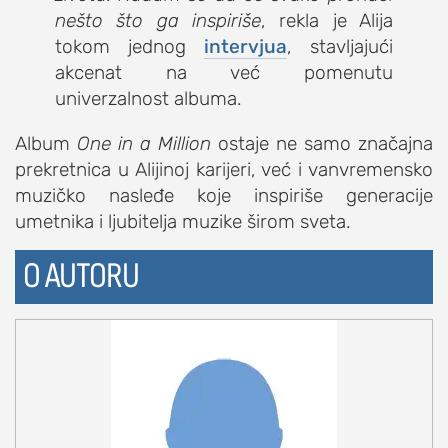
nešto što ga inspiriše
, rekla je Alija
tokom jednog
intervjua
, stavljajući
akcenat na već pomenutu
univerzalnost albuma.
Album
One in a Million
ostaje ne samo značajna
prekretnica u Alijinoj karijeri, već i vanvremensko
muzičko nasleđe koje inspiriše generacije
umetnika i ljubitelja muzike širom sveta.
O AUTORU