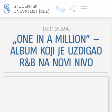
STUDENTSKI



DNEVNI LIST [SDL]
18.11.2024.
„ONE IN A MILLION” –
Type 2 or more characters for results.
ALBUM KOJI JE UZDIGAO
R&B NA NOVI NIVO
MOJ SDL
prijava
SEKCIJE
društvo
kultura