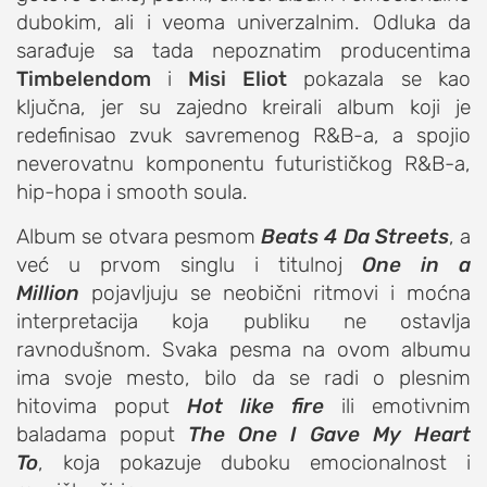
dubokim, ali i veoma univerzalnim. Odluka da
studentski život
sarađuje sa tada nepoznatim producentima
zdravlje
Timbelendom
i
Misi Eliot
pokazala se kao
it
ključna, jer su zajedno kreirali album koji je
redefinisao zvuk savremenog R&B-a, a spojio
kolumna
neverovatnu komponentu futurističkog R&B-a,
sdl podkast
hip-hopa i smooth soula.
Album se otvara pesmom
STUDENTSKI DNEVNI LIST
Beats 4 Da Streets
, a
već u prvom singlu i titulnoj
One in a
o nama
Million
pojavljuju se neobični ritmovi i moćna
interpretacija koja publiku ne ostavlja
impresum
ravnodušnom. Svaka pesma na ovom albumu
kontakt
ima svoje mesto, bilo da se radi o plesnim
hitovima poput
Hot like fire
ili emotivnim
baladama poput
The One I Gave My Heart
To
, koja pokazuje duboku emocionalnost i