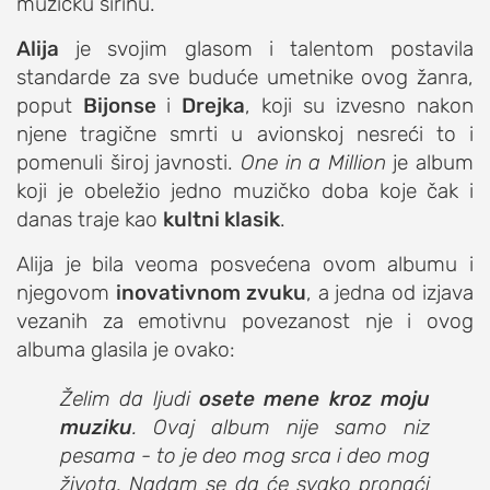
muzičku širinu.
Alija
je svojim glasom i talentom postavila
standarde za sve buduće umetnike ovog žanra,
poput
Bijonse
i
Drejka
, koji su izvesno nakon
njene tragične smrti u avionskoj nesreći to i
pomenuli široj javnosti.
One in a Million
je album
koji je obeležio jedno muzičko doba koje čak i
danas traje kao
kultni klasik
.
Alija je bila veoma posvećena ovom albumu i
njegovom
inovativnom zvuku
, a jedna od izjava
vezanih za emotivnu povezanost nje i ovog
albuma glasila je ovako:
Želim da ljudi
osete mene kroz moju
muziku
. Ovaj album nije samo niz
pesama - to je deo mog srca i deo mog
života. Nadam se da će svako pronaći