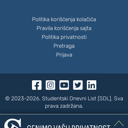
Politika korišćenja kolačića
Pravila korišćenja sajta
Politika privatnosti
Pretraga
Prijava





© 2023-2026. Studentski Dnevni List [SDL]. Sva
prava zadržana.

