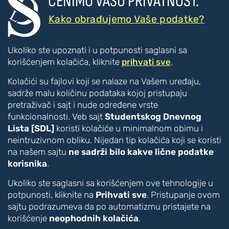
CENIMO VAŠU PRIVATNOST.
???
???
PRISTUPAČNOST
Kako obrađujemo Vaše podatke?
Poboljšanje čitljivosti
Ukoliko ste upoznati i u potpunosti saglasni sa
Veći tekst
korišćenjem kolačića, kliknite
prihvati sve
.
Manji tekst
Kolačići su fajlovi koji se nalaze na Vašem uređaju,
Veći razmak između slova
sadrže malu količinu podataka kojoj pristupaju
Manji razmak između slova
pretraživač i sajt i nude određene vrste
Disleksija [CTRL + ALT + D]
funkcionalnosti. Veb sajt
Studentskog Dnevnog
Boje i kontrast
Lista [SDL]
koristi kolačiće u minimalnom obimu i
Inverzne boje
neintruzivnom obliku. Nijedan tip kolačića koji se koristi
Monohromatski prikaz
na našem sajtu
ne sadrži bilo kakve lične podatke
korisnika
.
Vizuelna pomagala
Akcentovani linkovi [CTRL + ALT + U]
Ukoliko ste saglasni sa korišćenjem ove tehnologije u
Veliki pokazivač [CTRL + ALT + C]
potpunosti, kliknite na
Prihvati sve
. Pristupanje ovom
Vodič za čitanje [CTRL + ALT + R]
sajtu podrazumeva da po automatizmu pristajete na
Čitač [CTRL + ALT + V]
korišćenje
neophodnih kolačića
.