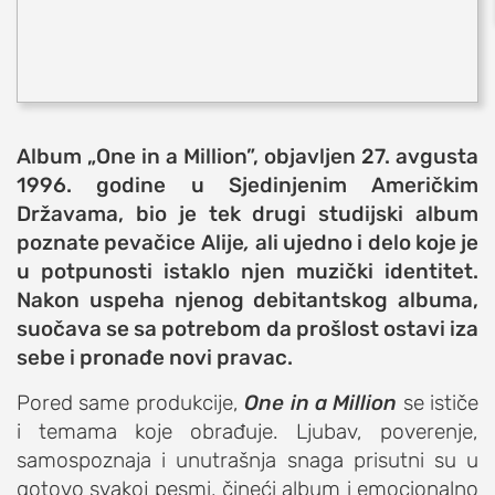
sport
fudbal
košarka
rukomet
Album „One in a Million”, objavljen 27. avgusta
e-sport
1996. godine u Sjedinjenim Američkim
ostali sportovi
Državama, bio je tek drugi studijski album
poznate peva
čice Alije
,
ali ujedno i delo koje je
zabava
u potpunosti istaklo njen muzički identitet.
muzika
Nakon uspeha njenog debitantskog albuma,
putovanja
suočava se sa potrebom da prošlost ostavi iza
moda i stil
sebe i pronađe novi pravac.
studenti
Pored same produkcije,
One in a Million
se ističe
organizacije
i temama koje obrađuje. Ljubav, poverenje,
konkursi
samospoznaja i unutrašnja snaga prisutni su u
gotovo svakoj pesmi, čineći album i emocionalno
fakulteti