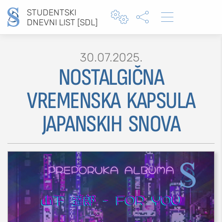
STUDENTSKI



DNEVNI LIST [SDL]
30.07.2025.
NOSTALGIČNA
Type 2 or more characters for results.
VREMENSKA KAPSULA
JAPANSKIH SNOVA
MOJ SDL
prijava
SEKCIJE
društvo
kultura