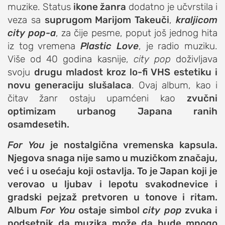
muzike. Status
ikone žanra
dodatno je učvrstila i
veza sa
suprugom Marijom Takeuči
,
kraljicom
city pop-a
, za čije pesme, poput još jednog hita
iz tog vremena
Plastic Love
, je radio muziku.
Više od 40 godina kasnije,
city pop
doživljava
svoju
drugu mladost kroz lo-fi VHS estetiku i
novu generaciju slušalaca
. Ovaj album, kao i
čitav žanr ostaju upamćeni kao
zvučni
optimizam urbanog Japana ranih
osamdesetih.
For You
je nostalgična vremenska kapsula.
Njegova snaga nije samo u muzičkom značaju,
već i u osećaju koji ostavlja. To je Japan koji je
verovao u ljubav i lepotu svakodnevice i
gradski pejzaž pretvoren u tonove i ritam.
Album
For You
ostaje simbol
city pop
zvuka i
podsetnik da muzika može da bude mnogo