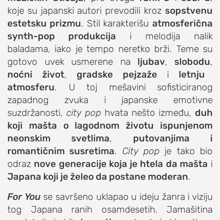
koje su japanski autori prevodili kroz
sopstvenu
estetsku prizmu
. Stil karakterišu
atmosferična
synth-pop produkcija
i melodija nalik
baladama, iako je tempo neretko brži. Teme su
gotovo uvek usmerene na
ljubav
,
slobodu
,
noćni život
,
gradske pejzaže
i
letnju
atmosferu
. U toj mešavini sofisticiranog
zapadnog zvuka i japanske emotivne
suzdržanosti,
city pop
hvata nešto između,
duh
koji mašta o lagodnom životu ispunjenom
neonskim svetlima
,
putovanjima i
romantičnim susretima
.
City pop
je tako bio
odraz
nove generacije koja je htela da mašta
i
Japana koji je želeo da postane moderan
.
For You
se savršeno uklapao u ideju žanra i viziju
tog Japana ranih osamdesetih. Jamašitina