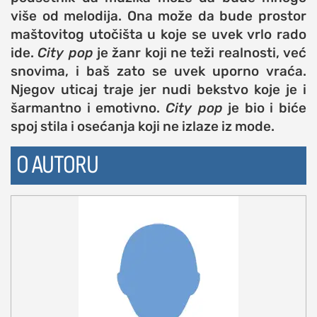
više od melodija. Ona može da bude prostor
maštovitog utočišta u koje se uvek vrlo rado
ide.
City pop
je žanr koji ne teži realnosti, već
snovima, i baš zato se uvek uporno vraća.
Njegov uticaj traje jer nudi bekstvo koje je i
šarmantno i emotivno.
City pop
je bio i biće
spoj stila i osećanja koji ne izlaze iz mode.
O AUTORU