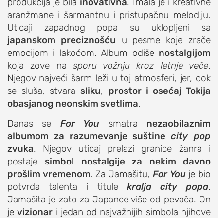
produkcija je bila
inovativna
. Imala je i kreativne
aranžmane i šarmantnu i pristupačnu melodiju.
Uticaji zapadnog popa su uklopljeni sa
japanskom preciznošću
u pesme koje zrače
emocijom i lakoćom. Album odiše
nostalgijom
koja zove na
sporu vožnju kroz letnje veče
.
Njegov najveći šarm leži u toj atmosferi, jer, dok
se sluša, stvara
sliku
,
prostor i osećaj Tokija
obasjanog neonskim svetlima
.
Danas se
For You
smatra
nezaobilaznim
albumom za razumevanje suštine
city pop
zvuka
. Njegov uticaj prelazi granice žanra i
postaje
simbol nostalgije za nekim davno
prošlim vremenom
. Za Jamašitu,
For You
je bio
potvrda talenta i titule
kralja city popa
.
Jamašita je zato za Japance više od pevača. On
je
vizionar
i jedan od najvažnijih simbola njihove