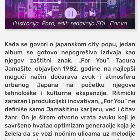
sport
fudbal
Ilustracija; Foto, edit: redakcija SDL, Canva
košarka
rukomet
Kada se govori o japanskom city popu, jedan
e-sport
album se gotovo nepogrešivo izdvaja kao
ostali sportovi
njegov zaštitni znak. „For You”, Tacura
Jamašite, objavljen 1982. godine, na najlepši
zabava
mogući način dočarava zvuk i atmosferu
muzika
urbanog Japana na početku njegove
putovanja
tehnološke i kulturne ekspanzije. Ritmički
moda i stil
zarazan i produkcijski inovativan, „For You” ne
studenti
definiše samo Jamašitinu karijeru, već i čitav
žanr. On je širom otvorio vrata zvuku koji je
organizacije
savršeno hvatao optimizam generacije koja je
konkursi
želela da se vozi noćnim ulicama uz melodije
fakulteti