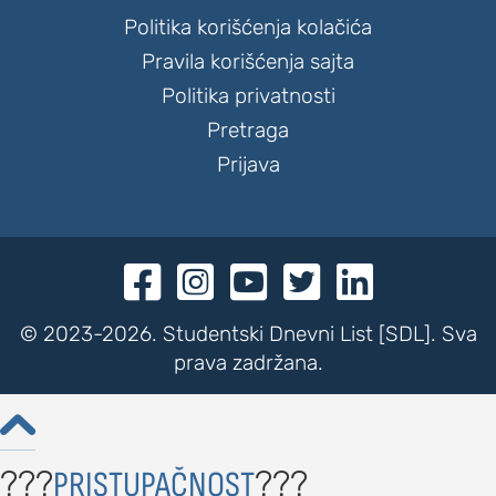
Politika korišćenja kolačića
Pravila korišćenja sajta
Politika privatnosti
Pretraga
Prijava





© 2023-2026. Studentski Dnevni List [SDL]. Sva
prava zadržana.

???
???
PRISTUPAČNOST