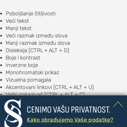
Poboljšanje čitljivosti
Veći tekst
Manji tekst
Veći razmak između slova
Manji razmak između slova
Disleksija [CTRL + ALT + D]
Boje i kontrast
Inverzne boje
Monohromatski prikaz
Vizuelna pomagala
Akcentovani linkovi [CTRL + ALT + U]
Veliki pokazivač [CTRL + ALT + C]
Vodič za čitanje [CTRL + ALT + R]

CENIMO VAŠU PRIVATNOST.
Čitač [CTRL + ALT + V]
Auditorna pomagala
Kako obrađujemo Vaše podatke?
Text to Speech [CTRL + ALT + T]