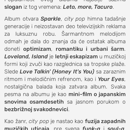
slogan
iz tog vremena:
Leto, more, Tacuro
.
Album otvara
Sparkle
,
city pop
himna tadašnje
generacije i neizostavan deo televizijskih reklama
za luksuznu robu. Šarmantnom melodijom
odmah je dala do znanja da će ostatak albuma
doneti
optimizam
,
romantiku i urbani šarm
.
Loveland, Island
je
letnji eskapizam
u muzičkoj
formi koji zvuči kao razglednica sa tropske plaže.
Slede
Love Talkin' (Honey It's You)
sa zaraznim
ritmom i melodičnim refrenom, kao i
Your Eyes
,
nostalgična balada koja zatvara album. Svaka
pesma na albumu je kao
mini-film o japanskim
snovima osamdesetih
sa jasnom porukom o
bezbrižnoj svakodnevici
.
Kao žanr,
city pop
je nastao kao
fuzija zapadnih
muzičkih uticaja
, pre svega
funk-a
i
soul-a
,