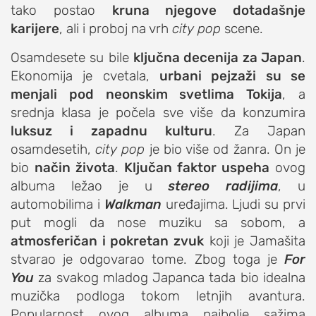
tako postao
kruna njegove dotadašnje
karijere
, ali i proboj na vrh
city pop
scene.
Osamdesete su bile
ključna decenija za Japan
.
Ekonomija je cvetala,
urbani pejzaži su se
menjali pod neonskim svetlima Tokija
, a
srednja klasa je počela sve više da konzumira
luksuz i zapadnu kulturu
. Za Japan
osamdesetih,
city pop
je bio više od žanra. On je
bio
način života
.
Ključan faktor uspeha
ovog
albuma ležao je u
stereo radijima
, u
automobilima i
Walkman
uređajima. Ljudi su prvi
put mogli da nose muziku sa sobom, a
atmosferičan i pokretan zvuk
koji je Jamašita
stvarao je odgovarao tome. Zbog toga je
For
You
za svakog mladog Japanca tada bio idealna
muzička podloga tokom letnjih avantura.
Popularnost ovog albuma najbolje sažima