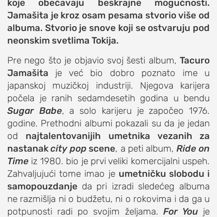
koje obećavaju beskrajne mogućnosti.
studentski život
Jamašita je kroz osam pesama stvorio više od
albuma. Stvorio je snove koji se ostvaruju pod
zdravlje
neonskim svetlima Tokija.
it
Pre nego što je objavio svoj šesti album,
kolumna
Tacuro
Jamašita
je već bio dobro poznato ime u
sdl podkast
japanskoj muzičkoj industriji. Njegova karijera
počela je ranih sedamdesetih godina u bendu
STUDENTSKI DNEVNI LIST
Sugar Babe
, a solo karijeru je započeo 1976.
godine. Prethodni albumi pokazali su da je jedan
o nama
od
najtalentovanijih umetnika vezanih za
impresum
nastanak
city pop
scene
, a peti album,
Ride on
kontakt
Time
iz 1980. bio je prvi veliki komercijalni uspeh.
Zahvaljujući tome imao je
umetničku slobodu i
samopouzdanje
da pri izradi sledećeg albuma
ne razmišlja ni o budžetu, ni o rokovima i da ga u
potpunosti radi po svojim željama.
For You
je