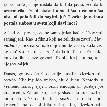
je pesma koja nije nastala da bi bila jasna, već da bi
uznemirila
. Da bi pitala:
ko su ti što ruše ono što
nisu ni pokušali da sagledaju? I zašto je nežnost
postala slabost u svetu koji slavi moć?
A kad sve prođe, ostane samo jedan kadar. Usporeni,
zamagljeni. Kao u filmu koji ne želi da se završi.
Slow
motion
je pesma za poslednje minute večeri, kada više
ne znaš šta te boli, ali znaš da boli. Tu su reči tanke,
muzika tiha, a sve govori. To nije kraj albuma, to je
njegov
odjek
.
Danas, gotovo četiri decenije kasnije,
Bezdan
nije
ostario. Nije izgubio smisao, niti dubinu. Naprotiv, u
vremenu lažnog sjaja i brzih emocija, on postaje još
dragoceniji. Album koji nas podseća da umetnost ne
mora da viče da bi bila snažna, niti da bude
komercijalna da bi bila važna.
Jer,
Bezdan
nije