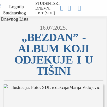
STUDENTSKI



DNEVNI
LIST [SDL]
16.07.2025.
„BEZDAN” -
ALBUM KOJI
MOJ SDL
ODJEKUJE I U
prijava
TIŠINI
SEKCIJE
društvo
kultura