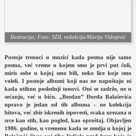
sport
fudbal
košarka
rukomet
Ilustracija; Foto: SDL redakcija/Marija Vidojević
e-sport
ostali sportovi
Postoje trenuci u muzici kada pesma nije samo
zabava
pesma, već vreme u kojem smo je prvi put čuli,
muzika
miris sobe u kojoj smo bili, neko lice koje smo
putovanja
voleli. I postoje albumi koji nas ne napuštaju ni
moda i stil
kada utihnu poslednji tonovi. Oni se zadrže, ne u
sećanju, već u biću. „Bezdan” Đorđa Balaševića
studenti
upravo je jedan od tih albuma – ne kolekcija
organizacije
hitova, već zbir iskrenih ispovesti, svaka urezana u
konkursi
srce kao stih, kao pogled, kao oproštaj. Objavljen
fakulteti
1986. godine, u vremenu kada se zemlja u kojoj je