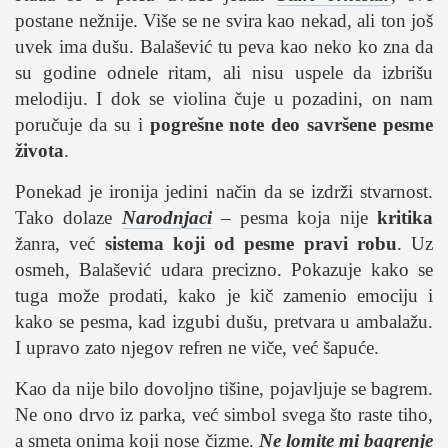
postane nežnije. Više se ne svira kao nekad, ali ton još
uvek ima dušu. Balašević tu peva kao neko ko zna da
su godine odnele ritam, ali nisu uspele da izbrišu
melodiju. I dok se violina čuje u pozadini, on nam
poručuje da su i
pogrešne note deo savršene pesme
života
.
Ponekad je ironija jedini način da se izdrži stvarnost.
Tako dolaze
Narodnjaci
– pesma koja nije
kritika
žanra, već
sistema koji od pesme pravi robu
. Uz
osmeh, Balašević udara precizno. Pokazuje kako se
tuga može prodati, kako je kič zamenio emociju i
kako se pesma, kad izgubi dušu, pretvara u ambalažu.
I upravo zato njegov refren ne viče, već šapuće.
Kao da nije bilo dovoljno tišine, pojavljuje se bagrem.
Ne ono drvo iz parka, već simbol svega što raste tiho,
a smeta onima koji nose čizme.
Ne lomite mi bagrenje