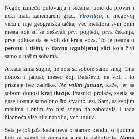
Negde između putovanja i sećanja, ume da proviri i
neki mali, zanemareni grad.
Virovitica
, u njegovoj
verziji, nije geografska tačka, već metafora svih onih
mesta gde su se dešavali prvi pogledi, prva čekanja,
prve odluke da se voli do kraja voza. To je pesma o
peronu
i
tišini
, o
davno izgubljenoj slici
koja živi
samo u našim sobama.
A kada zima stigne, ne nosi sa sobom samo sneg. Ona
donosi i januar, mesec koji Balašević ne voli i to
priznaje bez zadrške.
Ne volim januar
, kaže, jer sa
sobom donosi
kraj iluzije
. Praznici prolaze, svetla se
gase i ostaje samo ono što stvarno jesi. Sam, sa svojim
mislima i onim što nisi stigao da zaboraviš. I tada
hladnoća više nije napolju, već unutra.
Seta je još jača kada peva o starom bendu, o ljudima
koji su svirali iz stomaka, a ne iz kalkulacije.
Nema