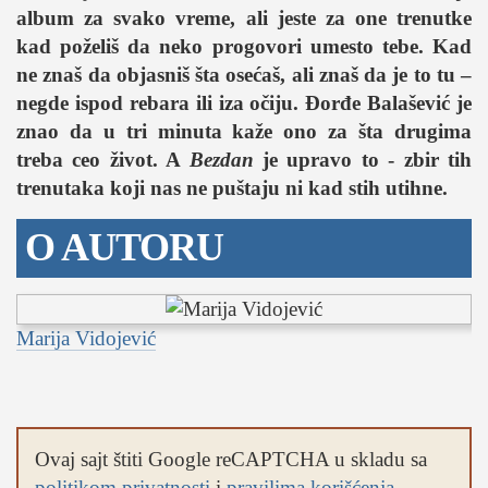
album za svako vreme, ali jeste za one trenutke
kad poželiš da neko progovori umesto tebe. Kad
ne znaš da objasniš šta osećaš, ali znaš da je to tu –
negde ispod rebara ili iza očiju. Đorđe Balašević je
znao da u tri minuta kaže ono za šta drugima
treba ceo život. A
Bezdan
je upravo to - zbir tih
trenutaka koji nas ne puštaju ni kad stih utihne.
O AUTORU
Marija Vidojević
Ovaj sajt štiti Google reCAPTCHA u skladu sa
politikom privatnosti
i
pravilima korišćenja
.