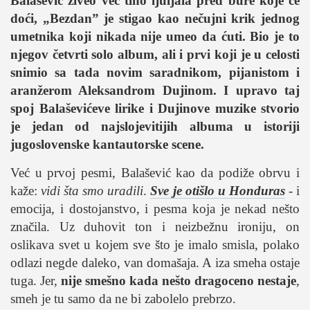
Balašević živeo već tiho ljuljala pred bure koje će
studentski život
doći, „Bezdan” je stigao kao nečujni krik jednog
zdravlje
umetnika koji nikada nije umeo da ćuti. Bio je to
it
njegov četvrti solo album, ali i prvi koji je u celosti
kolumna
snimio sa tada novim saradnikom, pijanistom i
aranžerom Aleksandrom Dujinom. I upravo taj
sdl podkast
spoj Balaševićeve lirike i Dujinove muzike stvorio
je jedan od najslojevitijih albuma u istoriji
STUDENTSKI DNEVNI LIST
jugoslovenske kantautorske scene.
o nama
Već u prvoj pesmi, Balašević kao da podiže obrvu i
impresum
kaže:
vidi šta smo uradili
.
Sve je otišlo u Honduras
- i
emocija, i dostojanstvo, i pesma koja je nekad nešto
kontakt
značila. Uz duhovit ton i neizbežnu ironiju, on
oslikava svet u kojem sve što je imalo smisla, polako
odlazi negde daleko, van domašaja. A iza smeha ostaje
tuga. Jer,
nije smešno kada nešto dragoceno nestaje
,
smeh je tu samo da ne bi zabolelo prebrzo.