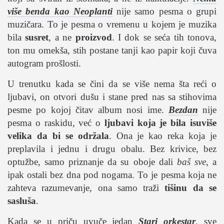
više benda kao Neoplanti
nije samo pesma o grupi
muzičara. To je pesma o vremenu u kojem je muzika
bila
susret
, a ne
proizvod
. I dok se seća tih tonova,
ton mu omekša, stih postane tanji kao papir koji čuva
autogram prošlosti.
U trenutku kada se čini da se više nema šta reći o
ljubavi, on otvori dušu i stane pred nas sa stihovima
pesme po kojoj čitav album nosi ime.
Bezdan
nije
pesma o raskidu, već o
ljubavi koja je bila isuviše
velika da bi se održala
. Ona je kao reka koja je
preplavila i jednu i drugu obalu. Bez krivice, bez
optužbe, samo priznanje da su oboje dali
baš sve
, a
ipak ostali bez dna pod nogama. To je pesma koja ne
zahteva razumevanje, ona samo traži
tišinu da se
sasluša
.
Kada se u priču uvuče jedan
Stari orkestar
, sve