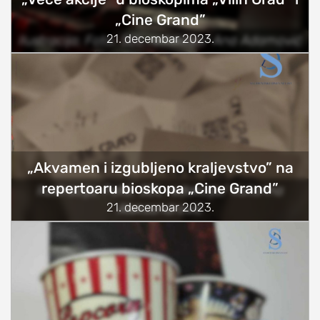
„Cine Grand”
21. decembar 2023.
Ilustracija; Foto: SDL redakcija/ Ana Adamović
„Akvamen i izgubljeno kraljevstvo” na
repertoaru bioskopa „Cine Grand”
Ilustracija; Foto: SDL redakcija/ Katarina
21. decembar 2023.
Aleksandrović