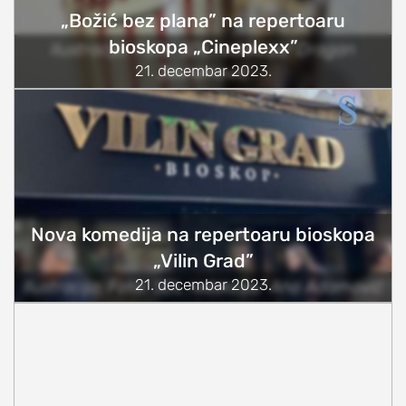
„Božić bez plana” na repertoaru
bioskopa „Cineplexx”
Ilustracija; Foto: SDL redakcija/ Dragan
21. decembar 2023.
Jevremović
Nova komedija na repertoaru bioskopa
„Vilin Grad”
21. decembar 2023.
Ilustracija; Foto: SDL redakcija/ Ana Adamović