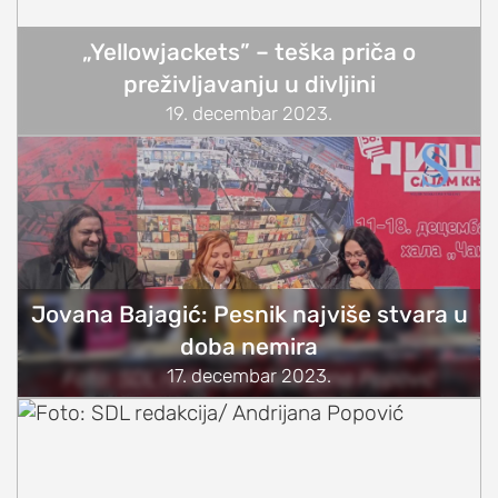
„Yellowjackets” – teška priča o
preživljavanju u divljini
19. decembar 2023.
Jovana Bajagić: Pesnik najviše stvara u
doba nemira
17. decembar 2023.
Foto: SDL redakcija/ Andrijana Popović