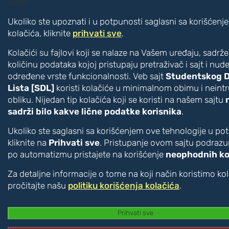
Poboljšanje čitljivosti
Ukoliko ste upoznati i u potpunosti saglasni sa korišćenj
Veći tekst
kolačića, kliknite
prihvati sve
.
Manji tekst
Veći razmak između slova
Kolačići su fajlovi koji se nalaze na Vašem uređaju, sadrž
Manji razmak između slova
količinu podataka kojoj pristupaju pretraživač i sajt i nud
Disleksija [CTRL + ALT + D]
određene vrste funkcionalnosti. Veb sajt
Studentskog 
Lista [SDL]
koristi kolačiće u minimalnom obimu i nein
Boje i kontrast
obliku. Nijedan tip kolačića koji se koristi na našem sajtu
Inverzne boje
sadrži bilo kakve lične podatke korisnika
.
Monohromatski prikaz
Vizuelna pomagala
Ukoliko ste saglasni sa korišćenjem ove tehnologije u po
Akcentovani linkovi [CTRL + ALT + U]
kliknite na
Prihvati sve
. Pristupanje ovom sajtu podraz
po automatizmu pristajete na korišćenje
neophodnih ko
Veliki pokazivač [CTRL + ALT + C]
Vodič za čitanje [CTRL + ALT + R]
Za detaljne informacije o tome na koji način koristimo ko
Čitač [CTRL + ALT + V]
pročitajte našu
politiku korišćenja kolačića
.
Auditorna pomagala
Text to Speech [CTRL + ALT + T]
Prihvati sve
Speech to Text [CTRL + ALT + S]