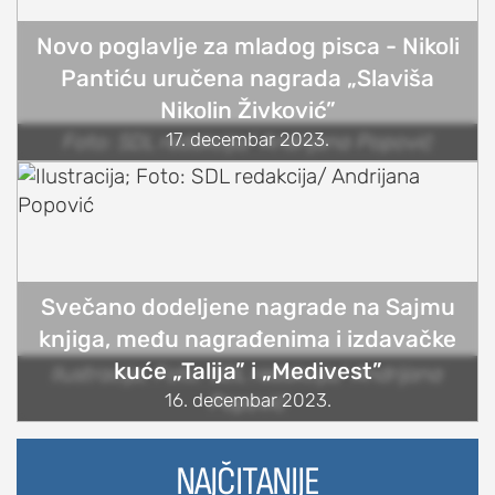
Novo poglavlje za mladog pisca - Nikoli
Pantiću uručena nagrada „Slaviša
Nikolin Živković”
17. decembar 2023.
Foto: SDL redakcija/ Andrijana Popović
Svečano dodeljene nagrade na Sajmu
knjiga, među nagrađenima i izdavačke
kuće „Talija” i „Medivest”
Ilustracija; Foto: SDL redakcija/ Andrijana
16. decembar 2023.
Popović
NAJČITANIJE