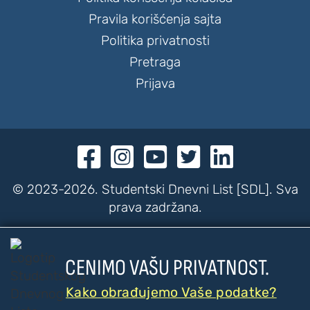
Pravila korišćenja sajta
Politika privatnosti
Pretraga
Prijava





© 2023-2026. Studentski Dnevni List [SDL]. Sva
prava zadržana.

CENIMO VAŠU PRIVATNOST.
???
???
PRISTUPAČNOST
Kako obrađujemo Vaše podatke?