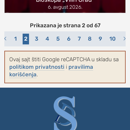
6. avgust 2026.
Prikazana je strana 2 od 67
1
2
3
4
5
6
7
8
9
10
Ovaj sajt štiti Google reCAPTCHA u skladu sa
politikom privatnosti
i
pravilima
korišćenja
.