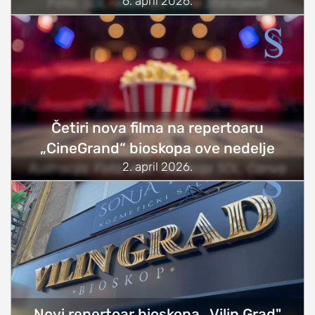
6. april 2026.
Foto: SDL redakcija/Jana Stanojević
studentski život
zdravlje
it
kolumna
sdl podkast
Četiri nova filma na repertoaru
„CineGrand“ bioskopa ove nedelje
STUDENTSKI DNEVNI LIST
2. april 2026.
Ilustracija; Foto, edit: redakcija SDL, Canva
o nama
impresum
kontakt
Novi repertoar bioskopa ,,Vilin Grad"