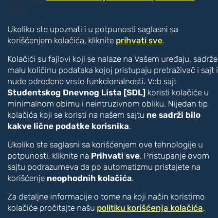
Poboljšanje čitljivosti
Ukoliko ste upoznati i u potpunosti saglasni sa
Veći tekst
korišćenjem kolačića, kliknite
prihvati sve
.
Manji tekst
Veći razmak između slova
Kolačići su fajlovi koji se nalaze na Vašem uređaju, sadrže
Manji razmak između slova
malu količinu podataka kojoj pristupaju pretraživač i sajt i
Disleksija [CTRL + ALT + D]
nude određene vrste funkcionalnosti. Veb sajt
Studentskog Dnevnog Lista [SDL]
koristi kolačiće u
Boje i kontrast
minimalnom obimu i neintruzivnom obliku. Nijedan tip
Inverzne boje
kolačića koji se koristi na našem sajtu
ne sadrži bilo
Monohromatski prikaz
kakve lične podatke korisnika
.
Vizuelna pomagala
Akcentovani linkovi [CTRL + ALT + U]
Ukoliko ste saglasni sa korišćenjem ove tehnologije u
potpunosti, kliknite na
Prihvati sve
. Pristupanje ovom
Veliki pokazivač [CTRL + ALT + C]
sajtu podrazumeva da po automatizmu pristajete na
Vodič za čitanje [CTRL + ALT + R]
korišćenje
neophodnih kolačića
.
Čitač [CTRL + ALT + V]
Auditorna pomagala
Za detaljne informacije o tome na koji način koristimo
Text to Speech [CTRL + ALT + T]
kolačiće pročitajte našu
politiku korišćenja kolačića
.