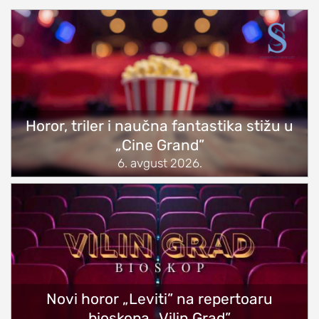
Horor, triler i naučna fantastika stižu u
„Cine Grand”
6. avgust 2026.
Novi horor „Leviti” na repertoaru
bioskopa „Vilin Grad”