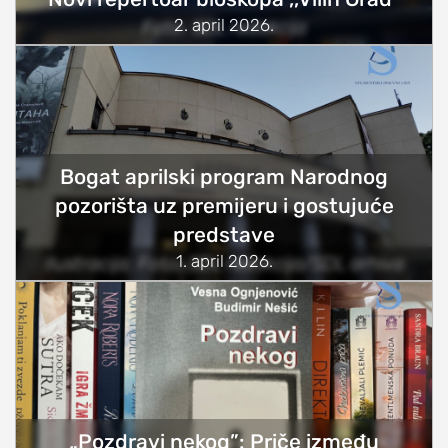
2. april 2026.
Foto: SDL redakcija
Bogat aprilski program Narodnog
pozorišta uz premijeru i gostujuće
predstave
1. april 2026.
Ilustracija; Foto: SDL redakcija/SDL arhiva
„Pozdravi nekog”: Priče između