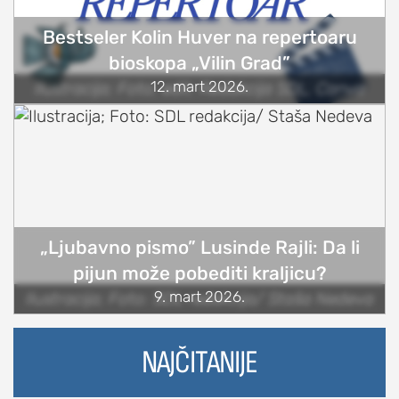
Bestseler Kolin Huver na repertoaru
bioskopa „Vilin Grad”
12. mart 2026.
Ilustracija; Foto, edit: Redakcija SDL, Canva
„Ljubavno pismo” Lusinde Rajli: Da li
pijun može pobediti kraljicu?
9. mart 2026.
Ilustracija; Foto: SDL redakcija/ Staša Nedeva
NAJČITANIJE