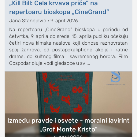
„Kill Bill: Cela krvava priča” na
sport
repertoaru bioskopa „CineGrand”
fudbal
Jana Stanojević
•
9. april 2026.
košarka
Na repertoaru „CineGrand” bioskopa u periodu od
četvrtka, 9. aprila do srede, 15. aprila publiku očekuju
rukomet
četiri nova filmska naslova koji donose raznovrstan
e-sport
spoj žanrova, od postapokaliptične akcije i ratne
drame, do kultnog filma i savremenog horora. Film
ostali sportovi
Gospodar oluje vodi gledaoce u sv ...
zabava
muzika
putovanja
moda i stil
studenti
organizacije
Između pravde i osvete - moralni lavirint
konkursi
„Grof Monte Kristo“
fakulteti