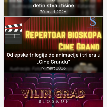
detinjstva i tišine
Ilustracija; Foto: SDL redakcija/ Katarina
30. mart 2026.
Aleksandrović
Od epske trilogije do animacije i trilera u
„Cine Grandu”
19. mart 2026.
Ilustracija; Foto, edit: redakcija SDL, Canva