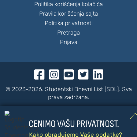
Politika korišćenja kolačića
Pravila korišćenja sajta
Politika privatnosti
Pretraga
Prijava





© 2023-2026. Studentski Dnevni List [SDL]. Sva
prava zadržana.

CENIMO VAŠU PRIVATNOST.
???
???
PRISTUPAČNOST
Kako obrađujemo Vaše podatke?