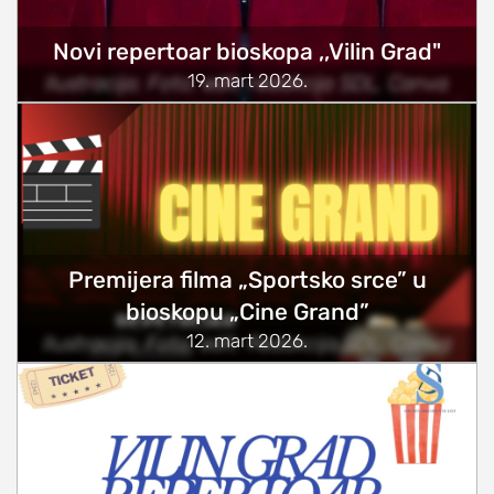
Novi repertoar bioskopa ,,Vilin Grad"
19. mart 2026.
Ilustracija; Foto, edit: redakcija SDL, Canva
Premijera filma „Sportsko srce” u
bioskopu „Cine Grand”
12. mart 2026.
Ilustracija; Foto, edit: Redakcija SDL, Canva