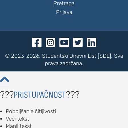
Pretraga
Prijava





© 2023-2026. Studentski Dnevni List [SDL]. Sva
prava zadržana.

???
???
PRISTUPAČNOST
Poboljšanje čitljivosti
Veći tekst
Manji tekst