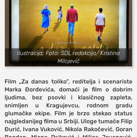
sport
fudbal
košarka
rukomet
e-sport
Ilustracija; Foto: SDL redakcija/ Kristina
ostali sportovi
Milojević
zabava
muzika
Film „Za danas toliko”, reditelja i scenariste
putovanja
Marka Đorđevića, domaći je film o dobrim
moda i stil
ljudima, bez psovki i klasičnog zapleta,
snimljen u Kragujevcu, rodnom gradu
studenti
glumačke ekipe. Film je brzo stekao status
organizacije
najgledanijeg filma u Srbiji. Uloge tumače Filip
konkursi
Đurić, Ivana Vuković, Nikola Rakočević, Goran
fakulteti