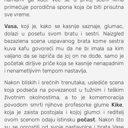
primećuje porodična spona koja će biti prisutna
sve vreme.
Vasa,
koji je, kako se kasnije saznaje, glumac,
dolazi u posetu svom bratu i sestri. Naizgled
bezazlena scena uspavanog brata kome sestra
kuva kafu govoreći mu da ne bi imala sa kim
valjano da se ispriča da joj on ne dođe, samo je
početak dirljive priče koja se kasnije nenapadnim
i nenametljivim tempom nastavlja.
Nakon bliskih i srećnih trenutaka, uslediće scena
koja podseća na povezanost u tužnim i teškim
životnim okolnostima, a to je komemoracija
povodom smrti njihove profesorke glume
Kike
,
koja je zaista postojala i kojoj glumci i reditelj
ovom scenom odaju istinsku
počast
. Nakon što
su se oprostili od svoje nastavnice i brata Vase