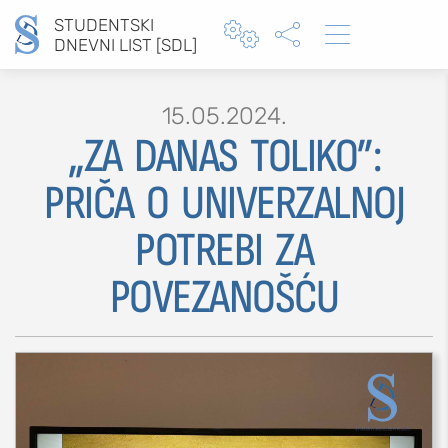
STUDENTSKI



DNEVNI LIST [SDL]
15.05.2024.
„ZA DANAS TOLIKO”:
Type 2 or more characters for results.
PRIČA O UNIVERZALNOJ
POTREBI ZA
MOJ SDL
POVEZANOŠĆU
prijava
SEKCIJE
društvo
kultura