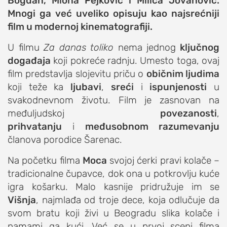
Bogdan, Miona Pejković i Milica Jovanović.
Mnogi ga već uveliko opisuju kao najsrećniji
studentski život
film u modernoj kinematografiji.
zdravlje
it
U filmu
Za danas toliko
nema jednog
ključnog
događaja
koji pokreće radnju. Umesto toga, ovaj
kolumna
film predstavlja slojevitu priču o
običnim ljudima
sdl podkast
koji teže ka
ljubavi
,
sreći
i
ispunjenosti
u
svakodnevnom životu. Film je zasnovan na
STUDENTSKI DNEVNI LIST
međuljudskoj
povezanosti
,
prihvatanju
i
međusobnom razumevanju
o nama
članova porodice Šarenac.
impresum
Na početku filma
Moca
svojoj ćerki pravi kolače –
kontakt
tradicionalne čupavce, dok ona u potkrovlju kuće
igra košarku. Malo kasnije pridružuje im se
Višnja
, najmlađa od troje dece, koja odlučuje da
svom bratu koji živi u Beogradu slika kolače i
namami ga kući. Već se u prvoj sceni filma