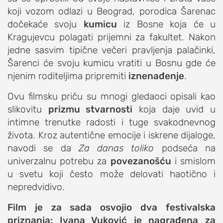
koji vozom odlazi u Beograd, porodica Šarenac
dočekaće svoju
kumicu
iz Bosne koja će u
Kragujevcu polagati prijemni za fakultet. Nakon
jedne sasvim tipične večeri pravljenja palačinki,
Šarenci će svoju kumicu vratiti u Bosnu gde će
njenim roditeljima pripremiti
iznenađenje
.
Ovu filmsku priču su mnogi gledaoci opisali kao
slikovitu
prizmu stvarnosti
koja daje uvid u
intimne trenutke radosti i tuge svakodnevnog
života. Kroz autentične emocije i iskrene dijaloge,
navodi se da
Za danas toliko
podseća na
univerzalnu potrebu za
povezanošću
i smislom
u svetu koji često može delovati haotično i
nepredvidivo.
Film je za sada osvojio dva festivalska
priznanja: Ivana Vuković je nagrađena za