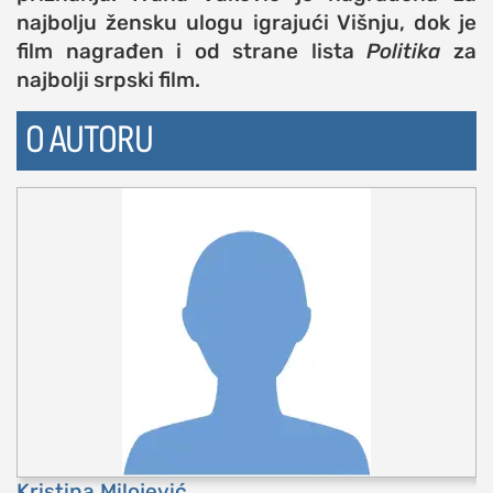
najbolju žensku ulogu igrajući Višnju, dok je
film nagrađen i od strane lista
Politika
za
najbolji srpski film.
O AUTORU
Kristina Milojević