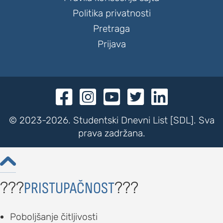
Politika privatnosti
Pretraga
Prijava





© 2023-2026. Studentski Dnevni List [SDL]. Sva
prava zadržana.

???
???
PRISTUPAČNOST
Poboljšanje čitljivosti