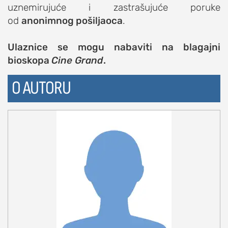
uznemirujuće i zastrašujuće poruke
od
anonimnog pošiljaoca
.
Ulaznice se mogu nabaviti na blagajni
bioskopa
Cine Grand
.
O AUTORU