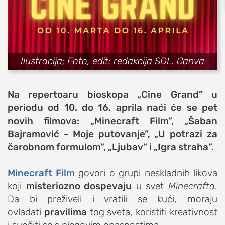
sport
fudbal
košarka
Ilustracija; Foto, edit: redakcija SDL, Canva
rukomet
e-sport
Na repertoaru bioskopa „Cine Grand” u
ostali sportovi
periodu od 10. do 16. aprila naći će se pet
zabava
novih filmova: „Minecraft Film”, „Šaban
muzika
Bajramović - Moje putovanje”, „U potrazi za
putovanja
čarobnom formulom”, „Ljubav” i „Igra straha”.
moda i stil
Minecraft Film
govori o grupi neskladnih likova
studenti
koji
misteriozno dospevaju
u svet
Minecrafta
.
organizacije
Da bi preživeli i vratili se kući, moraju
konkursi
ovladati
pravilima
tog sveta, koristiti kreativnost
fakulteti