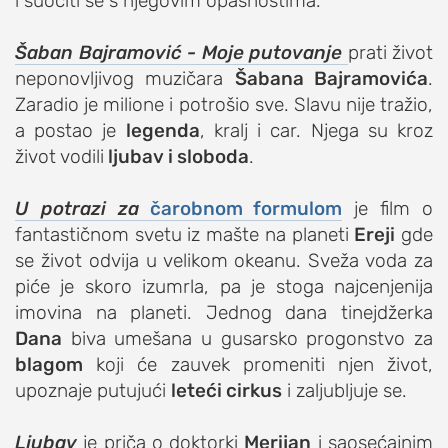
i suočiti se s njegovim opasnostima.
studentski život
Šaban Bajramović - Moje putovanje
prati život
zdravlje
neponovljivog muzičara
Šabana Bajramovića
.
it
Zaradio je milione i potrošio sve. Slavu nije tražio,
kolumna
a postao je
legenda
, kralj i car. Njega su kroz
život vodili
sdl podkast
ljubav i sloboda
.
U potrazi za
čarobnom formulom
je film o
STUDENTSKI DNEVNI LIST
fantastičnom svetu iz mašte na planeti
Ereji
gde
se život odvija u velikom okeanu. Sveža voda za
o nama
piće je skoro izumrla, pa je stoga najcenjenija
impresum
imovina na planeti. Jednog dana tinejdžerka
kontakt
Dana
biva umešana u gusarsko progonstvo za
blagom
koji će zauvek promeniti njen život,
upoznaje putujući
leteći cirkus
i zaljubljuje se.
Ljubav
je priča o doktorki
Merijan
i saosećajnim