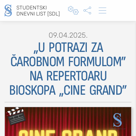
STUDENTSKI



DNEVNI LIST [SDL]
09.04.2025.
„U POTRAZI ZA
Type 2 or more characters for results.
ČAROBNOM FORMULOM”
NA REPERTOARU
MOJ SDL
BIOSKOPA „CINE GRAND”
prijava
SEKCIJE
društvo
kultura