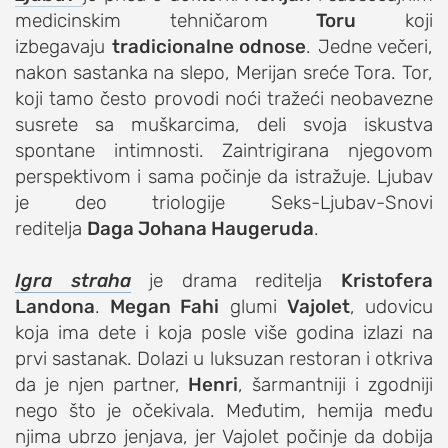
medicinskim tehničarom
Toru
koji
izbegavaju
tradicionalne odnose
. Jedne večeri,
nakon sastanka na slepo, Merijan sreće Tora. Tor,
koji tamo često provodi noći tražeći neobavezne
susrete sa muškarcima, deli svoja iskustva
spontane intimnosti. Zaintrigirana njegovom
perspektivom i sama počinje da istražuje. Ljubav
je deo triologije Seks-Ljubav-Snovi
reditelja
Daga Johana Haugeruda
.
Igra straha
je drama reditelja
Kristofera
Landona
.
Megan Fahi
glumi
Vajolet
, udovicu
koja ima dete i koja posle više godina izlazi na
prvi sastanak. Dolazi u luksuzan restoran i otkriva
da je njen partner,
Henri
, šarmantniji i zgodniji
nego što je očekivala. Međutim, hemija među
njima ubrzo jenjava, jer Vajolet počinje da dobija