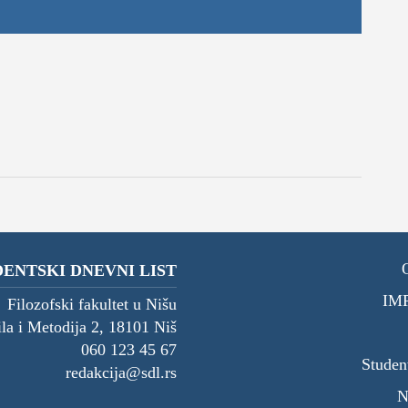
ENTSKI DNEVNI LIST
IM
Filozofski fakultet u Nišu
ila i Metodija 2, 18101 Niš
060 123 45 67
Studen
redakcija@sdl.rs
N