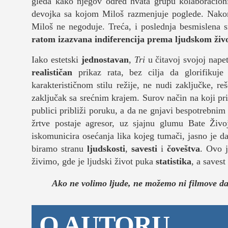
gleda kako njegov odred hvata grupu kolaboracionis
devojka sa kojom Miloš razmenjuje poglede. Nakon i
Miloš ne negoduje. Treća, i poslednja besmislena
ratom izazvana indiferencija prema ljudskom živ
Iako estetski
jednostavan
,
Tri
u čitavoj svojoj nape
realističan
prikaz rata, bez cilja da glorifikuj
karakterističnom stilu režije, ne nudi zaključke, re
zaključak sa srećnim krajem. Surov način na koji pr
publici približi poruku, a da ne gnjavi bespotrebn
žrtve postaje agresor, uz sjajnu glumu Bate Živo
iskomunicira osećanja lika kojeg tumači, jasno je da
biramo stranu
ljudskosti
,
savesti
i
čoveštva
. Ovo j
živimo, gde je ljudski život puka
statistika
, a saves
Ako ne volimo ljude, ne možemo ni filmove d
O AUTORU