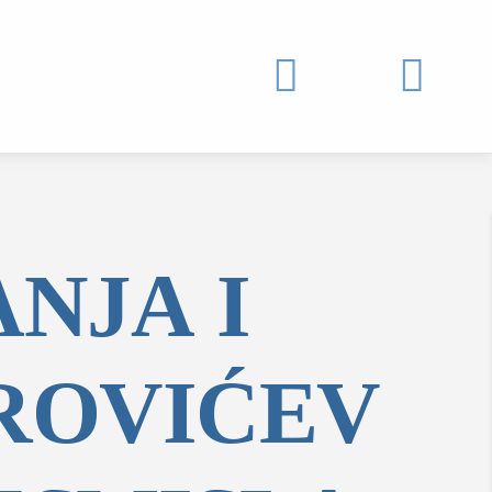


NJA I
ROVIĆEV