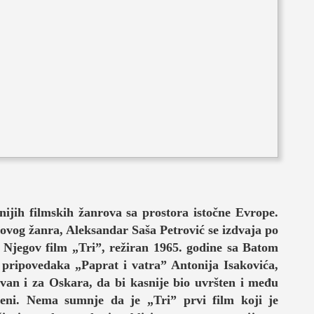
je
nijih filmskih žanrova sa prostora istočne Evrope.
ovog žanra, Aleksandar Saša Petrović se izdvaja po
život
 Njegov film „Tri”, režiran 1965. godine sa Batom
i pripovedaka „Paprat i vatra” Antonija Isakovića,
van i za Oskara, da bi kasnije bio uvršten i među
sceni. Nema sumnje da je „Tri” prvi film koji je