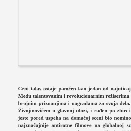
muzika
putovanja
moda i stil
studenti
organizaci
konkursi
fakulteti
Crni talas ostaje pamćen kao jedan od najuticaj
Među talentovanim i revolucionarnim režiserima 
studentski 
brojnim priznanjima i nagradama za svoja dela.
zdravlje
Živojinovićem u glavnoj ulozi, i rađen po zbirc
jeste pored uspeha na domaćoj sceni bio nomino
it
najznačajnije antiratne filmove na globalnoj 