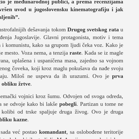
ižio je međunarodnoj publici, a prema recenzijama
vršen uvod u jugoslovensku kinematografiju i jak
mljenih
”.
astrofalnijih dešavanja tokom
Drugog svetskog rata
u
đenja Jugoslavije. Glavni protagonista, motiv i tema
DNEVNI LIST
a i komunistu, kako sa grupom ljudi čeka voz. Kako je
ije mesto. Voza nema, a tenzija
raste
. Kada se iz magle
rana, uplašena i uspaničena masa, zajedno sa vojnom
šenog čoveka, koji kroz maglu pokušava da nađe svoju
ljaju. Miloš ne uspeva da ih urazumi. Ovo je
prva
 obliku žrtve
.
emački vojnici kroz šumu. Odvojen od svoga odreda,
da se odvoje kako bi lakše
pobegli
. Partizan u tome ne
olibi od trske spaljuje druga živog. Ovo je druga
obliku kazne
.
je sada već postao
komandant
, sa oslobođene teritorije