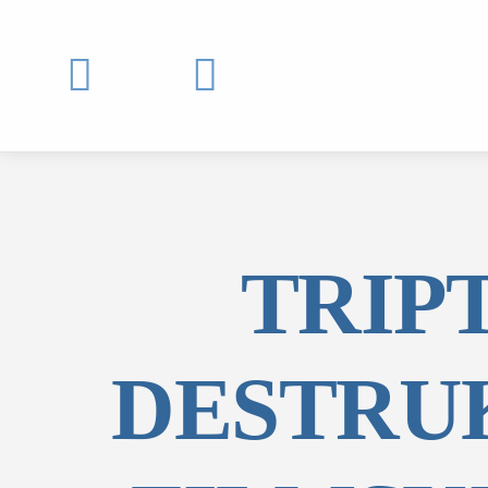


TRIP
DESTRU
MOJ SDL
prijava