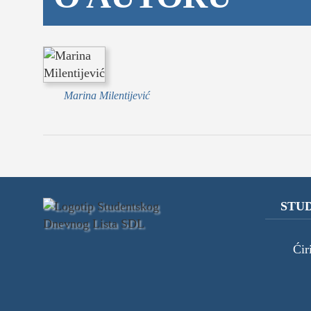
Marina Milentijević
STUD
Ćir