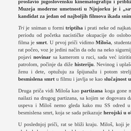
proslavio jugoslovensku kinematografiju i pribl
kolumna
Muzeja moderne umetnosti u Njujorku je i „
sa
kandidat za jedan od najboljih filmova ikada sni
sdl podkast
Tri
je sniman u formi
triptiha
i prati neke od najkat
periodu od početka nacističke okupacije do oslobo
STUDENTSKI 
filma je
smrt
. U prvoj priči vidimo
Miloša
, student
rat počeo, voz je jedini način da odu na neko sigurn
o nama
pojavi
novinar
sa kamerom u ruci, sada već iziriti
patrolom, počinje da diže
histeriju
. Nevinog i upla
impresum
ženu i dete, optužuju za špijunažu i potom stre
besmislena smrt
u filmu i javlja se kao
slučajnost u
kontakt
Druga priča vidi Miloša kao
partizana
koga gone n
nailazi na drugog partizana, sa kojim se dogovara 
uspeva i Miloš nemo gleda kako mu SS odred u k
besmislena smrt, koja se sada prikazuje
herojski u 
U poslednjoj priči, rat se bliži kraju. Miloš, koji 