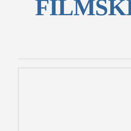
FILMSK
SEKCIJE
društvo
kultura
sport
fudbal
košarka
rukomet
e-sport
ostali spor
zabava