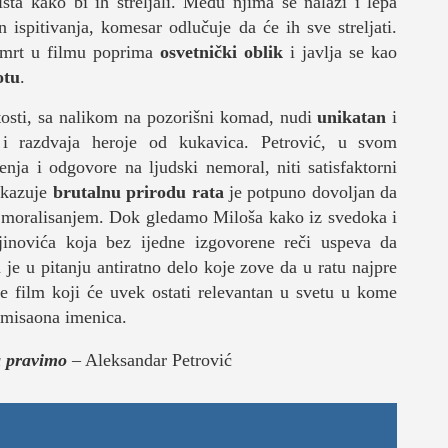
ta kako bi ih streljali. Među njima se nalazi i lepa
spitivanja, komesar odlučuje da će ih sve streljati.
 smrt u filmu poprima
osvetnički oblik
i javlja se kao
otu
.
tosti, sa nalikom na pozorišni komad, nudi
unikatan
i
e i razdvaja heroje od kukavica. Petrović, u svom
šenja i odgovore na ljudski nemoral, niti satisfaktorni
ikazuje
brutalnu prirodu rata
je potpuno dovoljan da
im moralisanjem. Dok gledamo Miloša kako iz svedoka i
jinovića koja bez ijedne izgovorene reči uspeva da
 je u pitanju antiratno delo koje zove da u ratu najpre
e film koji će uvek ostati relevantan u svetu u kome
t misaona imenica.
a pravimo
– Aleksandar Petrović