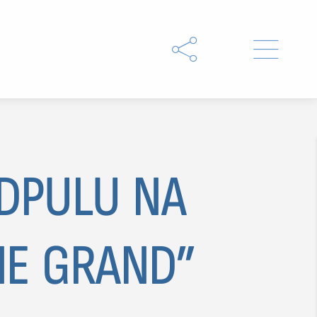


EDPULU NA
NE GRAND”