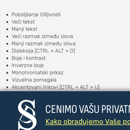
Poboljšanje čitljivosti
Veći tekst
Manji tekst
Veći razmak između slova
Manji razmak između slova
Disleksija [CTRL + ALT + D]
Boje i kontrast
Inverzne boje
Monohromatski prikaz
Vizuelna pomagala
Akcentovani linkovi [CTRL + ALT + U]
Veliki pokazivač [CTRL + ALT + C]
Vodič za čitanje [CTRL + ALT + R]
CENIMO VAŠU PRIVAT
Čitač [CTRL + ALT + V]
Auditorna pomagala
Kako obrađujemo Vaše p
Text to Speech [CTRL + ALT + T]