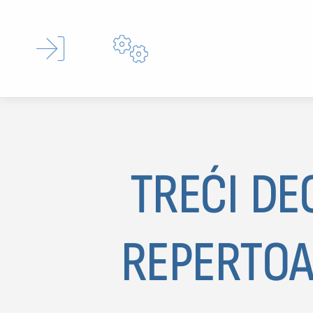


TREĆI DE
Type 
REPERTOA
MOJ SDL
prijava