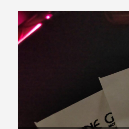
SEKCIJE
društvo
kultura
sport
fudbal
košarka
rukomet
e-sport
ostali sport