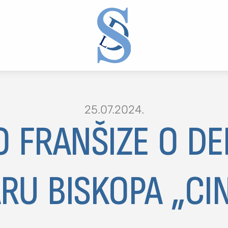
25.07.2024.
O FRANŠIZE O D
2 or more characters for results.
RU BISKOPA „CI