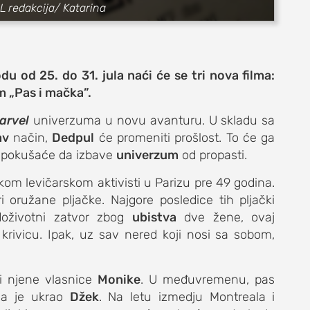
DL redakcija/ Katarina
du od 25. do 31. jula naći će se tri nova filma:
lm
„
Pas i mačka
”
.
arvel
univerzuma u novu avanturu. U skladu sa
av
način,
Dedpul
će promeniti prošlost. To će ga
 pokušaće da izbave
e
univerzum
od propasti.
kom levičarskom aktivisti u Parizu pre 49 godina.
ri oružane pljačke. Najgore posledice tih pljački
oživotni zatvor zbog
ubistva
dve žene, ovaj
krivicu. Ipak, uz sav nered koji nosi sa sobom,
život
i njene vlasnice
Monike
. U međuvremenu, pas
a je ukrao
Džek
. Na letu izmedju Montreala i