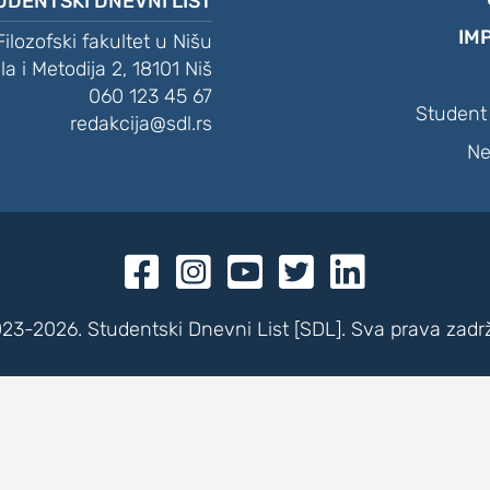
UDENTSKI DNEVNI LIST
IM
Filozofski fakultet u Nišu
ila i Metodija 2, 18101 Niš
060 123 45 67
Student 
redakcija@sdl.rs
Ne





23-2026. Studentski Dnevni List [SDL]. Sva prava zadr