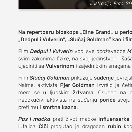
zabava
Ilustracija; Foto: S
muzika
putovanja
Na repertoaru bioskopa
„
Cine Grand
„
u perio
„
Dedpul i Vulverin
”
,
„
Slučaj Goldman
”
kao i fi
moda i stil
Film
Dedpul i Vulverin
vodi sve obožavaoce
M
studenti
svim zakonima fizike, na svoj jedinstven i
šaš
ujediniti sa
Vulverinom
i zajedničkim snagama
organizacij
Film
Slučaj Goldman
prikazuje
suđenje
jevrejs
konkursi
Naime, aktivista
Pjer Goldman
izvršio je četi
fakulteti
mere se u ljudskim
žrtvama
. Osuđen na d
nedokučivi aktivista na suđenju
poriče
svoju 
studentski 
preti mu i
smrtna
kazna
.
zdravlje
Pas i mačka
prati život mačke
influenserke
lutalica
Čiči
progutao je dragocen
rubin
kog
it