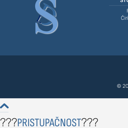
ST
Ćir
© 20

???
???
PRISTUPAČNOST