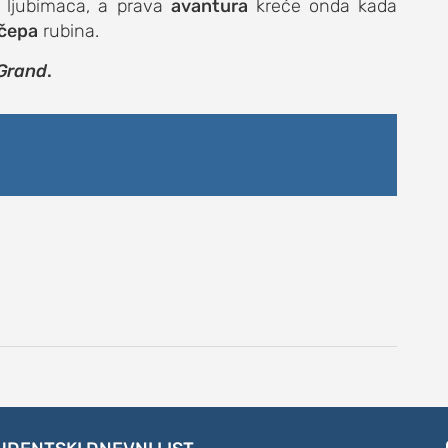
h ljubimaca, a prava
avantura
kreće onda kada
čepa
rubina.
Grand
.
DNEVNI LIST