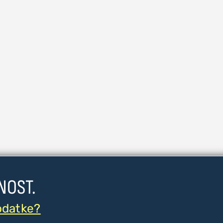
NOST.
odatke?