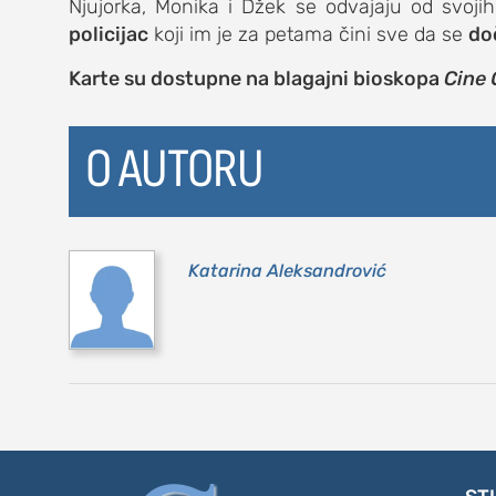
Njujorka, Monika i Džek se odvajaju od svoji
policijac
koji im je za petama čini sve da se
do
kolumna
Karte su dostupne na blagajni bioskopa
Cine 
sdl podkast
O AUTORU
STUDENTSKI 
o nama
Katarina Aleksandrović
impresum
kontakt