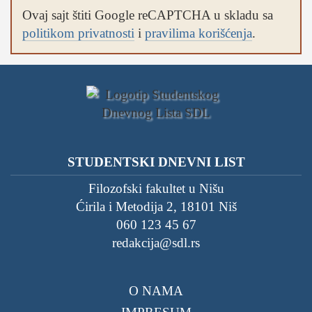
Ovaj sajt štiti Google reCAPTCHA u skladu sa
politikom privatnosti
i
pravilima korišćenja
.
STUDENTSKI DNEVNI LIST
Filozofski fakultet u Nišu
Ćirila i Metodija 2, 18101 Niš
060 123 45 67
redakcija@sdl.rs
O NAMA