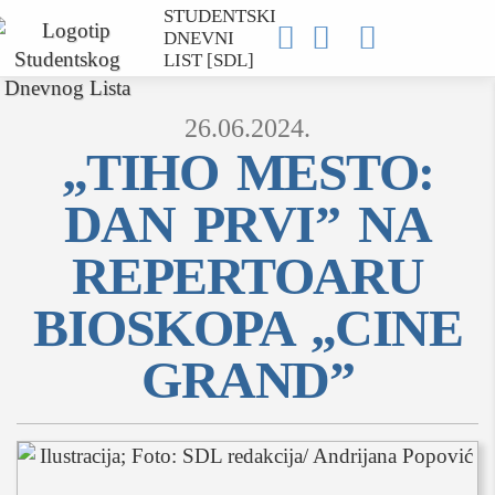
STUDENTSKI



DNEVNI
LIST [SDL]
26.06.2024.
„TIHO MESTO:
DAN PRVI” NA
MOJ SDL
REPERTOARU
prijava
BIOSKOPA „CINE
GRAND”
SEKCIJE
društvo
kultura