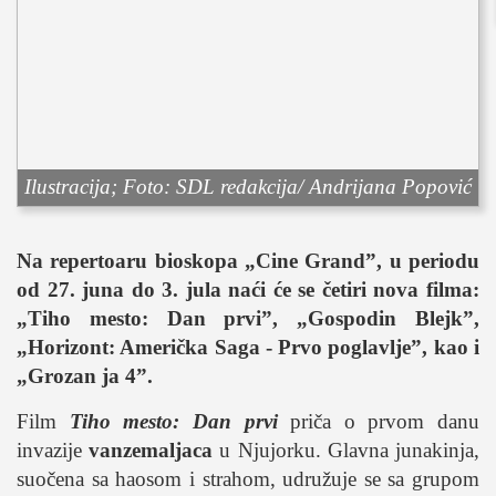
sport
fudbal
košarka
rukomet
e-sport
ostali sportovi
Ilustracija; Foto: SDL redakcija/ Andrijana Popović
zabava
muzika
Na repertoaru bioskopa „Cine Grand”, u periodu
putovanja
od 27. juna do 3. jula naći će se četiri nova filma:
„Tiho mesto: Dan prvi”, „Gospodin Blejk”,
moda i stil
„Horizont: Američka Saga - Prvo poglavlje”, kao i
studenti
„Grozan ja 4”.
organizacije
Film
Tiho mesto: Dan prvi
priča o prvom danu
konkursi
invazije
vanzemaljaca
u Njujorku. Glavna junakinja,
fakulteti
suočena sa haosom i strahom, udružuje se sa grupom