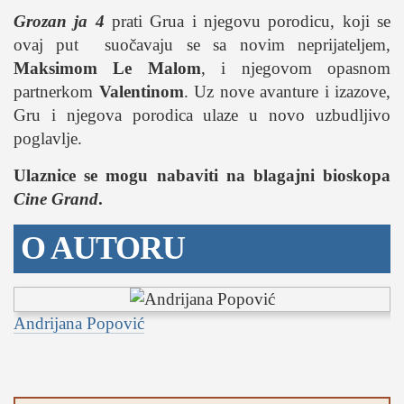
Grozan ja 4
prati Grua i njegovu porodicu, koji se
ovaj put suočavaju se sa novim neprijateljem,
Maksimom Le Malom
, i njegovom opasnom
partnerkom
Valentinom
. Uz nove avanture i izazove,
Gru i njegova porodica ulaze u novo uzbudljivo
poglavlje.
Ulaznice se mogu nabaviti na blagajni bioskopa
Cine Grand
.
O AUTORU
Andrijana Popović