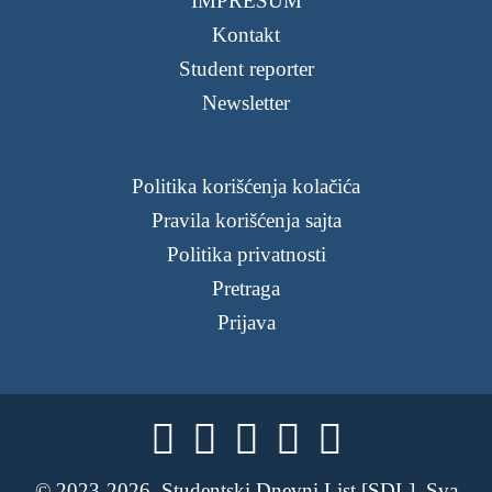
IMPRESUM
Kontakt
Student reporter
Newsletter
Politika korišćenja kolačića
Pravila korišćenja sajta
Politika privatnosti
Pretraga
Prijava





© 2023-2026. Studentski Dnevni List [SDL]. Sva