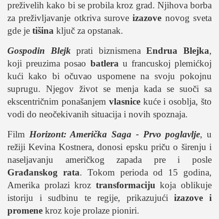
studentski život
preživelih kako bi se probila kroz grad. Njihova borba
zdravlje
za preživljavanje otkriva surove
izazove
novog sveta
gde je
tišina
ključ za opstanak.
it
kolumna
Gospodin Blejk
prati biznismena
Endrua Blejka
,
koji preuzima posao
batlera
u francuskoj plemićkoj
sdl podkast
kući kako bi očuvao uspomene na svoju pokojnu
suprugu. Njegov život se menja kada se suoči sa
STUDENTSKI DNEVNI LIST
ekscentričnim ponašanjem
vlasnice
kuće i osoblja, što
vodi do neočekivanih situacija i novih spoznaja.
o nama
impresum
Film
Horizont: Američka Saga - Prvo poglavlje
, u
režiji Kevina Kostnera, donosi epsku priču o širenju i
kontakt
naseljavanju američkog zapada pre i posle
Građanskog rata
. Tokom perioda od 15 godina,
Amerika prolazi kroz
transformaciju
koja oblikuje
istoriju i sudbinu te regije, prikazujući
izazove i
promene
kroz koje prolaze pioniri.