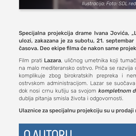
zabava
Ilustracija; Foto: SDL r
muzika
putovanja
Specijalna projekcija drame Ivana Jovića, „
ulozi, zakazana je za subotu, 21. septemba
moda i stil
časova. Deo ekipe filma će nakon same projek
studenti
Film prati
Lazara
, uličnog umetnika koji tum
na malo mediteransko ostrvo. Priča se razvija
organizacij
komplikuje zbog birokratskih prepreka i 
konkursi
ostrvskom administracijom. Lazar se suočava 
dok nosi crnu kutiju sa svojom
kompletnom d
fakulteti
dublja pitanja smisla života i odgovornosti.
studentski 
Ulaznice za specijalnu projekciju su u prodaji
zdravlje
O AUTORU
it