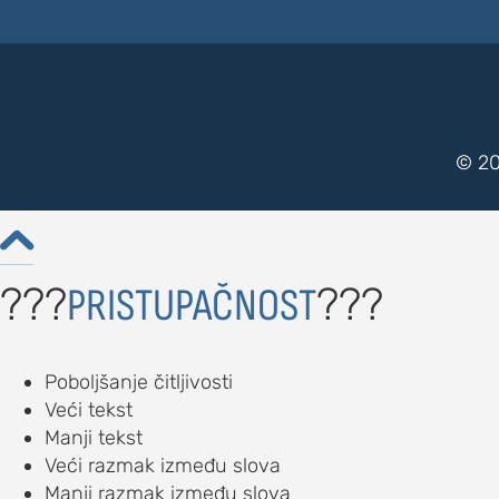
© 20

???
???
PRISTUPAČNOST
Poboljšanje čitljivosti
Veći tekst
Manji tekst
Veći razmak između slova
Manji razmak između slova