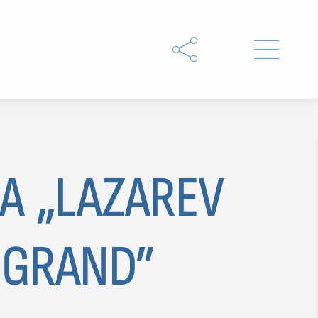


MA „LAZAREV
 GRAND”