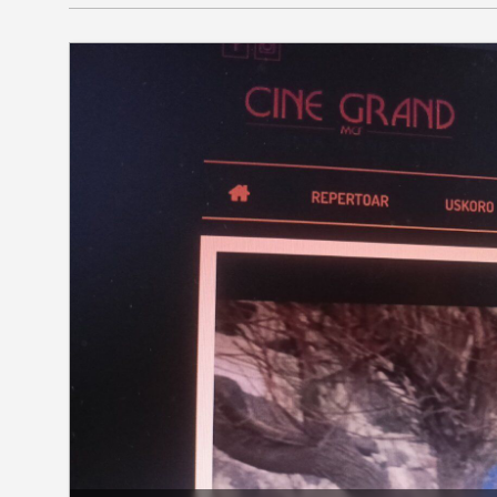
SEKCIJE
društvo
kultura
sport
fudbal
košarka
rukomet
e-sport
ostali sport