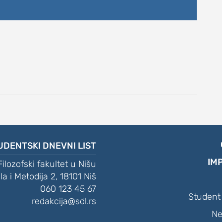
DNEVNI LIST
UDENTSKI DNEVNI LIST
IM
Filozofski fakultet u Nišu
ila i Metodija 2, 18101 Niš
060 123 45 67
Student 
redakcija@sdl.rs
Ne