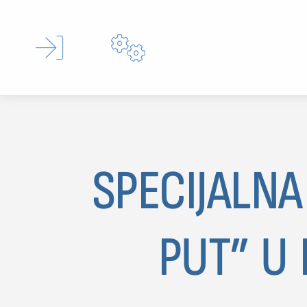


SPECIJALNA
Type 
PUT” U
MOJ SDL
prijava