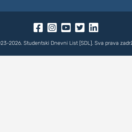





23-2026. Studentski Dnevni List [SDL]. Sva prava zadr