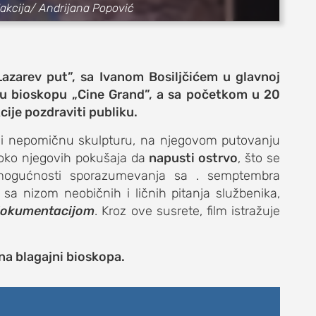
edakcija/ Andrijana Popović
Lazarev put”, sa Ivanom Bosiljčićem u glavnoj
r u bioskopu „Cine Grand”, a sa početkom u 20
cije pozdraviti publiku.
ači nepomičnu skulpturu, na njegovom putovanju
 oko njegovih pokušaja da
e
napusti ostrvo
, što se
nemogućnosti sporazumevanja sa . semptembra
sa nizom neobičnih i ličnih pitanja službenika,
okumentacijom
. Kroz ove susrete, film istražuje
život
 na blagajni bioskopa.