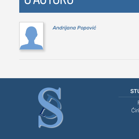
kolumna
sdl podkast
Andrijana Popović
STUDENTSKI 
o nama
impresum
ST
kontakt
Ćir