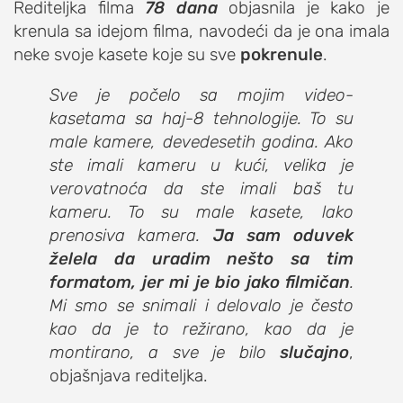
Rediteljka filma
78 dana
objasnila je kako je
studentski život
krenula sa idejom filma, navodeći da je ona imala
neke svoje kasete koje su sve
zdravlje
pokrenule
.
it
Sve je počelo sa mojim video-
kolumna
kasetama sa haj-8 tehnologije. To su
sdl podkast
male kamere, devedesetih godina. Ako
ste imali kameru u kući, velika je
verovatnoća da ste imali baš tu
STUDENTSKI DNEVNI LIST
kameru. To su male kasete, lako
prenosiva kamera.
Ja sam oduvek
o nama
želela da uradim nešto sa tim
impresum
formatom, jer mi je bio jako filmičan
.
kontakt
Mi smo se snimali i delovalo je često
kao da je to režirano, kao da je
montirano, a sve je bilo
slučajno
,
objašnjava rediteljka.