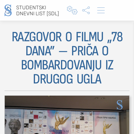
STUDENTSKI



DNEVNI LIST [SDL]
RAZGOVOR O FILMU „78
Type 2 or more characters for results.
DANA” — PRIČA O
BOMBARDOVANJU IZ
DRUGOG UGLA
MOJ SDL
prijava
SEKCIJE
društvo
kultura