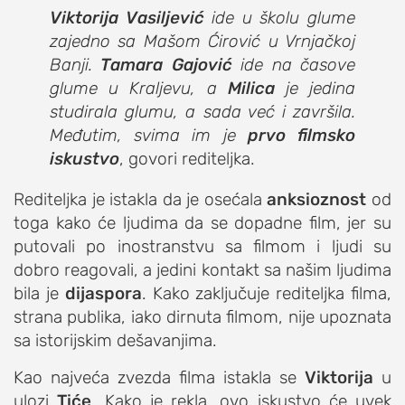
Viktorija Vasiljević
ide u školu glume
zajedno sa Mašom Ćirović u Vrnjačkoj
Banji.
Tamara Gajović
ide na časove
glume u Kraljevu, a
Milica
je jedina
studirala glumu, a sada već i završila.
Međutim, svima im je
prvo filmsko
iskustvo
, govori rediteljka.
Rediteljka je istakla da je osećala
anksioznost
od
toga kako će ljudima da se dopadne film, jer su
putovali po inostranstvu sa filmom i ljudi su
dobro reagovali, a jedini kontakt sa našim ljudima
bila je
dijaspora
. Kako zaključuje rediteljka filma,
strana publika, iako dirnuta filmom, nije upoznata
sa istorijskim dešavanjima.
Kao najveća zvezda filma istakla se
Viktorija
u
ulozi
Tiće
. Kako je rekla, ovo iskustvo će uvek