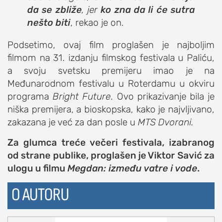
da se zbliže
, jer
ko zna da li će sutra
nešto biti
, rekao je on.
Podsetimo, ovaj film proglašen je najboljim
filmom na 31. izdanju filmskog festivala u Paliću,
a svoju svetsku premijeru imao je na
Međunarodnom festivalu u Roterdamu u okviru
programa
Bright Future
. Ovo prikazivanje bila je
niška premijera, a bioskopska, kako je najvljivano,
zakazana je već za dan posle u
MTS Dvorani.
Za glumca treće večeri festivala, izabranog
od strane publike, proglašen je Viktor Savić za
ulogu u filmu
Megdan: između vatre i vode
.
O AUTORU