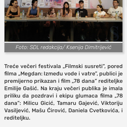
sport
fudbal
košarka
rukomet
e-sport
Foto: SDL redakcija/ Ksenija Dimitrijević
ostali sportovi
zabava
Treće večeri festivala
„Filmski susreti”
, pored
muzika
filma „Megdan: Između vode i vatre”, publici je
putovanja
premijerno prikazan i film „78 dana” rediteljke
Emilije Gašić. Na kraju večeri publika je imala
moda i stil
priliku da pozdravi i ekipu glumaca filma „78
studenti
dana”: Milicu Gicić, Tamaru Gajević, Viktoriju
organizacije
Vasiljević, Mašu Ćirović, Daniela Cvetkovića, i
konkursi
rediteljku.
fakulteti