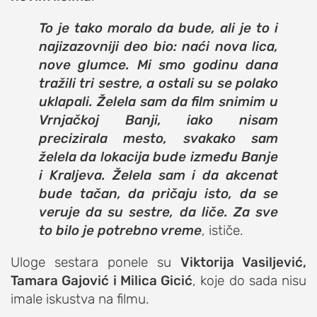
To je tako moralo da bude, ali je to i
najizazovniji deo bio: naći nova lica,
nove glumce. Mi smo godinu dana
tražili tri sestre, a ostali su se polako
uklapali. Želela sam da film snimim u
Vrnjačkoj Banji, iako nisam
precizirala mesto, svakako sam
želela da lokacija bude između Banje
i Kraljeva. Želela sam i da akcenat
bude tačan, da pričaju isto, da se
veruje da su sestre, da liče. Za sve
to bilo je potrebno vreme
, ističe.
Uloge sestara ponele su
Viktorija Vasiljević,
Tamara Gajović i Milica Gicić
, koje do sada nisu
imale iskustva na filmu.