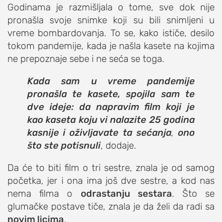
Godinama je razmišljala o tome, sve dok nije
pronašla svoje snimke koji su bili snimljeni u
vreme bombardovanja. To se, kako ističe, desilo
tokom pandemije, kada je našla kasete na kojima
ne prepoznaje sebe i ne seća se toga.
Kada sam u vreme pandemije
pronašla te kasete, spojila sam te
dve ideje: da napravim film koji je
kao kaseta koju vi nalazite 25 godina
kasnije i
oživljavate ta sećanja
,
ono
što ste potisnuli
, dodaje.
Da će to biti film o tri sestre, znala je od samog
početka, jer i ona ima još dve sestre, a kod nas
nema filma o
odrastanju sestara
. Što se
glumačke postave tiče, znala je da želi da radi sa
novim licima
.