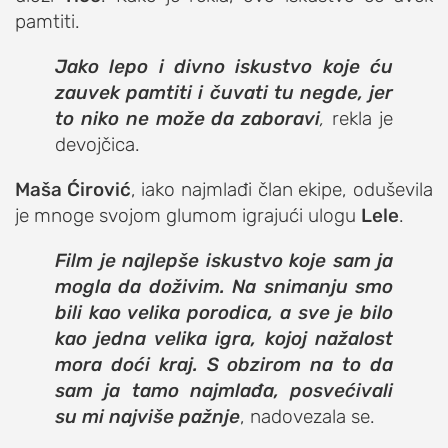
pamtiti.
Jako lepo i divno iskustvo koje ću
zauvek pamtiti i čuvati tu negde, jer
to niko ne može da zaboravi
,
rekla je
devojčica.
Maša Ćirović
, iako najmlađi član ekipe, oduševila
je mnoge svojom glumom igrajući ulogu
Lele
.
Film je najlepše iskustvo koje sam ja
mogla da doživim. Na snimanju smo
bili kao velika porodica, a sve je bilo
kao jedna velika igra, kojoj nažalost
mora doći kraj. S obzirom na to da
sam ja tamo najmlađa, posvećivali
su mi najviše pažnje
, nadovezala se.