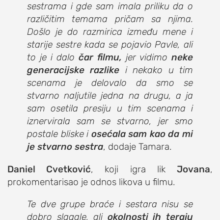
sestrama i gde sam imala priliku da o
različitim temama pričam sa njima.
Došlo je do razmirica između mene i
starije sestre kada se pojavio Pavle, ali
to je i dalo
čar filmu,
jer vidimo
neke
generacijske razlike
i nekako u tim
scenama je delovalo da smo se
stvarno naljutile jedna na drugu, a ja
sam osetila presiju u tim scenama i
iznervirala sam se stvarno, jer smo
postale bliske i
osećala sam kao da mi
je stvarno sestra
, dodaje Tamara.
Daniel Cvetković
, koji igra lik
Jovana
,
prokomentarisao je odnos likova u filmu.
Te dve grupe braće i sestara nisu se
dobro slagale, ali
okolnosti ih teraju