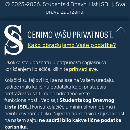
© 2023-2026. Studentski Dnevni List [SDL]. Sva
prava zadržana.


CENIMO VAŠU PRIVATNOST.
???
???
PRISTUPAČNOST
Kako obrađujemo Vaše podatke?
Poboljšanje čitljivosti
Ukoliko ste upoznati i u potpunosti saglasni sa
Veći tekst
korišćenjem kolačića, kliknite
prihvati sve
.
Manji tekst
Kolačići su fajlovi koji se nalaze na Vašem uređaju,
Veći razmak između slova
sadrže malu količinu podataka kojoj pristupaju
Manji razmak između slova
pretraživač i sajt i nude određene vrste
Disleksija [CTRL + ALT + D]
funkcionalnosti. Veb sajt
Studentskog Dnevnog
Boje i kontrast
Lista [SDL]
koristi kolačiće u minimalnom obimu i
Inverzne boje
neintruzivnom obliku. Nijedan tip kolačića koji se koristi
Monohromatski prikaz
na našem sajtu
ne sadrži bilo kakve lične podatke
korisnika
.
Vizuelna pomagala