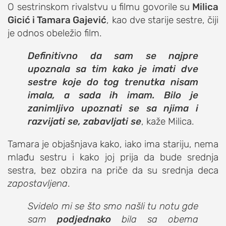
O sestrinskom rivalstvu u filmu govorile su
Milica
Gicić i Tamara Gajević
, kao dve starije sestre, čiji
je odnos obeležio film.
Definitivno da sam se najpre
upoznala sa tim kako je imati dve
sestre koje do tog trenutka nisam
imala, a sada ih imam. Bilo je
zanimljivo upoznati se sa njima i
razvijati se, zabavljati se
, kaže Milica.
Tamara je objašnjava kako, iako ima stariju, nema
mlađu sestru i kako joj prija da bude srednja
sestra, bez obzira na priče da su srednja deca
zapostavljena
.
Svidelo mi se što smo našli tu notu gde
sam
podjednako
bila sa obema