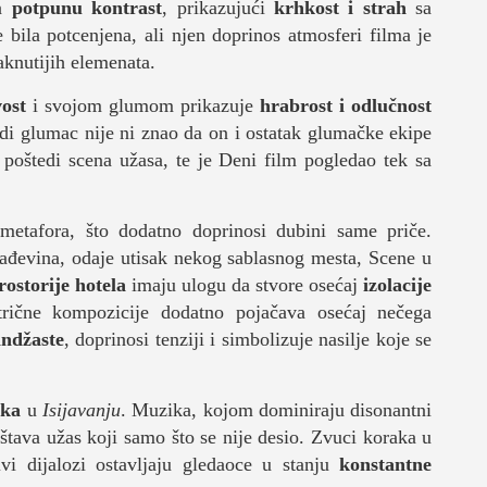
ža
potpunu kontrast
, prikazujući
krhkost i strah
sa
bila potcenjena, ali njen doprinos atmosferi filma je
taknutijih elemenata.
vost
i svojom glumom prikazuje
hrabrost i odlučnost
adi glumac nije ni znao da on i ostatak glumačke ekipe
 poštedi scena užasa, te je Deni film pogledao tek sa
metafora, što dodatno doprinosi dubini same priče.
rađevina, odaje utisak nekog sablasnog mesta, Scene u
ostorije hotela
imaju ulogu da stvore osećaj
izolacije
trične kompozicije dodatno pojačava osećaj nečega
andžaste
, doprinosi tenziji i simbolizuje nasilje koje se
uka
u
Isijavanju
. Muzika, kojom dominiraju disonantni
eštava užas koji samo što se nije desio. Zvuci koraka u
vi dijalozi ostavljaju gledaoce u stanju
konstantne