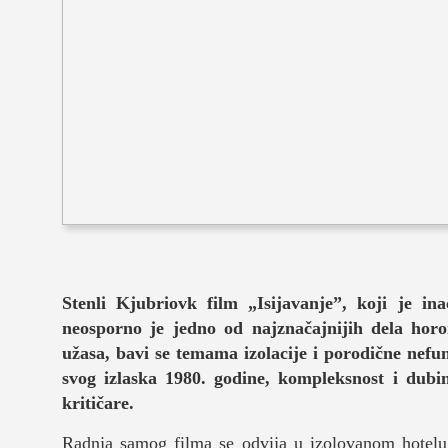
muzika
putovanja
moda i stil
studenti
organizaci
konkursi
fakulteti
Stenli Kjubriovk film „Isijavanje”, koji je i
neosporno je jedno od najznačajnijih dela hor
studentski 
užasa, bavi se temama izolacije i porodične nefu
zdravlje
svog izlaska 1980. godine, kompleksnost i dubin
kritičare.
it
Radnja samog filma se odvija u izolovanom hotel