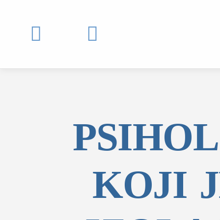


PSIHOL
KOJI 
MOJ SDL
prijava