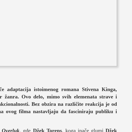
je
nače adaptacija istoimenog romana Stivena Kinga,
or žanra.
Ovo delo, mimo svih elemenata strave i
život
nkcionalnosti.
Bez obzira na različite reakcija je od
a ovog filma nastavljaju da fasciniraju publiku i
u
Overluk
, gde
Džek Torens
, koga inače glumi
Džek