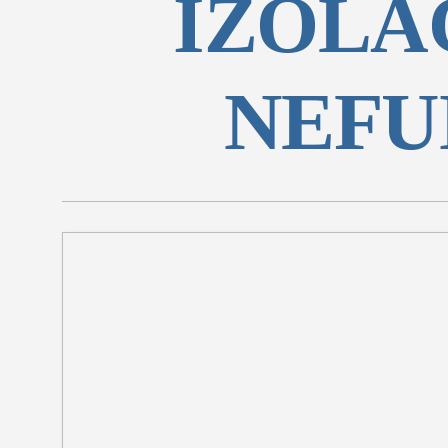
IZOLA
SEKCIJE
društvo
NEFU
kultura
sport
fudbal
košarka
rukomet
e-sport
ostali spor
zabava