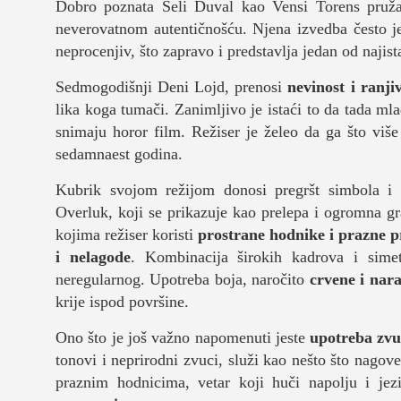
Dobro poznata Šeli Duval kao Vensi Torens pru
neverovatnom autentičnošću. Njena izvedba često je 
neprocenjiv, što zapravo i predstavlja jedan od najis
Sedmogodišnji Deni Lojd, prenosi
nevinost i ranji
lika koga tumači. Zanimljivo je istaći to da tada ml
snimaju horor film. Režiser je želeo da ga što više
sedamnaest godina.
Kubrik svojom režijom donosi pregršt simbola i 
Overluk, koji se prikazuje kao prelepa i ogromna g
kojima režiser koristi
prostrane hodnike i prazne pr
i nelagode
. Kombinacija širokih kadrova i sime
neregularnog. Upotreba boja, naročito
crvene i nar
krije ispod površine.
Ono što je još važno napomenuti jeste
upotreba zv
tonovi i neprirodni zvuci, služi kao nešto što nagov
praznim hodnicima, vetar koji huči napolju i jezi