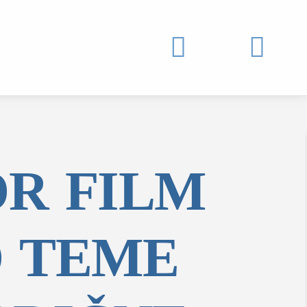


OR FILM
O TEME