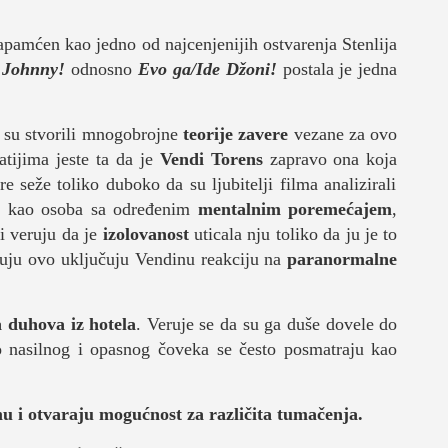
apamćen kao jedno od najcenjenijih ostvarenja Stenlija
 Johnny!
odnosno
Evo ga/Ide Džoni!
postala je jedna
e su stvorili mnogobrojne
teorije zavere
vezane za ovo
atijima jeste ta da je
Vendi Torens
zapravo ona koja
 seže toliko duboko da su ljubitelji filma analizirali
na kao osoba sa određenim
mentalnim poremećajem
,
i veruju da je
izolovanost
uticala nju toliko da ju je to
juju ovo uključuju Vendinu reakciju na
paranormalne
a duhova iz hotela
. Veruje se da su ga duše dovele do
o nasilnog i opasnog čoveka se često posmatraju kao
mu i otvaraju mogućnost za različita tumačenja.