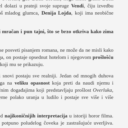
l dolazi u pratnji svoje supruge
Vendi
, čiju izvedbu
još mladog glumca,
Denija Lojda
, koji ima neobične
 i mračan i pun tajni, što se brzo otkriva kako zima
DNEVNI LIST
 se posveti pisanjem romana, ne može da ne misli kako
oga, on postaje opsednut hotelom i njegovom
prošlošću
koji mu se prikazuju.
 snovi postaju sve realniji. Jedan od mnogih duhova
 ga na
veliku opasnost
koja preti da naudi njemu i
čnim događajima koji predstavljaju prošlost
Overluka
,
e polako uranja u ludilo i postaje sve više i više
 od
najikoničnijih interpretacija
u istoriji horor filma.
 potpuno poludelog čoveka je zastrašujuće uverljiva.