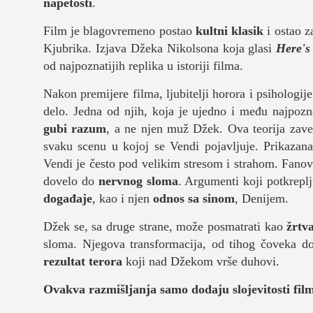
napetosti
.
Film je blagovremeno postao
kultni klasik
i ostao z
Kjubrika. Izjava Džeka Nikolsona koja glasi
Here's
od najpoznatijih replika u istoriji filma.
Nakon premijere filma, ljubitelji horora i psihologij
delo. Jedna od njih, koja je ujedno i među najpozn
gubi razum
, a ne njen muž Džek. Ova teorija zavere
svaku scenu u kojoj se Vendi pojavljuje. Prikaza
Vendi je često pod velikim stresom i strahom. Fanov
dovelo do
nervnog sloma
. Argumenti koji potkrepl
događaje
, kao i njen
odnos sa sinom
, Denijem.
Džek se, sa druge strane, može posmatrati kao
žrtv
sloma. Njegova transformacija, od tihog čoveka d
rezultat terora
koji nad Džekom vrše duhovi.
Ovakva razmišljanja samo dodaju slojevitosti fil