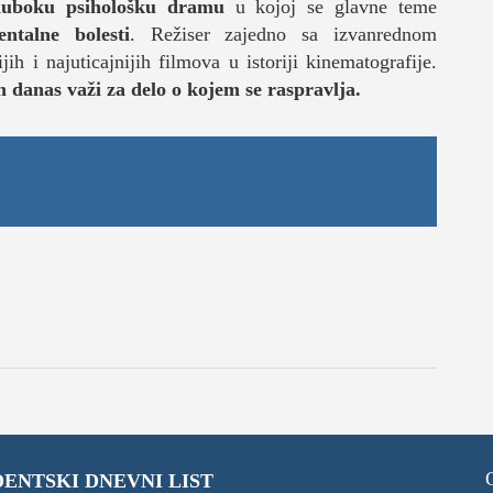
uboku psihološku dramu
u kojoj se glavne teme
ntalne bolesti
. Režiser zajedno sa izvanrednom
h i najuticajnijih filmova u istoriji kinematografije.
n danas važi za delo o kojem se raspravlja.
ENTSKI DNEVNI LIST