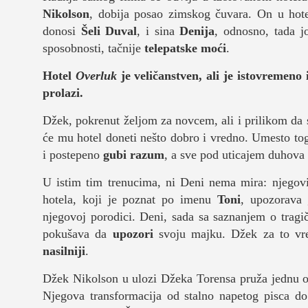
kolumna
Nikolson
, dobija posao zimskog čuvara. On u hote
donosi
Šeli Duval
, i sina
Denija
, odnosno, tada 
sdl podkast
sposobnosti, tačnije
telepatske moći
.
Hotel
Overluk
je veličanstven, ali je istovremeno
STUDENTSKI 
prolazi.
Džek, pokrenut željom za novcem, ali i prilikom da
o nama
će mu hotel doneti nešto dobro i vredno. Umesto t
i postepeno
gubi razum
, a sve pod uticajem duhova 
impresum
U istim tim trenucima, ni Deni nema mira: njegovi
kontakt
hotela, koji je poznat po imenu
Toni
, upozorava
njegovoj porodici. Deni, sada sa saznanjem o tragi
pokušava da
upozori
svoju majku. Džek za to vrem
nasilniji
.
Džek Nikolson u ulozi Džeka Torensa pruža jednu
Njegova transformacija od stalno napetog pisca do