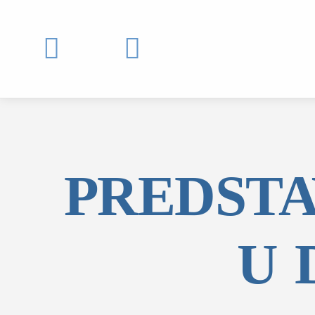


PREDSTA
U 
MOJ SDL
prijava