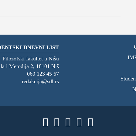
DNEVNI LIST
ENTSKI DNEVNI LIST
IM
Filozofski fakultet u Nišu
ila i Metodija 2, 18101 Niš
060 123 45 67
Studen
redakcija@sdl.rs
N




