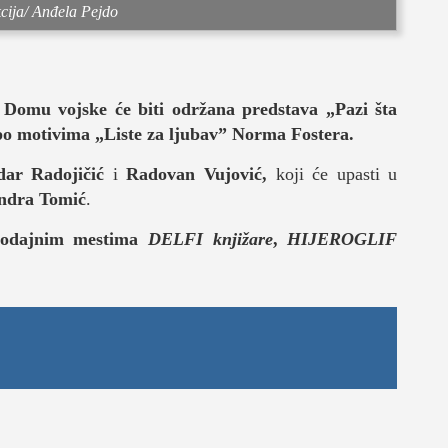
cija/ Anđela Pejdo
Domu vojske će biti održana predstava „Pazi šta
 po motivima „Liste za ljubav” Norma Fostera.
dar Radojičić
i
Radovan Vujović,
koji će upasti u
je
ndra Tomić
.
rodajnim mestima
DELFI knjižare
,
HIJEROGLIF
život