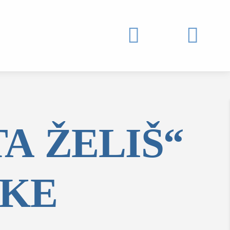


A ŽELIŠ“
SKE