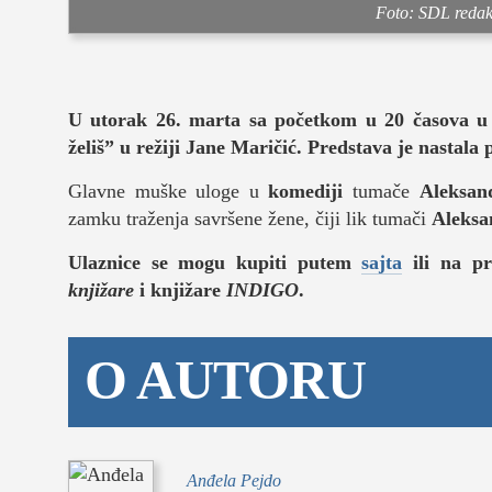
Foto: SDL redak
muzika
putovanja
U utorak 26. marta sa početkom u 20 časova u 
moda i stil
želiš” u režiji Jane Maričić.
Predstava je nastala
studenti
Glavne muške uloge u
komediji
tumače
Aleksan
zamku traženja savršene žene, čiji lik tumači
organizaci
Aleksa
Ulaznice se mogu kupiti putem
sajta
ili na p
konkursi
knjižare
i knjižare
INDIGO
.
fakulteti
O AUTORU
studentski 
zdravlje
it
Anđela Pejdo