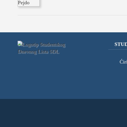
kolumna
sdl podkast
STUDENTSKI 
STUD
o nama
Ćir
impresum
kontakt