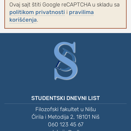
Ovaj sajt štiti Google reCAPTCHA u skladu sa
politikom privatnosti
i
pravilima
korišćenja
.
STUDENTSKI DNEVNI LIST
Filozofski fakultet u Nišu
Ćirila i Metodija 2, 18101 Niš
060 123 45 67