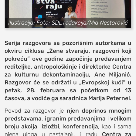
sport
fudbal
Ilustracija; Foto: SDL redakcija/Mia Nestorović
košarka
rukomet
Serija razgovora sa pozorišnim autorkama u
e-sport
okviru ciklusa „Žene stvaraju, razgovori koji
ostali sportovi
pokreću” ove godine započinje predavanjem
rediteljke, antropološkinje i direktorke Centra
zabava
za kulturnu dekontaminaciju, Ane Miljanić.
muzika
Razgovor će se održati u „Evropskoj kući” u
putovanja
petak, 28. februara sa početkom od 13
moda i stil
časova, a vodiće ga saradnica Marija Peternel.
studenti
Povod za razgovor je
njen doprinos mnogim
organizacije
predstavama
,
igranim predavanjima
i
velikom
konkursi
broju akcija
,
izložbi
,
konferencija
, kao i sama
njena uloga u nastajanju i radu
Centra za
fakulteti