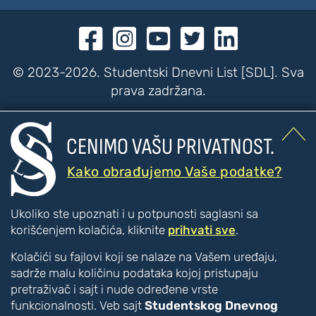





© 2023-2026. Studentski Dnevni List [SDL]. Sva
prava zadržana.


CENIMO VAŠU PRIVATNOST.
???
???
PRISTUPAČNOST
Kako obrađujemo Vaše podatke?
Poboljšanje čitljivosti
Ukoliko ste upoznati i u potpunosti saglasni sa
Veći tekst
korišćenjem kolačića, kliknite
prihvati sve
.
Manji tekst
Kolačići su fajlovi koji se nalaze na Vašem uređaju,
Veći razmak između slova
sadrže malu količinu podataka kojoj pristupaju
Manji razmak između slova
pretraživač i sajt i nude određene vrste
Disleksija [CTRL + ALT + D]
funkcionalnosti. Veb sajt
Studentskog Dnevnog