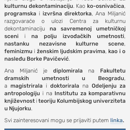
kulturnu dekontaminaciju
.
Kao
ko-osnivačica
,
studentski život
programska
i
izvršna direktorka
, Ana Miljanić
zdravlje
razgovaraće o ulozi Centra za kulturnu
it
dekontaminaciju
na savremenoj umetničkoj
sceni
kolumna
i
na polju izvođačkih umetnosti
,
nastanku nezavisne kulturne scene
,
sdl podkast
feminizmu
i
ženskim ljudskim pravima
,
kao i o
nasleđu Borke Pavičević
.
STUDENTSKI DNEVNI LIST
Ana Miljanić je
diplomirala
na
Fakultetu
o nama
dramskih umetnosti u Beogradu
,
a
magistrirala
i
doktorirala
na
Odeljenju za
impresum
antropologiju
i na
Institutu za komparativnu
kontakt
književnost
i
teoriju Kolumbijskog univerziteta
u Njujorku
.
Svi zainteresovani mogu se prijaviti putem
linka
.