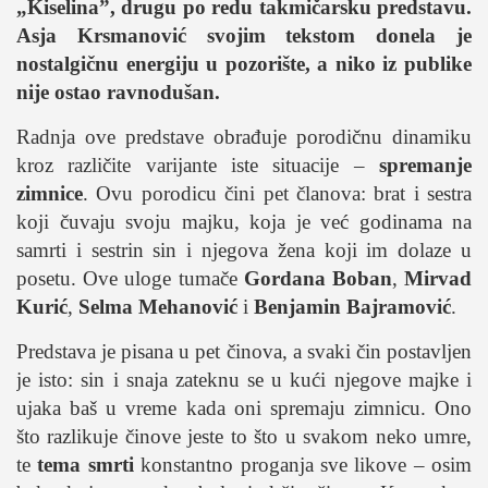
„Kiselina”, drugu po redu takmičarsku predstavu.
studentski život
Asja Krsmanović svojim tekstom donela je
nostalgičnu energiju u pozorište, a niko iz publike
zdravlje
nije ostao ravnodušan.
it
kolumna
Radnja ove predstave obrađuje porodičnu dinamiku
kroz različite varijante iste situacije –
spremanje
sdl podkast
zimnice
. Ovu porodicu čini pet članova: brat i sestra
koji čuvaju svoju majku, koja je već godinama na
STUDENTSKI DNEVNI LIST
samrti i sestrin sin i njegova žena koji im dolaze u
posetu. Ove uloge tumače
Gordana Boban
,
Mirvad
o nama
Kurić
,
Selma Mehanović
i
Benjamin Bajramović
.
impresum
Predstava je pisana u pet činova, a svaki čin postavljen
kontakt
je isto: sin i snaja zateknu se u kući njegove majke i
ujaka baš u vreme kada oni spremaju zimnicu. Ono
što razlikuje činove jeste to što u svakom neko umre,
te
tema smrti
konstantno proganja sve likove – osim