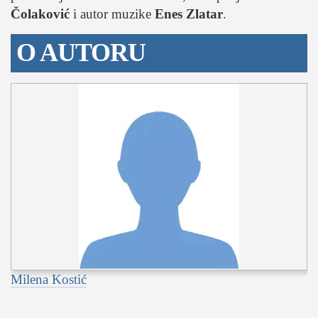
Čolaković
i autor muzike
Enes Zlatar
.
O AUTORU
Milena Kostić