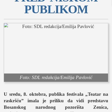
PUBLIKOM
sport
fudbal
košarka
rukomet
e-sport
ostali sportovi
zabava
muzika
putovanja
Foto: SDL redakcija/Emilija Pavlović
moda i stil
studenti
U sredu, 8. oktobra, publika festivala „Teatar na
organizacije
raskršću” imala je priliku da vidi predstavu
konkursi
Bosanskog narodnog pozorišta Zenica,
fakulteti