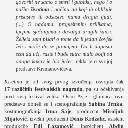
govoriti ne samo o smrti i gubitku, nego i o
našim
životima
i načinu na koji ih oblikuje
prisustvo ili odsustvo nama dragih ljudi.
(...) O nadama, propuštenim prilikama,
lijepim sjećanjima i davanju drugih šansi.
Željela sam pisati o tome da li jedan čovjek
želi i može da se promijeni. Da li dopušta
sebi da uči, raste i bude sutra malo bolji od
onoga kakav je bio jučer
, rekla je o svojoj
predstavi Krsmanovićeva.
Kiselina
je od svog prvog izvođenja osvojila čak
17 različitih festivalskih nagrada
, pa su očekivanja
pred ovaj festival velika. Osim Asje i glumaca, ovu
predstavu doneli su i scenografkinja
Sabina Trnka
,
kostimografkinja
Irma Saje
, producent
Miroljub
Mijatović
, izvršni producent
Denis Krdžalić
, asistent
produkcije
Edi Lazamović
, inspicijent
Abdin