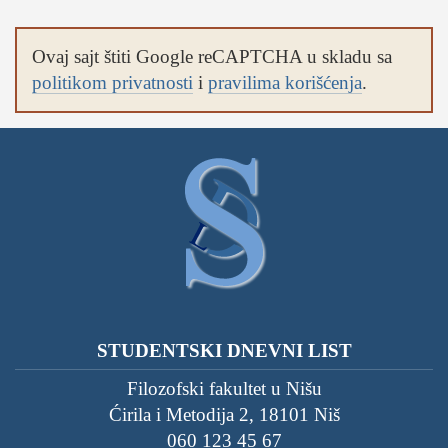
Ovaj sajt štiti Google reCAPTCHA u skladu sa
politikom privatnosti
i
pravilima korišćenja
.
STUDENTSKI DNEVNI LIST
Filozofski fakultet u Nišu
Ćirila i Metodija 2, 18101 Niš
060 123 45 67