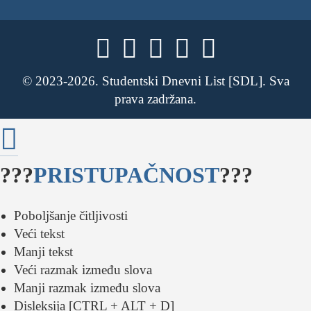





© 2023-2026. Studentski Dnevni List [SDL]. Sva
prava zadržana.

???
PRISTUPAČNOST
???
Poboljšanje čitljivosti
Veći tekst
Manji tekst
Veći razmak između slova
Manji razmak između slova
Disleksija [CTRL + ALT + D]