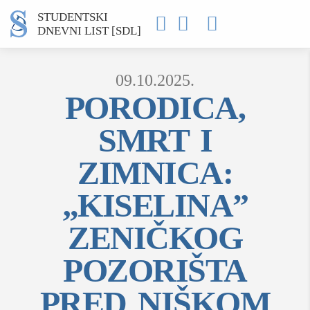
STUDENTSKI



DNEVNI LIST [SDL]
09.10.2025.
PORODICA,
Type 2 or more characters for results.
SMRT I
ZIMNICA:
MOJ SDL
„KISELINA”
prijava
ZENIČKOG
SEKCIJE
POZORIŠTA
društvo
PRED NIŠKOM
kultura