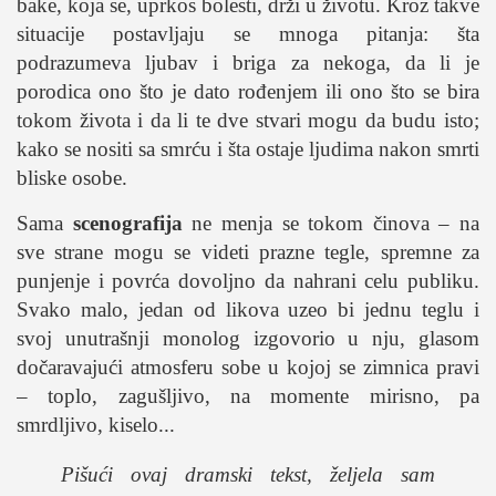
bake, koja se, uprkos bolesti, drži u životu. Kroz takve
situacije postavljaju se mnoga pitanja: šta
podrazumeva ljubav i briga za nekoga, da li je
porodica ono što je dato rođenjem ili ono što se bira
tokom života i da li te dve stvari mogu da budu isto;
kako se nositi sa smrću i šta ostaje ljudima nakon smrti
bliske osobe.
Sama
scenografija
ne menja se tokom činova – na
sve strane mogu se videti prazne tegle, spremne za
punjenje i povrća dovoljno da nahrani celu publiku.
Svako malo, jedan od likova uzeo bi jednu teglu i
svoj unutrašnji monolog izgovorio u nju, glasom
dočaravajući atmosferu sobe u kojoj se zimnica pravi
– toplo, zagušljivo, na momente mirisno, pa
smrdljivo, kiselo...
Pišući ovaj dramski tekst, željela sam