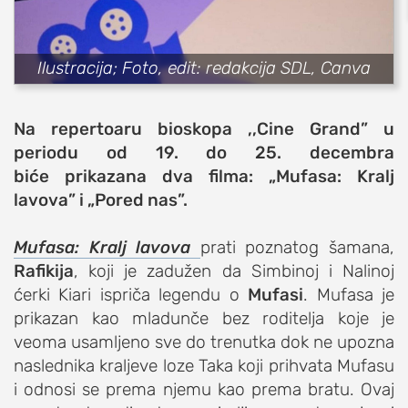
sport
fudbal
Ilustracija; Foto, edit: redakcija SDL, Canva
košarka
rukomet
Na repertoaru bioskopa ,,Cine Grand” u
e-sport
periodu od 19. do 25. decembra
ostali sportovi
biće
prikazana dva filma: „Mufasa: Kralj
lavova” i „Pored nas”.
zabava
muzika
Mufasa: Kralj lavova
prati poznatog šamana,
putovanja
Rafikija
, koji je zadužen da Simbinoj i Nalinoj
moda i stil
ćerki Kiari ispriča legendu o
Mufasi
. Mufasa je
studenti
prikazan kao mladunče bez roditelja koje je
veoma usamljeno sve do trenutka dok ne upozna
organizacije
naslednika kraljeve loze Taka koji prihvata Mufasu
konkursi
i odnosi se prema njemu kao prema bratu. Ovaj
fakulteti