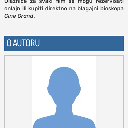
Ulaznice za svaki film se mogu rezervisati
onlajn ili kupiti direktno na blagajni bioskopa
Cine Grand
.
O AUTORU