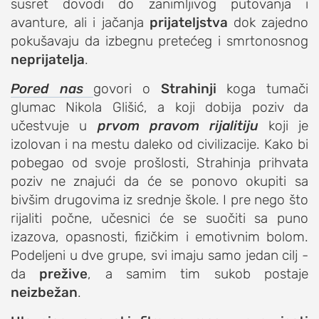
susret dovodi do zanimljivog putovanja i
studentski život
avanture, ali i jačanja
prijateljstva
dok zajedno
pokušavaju da izbegnu pretećeg i smrtonosnog
zdravlje
neprijatelja
.
it
Pored nas
kolumna
govori o
Strahinji
koga tumači
glumac Nikola Glišić, a koji dobija poziv da
sdl podkast
učestvuje u
prvom pravom rijalitiju
koji je
izolovan i na mestu daleko od civilizacije. Kako bi
STUDENTSKI DNEVNI LIST
pobegao od svoje prošlosti, Strahinja prihvata
poziv ne znajući da će se ponovo okupiti sa
o nama
bivšim drugovima iz srednje škole. I pre nego što
impresum
rijaliti počne, učesnici će se suočiti sa puno
kontakt
izazova, opasnosti, fizičkim i emotivnim bolom.
Podeljeni u dve grupe, svi imaju samo jedan cilj -
da
prežive
, a samim tim sukob postaje
neizbežan
.