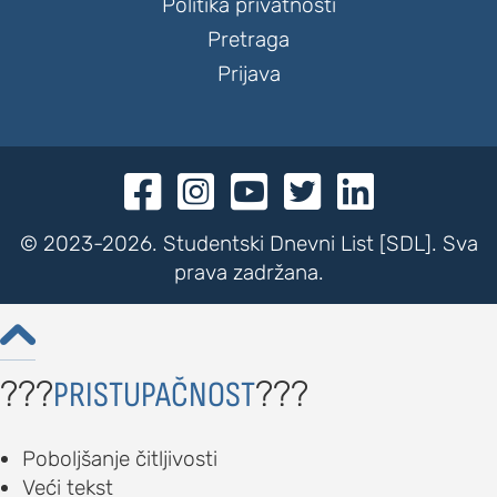
Politika privatnosti
Pretraga
Prijava





© 2023-2026. Studentski Dnevni List [SDL]. Sva
prava zadržana.

???
???
PRISTUPAČNOST
Poboljšanje čitljivosti
Veći tekst