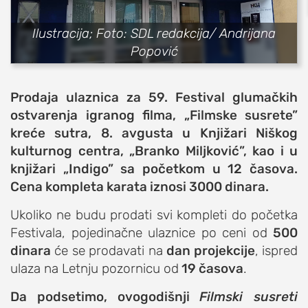
sport
Ilustracija; Foto: SDL redakcija/ Andrijana
fudbal
Popović
košarka
rukomet
Prodaja ulaznica za 59. Festival glumačkih
e-sport
ostvarenja igranog filma, „Filmske susrete”
ostali sportovi
kreće sutra, 8. avgusta u Knjižari Niškog
kulturnog centra, „Branko Miljković”, kao i u
zabava
knjižari „Indigo” sa početkom u 12 časova.
muzika
Cena kompleta karata iznosi 3000 dinara.
putovanja
Ukoliko ne budu prodati svi kompleti do početka
moda i stil
Festivala, pojedinačne ulaznice po ceni od
500
studenti
dinara
će se prodavati na
dan projekcije
, ispred
organizacije
ulaza na Letnju pozornicu od
19 časova
.
konkursi
Da podsetimo, ovogodišnji
Filmski susreti
fakulteti