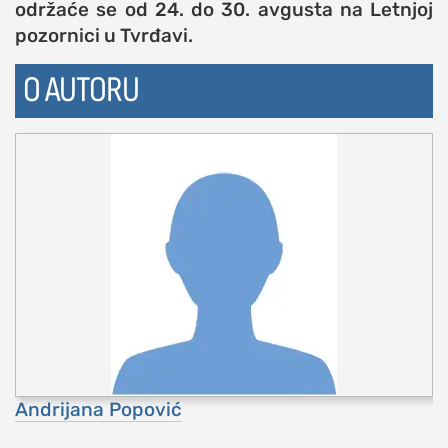
održaće se od 24. do 30. avgusta na Letnjoj
studentski život
pozornici u Tvrđavi.
zdravlje
O AUTORU
it
kolumna
sdl podkast
STUDENTSKI DNEVNI LIST
o nama
impresum
kontakt
Andrijana Popović