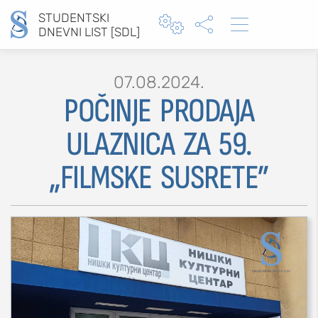
STUDENTSKI



DNEVNI LIST [SDL]
07.08.2024.
POČINJE PRODAJA
Type 2 or more characters for results.
ULAZNICA ZA 59.
„FILMSKE SUSRETE”
MOJ SDL
prijava
SEKCIJE
društvo
kultura