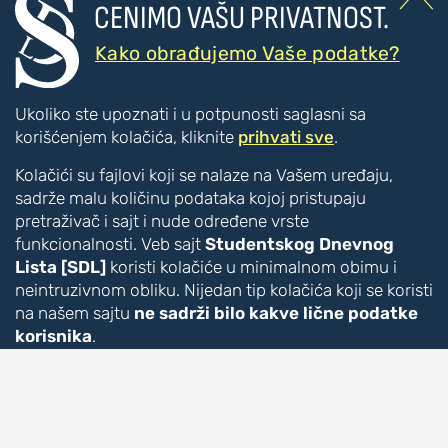

CENIMO VAŠU PRIVATNOST.
???
???
PRISTUPAČNOST
Kako obrađujemo Vaše podatke?
Poboljšanje čitljivosti
Ukoliko ste upoznati i u potpunosti saglasni sa
Veći tekst
korišćenjem kolačića, kliknite
prihvati sve
.
Manji tekst
Kolačići su fajlovi koji se nalaze na Vašem uređaju,
Veći razmak između slova
sadrže malu količinu podataka kojoj pristupaju
Manji razmak između slova
pretraživač i sajt i nude određene vrste
Disleksija [CTRL + ALT + D]
funkcionalnosti. Veb sajt
Studentskog Dnevnog
Boje i kontrast
Lista [SDL]
koristi kolačiće u minimalnom obimu i
Inverzne boje
neintruzivnom obliku. Nijedan tip kolačića koji se koristi
Monohromatski prikaz
na našem sajtu
ne sadrži bilo kakve lične podatke
korisnika
.
Vizuelna pomagala
Akcentovani linkovi [CTRL + ALT + U]
Ukoliko ste saglasni sa korišćenjem ove tehnologije u
Veliki pokazivač [CTRL + ALT + C]
potpunosti, kliknite na
Prihvati sve
. Pristupanje ovom
Vodič za čitanje [CTRL + ALT + R]
sajtu podrazumeva da po automatizmu pristajete na
Čitač [CTRL + ALT + V]
korišćenje
neophodnih kolačića
.