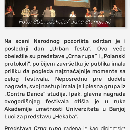
sport
fudbal
Foto: SDL redakcija/ Jana Stanojević
košarka
rukomet
Na sceni Narodnog pozorišta održan je i
e-sport
poslednji dan „Urban festa”. Ovo veče
ostali sportovi
obeležile su predstave „Crna rupa” i „Polanski
protokoli”, po čijem završetku je publika imala
zabava
priliku da pogleda najznačajnije momente sa
muzika
celog festivala. Neposredno pre dodele
putovanja
nagrada, svoj nastup imala je i plesna grupa iz
moda i stil
„Contra Dance” studija. Ipak, glavna nagrada
studenti
ovogodišnjeg festivala otišla je u ruke
Akademije umetnosti Univerziteta u Banjoj
organizacije
Luci za predstavu „Hekaba”.
konkursi
Predstava
Crna rupa
rađena je kao diplomska
fakulteti