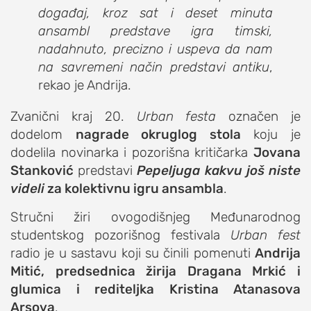
događaj, kroz sat i deset minuta
ansambl predstave igra timski,
nadahnuto, precizno i uspeva da nam
na savremeni način predstavi antiku
,
rekao je Andrija.
Zvanični kraj 20.
Urban festa
označen je
dodelom
nagrade okruglog stola
koju je
dodelila novinarka i pozorišna kritičarka
Jovana
Stanković
predstavi
Pepeljuga kakvu još niste
videli
za kolektivnu igru ansambla
.
Stručni žiri ovogodišnjeg Međunarodnog
studentskog pozorišnog festivala
Urban fest
radio je u sastavu koji su činili pomenuti
Andrija
Mitić, predsednica žirija Dragana Mrkić i
glumica i rediteljka Kristina Atanasova
Arsova
.