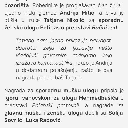
pozorišta
. Pobednike je proglašavao član žirija i
ujedno niški glumac
Andrija Mitić
, a prva je
otišla u ruke
Tatjane Nikolić
za
sporednu
žensku ulogu Petipas u predstavi
Ru
čni rad
.
Tatjana nam jasno prikazuje naivnost,
dobrotu, želju za ljubavlju vešto
vladajući govornim radnjama koja
izražava komičnost lika
, rekao je Andrija
u dodatnom pojašnjenju zašto je ova
nagrada pripala baš Tatjani.
Nagrada za
sporednu mušku ulogu
pripala je
Igoru Ivanovskom za ulogu Mehmedbašića
u
predstavi
Polanski protokoli,
a nagrade za
glavnu mušku
i
žensku ulogu
dobili su
Sofija
Sovrlić
i
Luka Radović
.