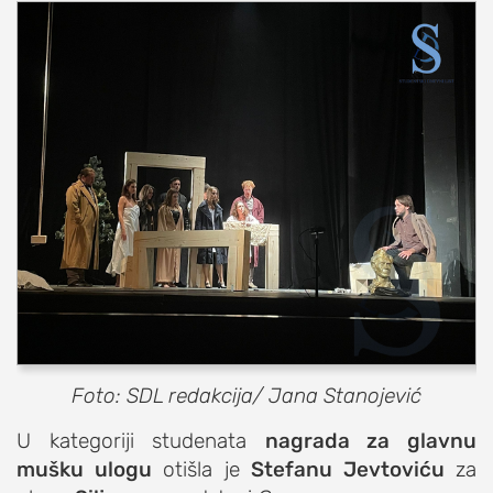
Foto: SDL redakcija/ Jana Stanojević
U kategoriji studenata
nagrada za glavnu
mušku ulogu
otišla je
Stefanu Jevtoviću
za