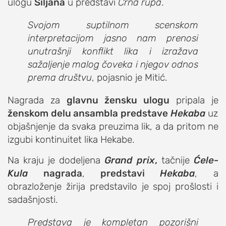
ulogu
Siljana
u predstavi
Crna rupa
.
Svojom suptilnom scenskom
interpretacijom jasno nam prenosi
unutrašnji konflikt lika i izražava
sažaljenje malog čoveka i njegov odnos
prema društvu
, pojasnio je Mitić.
Nagrada za
glavnu žensku ulogu
pripala je
ženskom delu ansambla predstave
Hekaba
uz
objašnjenje da svaka preuzima lik, a da pritom ne
izgubi kontinuitet lika Hekabe.
Na kraju je dodeljena
Grand prix
,
tačnije
Ćele-
Kula
nagrada
,
predstavi
Hekaba
, a
obrazloženje žirija predstavilo je spoj prošlosti i
sadašnjosti.
Predstava je kompletan pozorišni