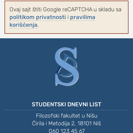
Ovaj sajt štiti Google reCAPTCHA u skladu sa
politikom privatnosti
i
pravilima
korišćenja
.
STUDENTSKI DNEVNI LIST
Filozofski fakultet u Nišu
Ćirila i Metodija 2, 18101 Niš
060 123 45 67