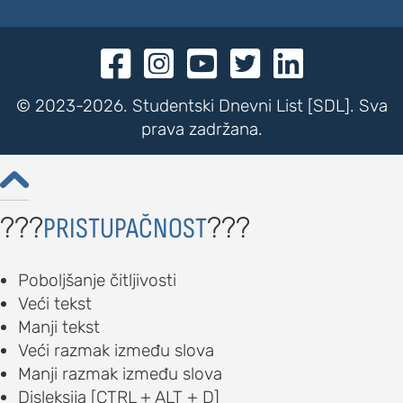





© 2023-2026. Studentski Dnevni List [SDL]. Sva
prava zadržana.

???
???
PRISTUPAČNOST
Poboljšanje čitljivosti
Veći tekst
Manji tekst
Veći razmak između slova
Manji razmak između slova
Disleksija [CTRL + ALT + D]