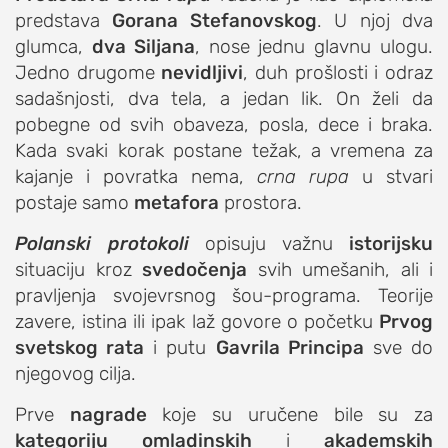
predstava
Gorana Stefanovskog
. U njoj dva
studentski život
glumca,
dva Siljana
, nose jednu glavnu ulogu.
zdravlje
Jedno drugome
nevidljivi
, duh prošlosti i odraz
it
sadašnjosti, dva tela, a jedan lik. On želi da
pobegne od svih obaveza, posla, dece i braka.
kolumna
Kada svaki korak postane težak, a vremena za
sdl podkast
kajanje i povratka nema,
crna rupa
u stvari
postaje samo
metafora
prostora.
STUDENTSKI DNEVNI LIST
Polanski protokoli
opisuju važnu
istorijsku
o nama
situaciju kroz
svedočenja
svih umešanih, ali i
pravljenja svojevrsnog šou-programa. Teorije
impresum
zavere, istina ili ipak laž govore o početku
Prvog
kontakt
svetskog rata
i putu
Gavrila Principa
sve do
njegovog cilja.
Prve
nagrade
koje su uručene bile su za
kategoriju omladinskih
i
akademskih