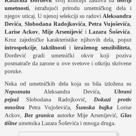
Katarina Đorđević
svoj koncept zasniva na
teoriji
umetnosti
, istražujući prirodu umetničkog dela i
njegov uticaj. U njenoj selekciji su radovi
Aleksandra
Devića
,
Slobodana Radojkovića
,
Petra Vujoševića
,
Larise Ackov
,
Mije Arsenijević
i
Lazara Šoševića
.
Kroz zajedničke karakteristike njihovih dela, poput
introspekcije
,
taktilnosti
i
izraženog senzibiliteta
,
Đorđević gradi umetnički okvir koji poziva
posmatrače da zarone u ove svetove i otkriju skrivene
poruke.
Neka od umetničkih dela koja su bila izložena su
Nepoznata
Aleksandra Devića,
Ubrani
pejzaž
Slobodana Radojković,
Dokazi protiv
mnoštva
Petra Vujoševića,
Šumska bajka
Lorise
Ackov,
Bez granica
autorke Mije Arsenijević,
Glas
tišine
umetnika Lazara Šoševića i mnoga druga.