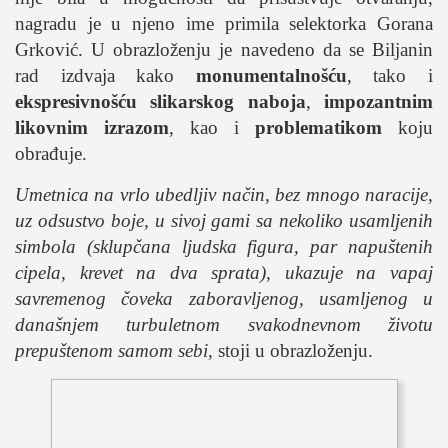
nagradu je u njeno ime primila selektorka Gorana
Grković. U obrazloženju je navedeno da se Biljanin
rad izdvaja kako
monumentalnošću
, tako i
ekspresivnošću
slikarskog
naboja
,
impozantnim
likovnim izrazom
, kao i
problematikom
koju
obrađuje.
Umetnica na vrlo ubedljiv način, bez mnogo naracije,
uz odsustvo boje, u sivoj gami sa nekoliko usamljenih
simbola (sklupčana ljudska figura, par napuštenih
cipela, krevet na dva sprata), ukazuje na vapaj
savremenog čoveka zaboravljenog, usamljenog u
današnjem turbuletnom svakodnevnom životu
prepuštenom samom sebi
, stoji u obrazloženju.