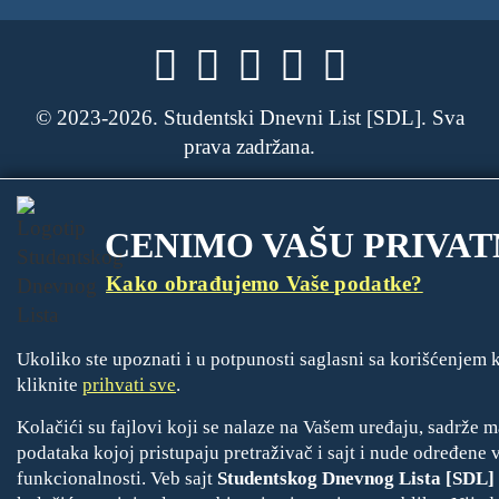





© 2023-2026. Studentski Dnevni List [SDL]. Sva
prava zadržana.

CENIMO VAŠU PRIVAT
Kako obrađujemo Vaše podatke?
Ukoliko ste upoznati i u potpunosti saglasni sa korišćenjem 
kliknite
prihvati sve
.
Kolačići su fajlovi koji se nalaze na Vašem uređaju, sadrže m
podataka kojoj pristupaju pretraživač i sajt i nude određene 
funkcionalnosti. Veb sajt
Studentskog Dnevnog Lista [SDL]