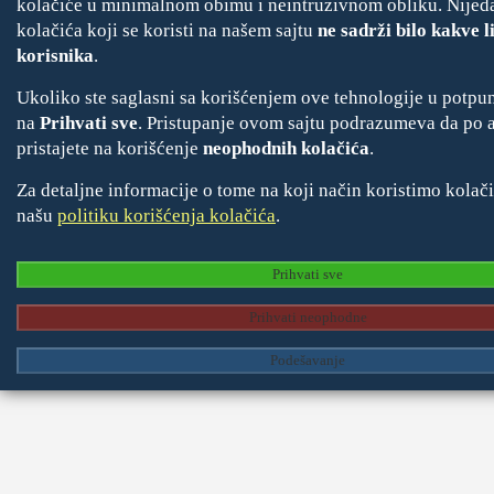
kolačiće u minimalnom obimu i neintruzivnom obliku. Nijeda
kolačića koji se koristi na našem sajtu
ne sadrži bilo kakve 
korisnika
.
Ukoliko ste saglasni sa korišćenjem ove tehnologije u potpuno
na
Prihvati sve
. Pristupanje ovom sajtu podrazumeva da po
pristajete na korišćenje
neophodnih kolačića
.
Za detaljne informacije o tome na koji način koristimo kolači
našu
politiku korišćenja kolačića
.
Prihvati sve
Prihvati neophodne
Podešavanje