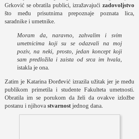
Grković se obratila publici, izražavajući
zadovoljstvo
što među prisutnima prepoznaje poznata lica,
saradnike i umetnike.
Moram da, naravno, zahvalim i svim
umetnicima koji su se odazvali na moj
poziv, na neki, prosto, jedan koncept koji
sam predložila i zaista od srca im hvala
,
istakla je ona.
Zatim je Katarina Đorđević izrazila užitak jer je među
publikom primetila i studente Fakulteta umetnosti.
Obratila im se porukom da želi da ovakve izložbe
postanu i njihova
stvarnost
jednog dana.