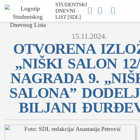
STUDENTSKI



DNEVNI
LIST [SDL]
15.11.2024.
OTVORENA IZLO
„NIŠKI SALON 12/
MOJ SDL
NAGRADA 9. „NI
prijava
SALONA” DODEL
BILJANI ĐURĐE
SEKCIJE
društvo
kultura