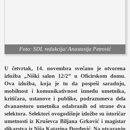
sport
fudbal
košarka
rukomet
e-sport
ostali sportovi
Foto: SDL redakcija/ Anastasija Petrović
zabava
muzika
U četvrtak, 14. novembra svečano je otvorena
putovanja
izložba „Niški salon 12/2” u Oficirskom domu.
Ova izložba, koja je tu da pospeši saradnju,
moda i stil
mobilnost i komunikativnost između umetnika,
studenti
kritičara, ustanove i publike, podrazumeva dela
organizacije
dvanaestoro umetnika odabranih od strane dva
konkursi
selektora. Selektori ovogodišnje izložbe su istoričar
umetnosti iz Kruševca Biljana Grković i magistar
fakulteti
slikarstva iz Niša Katarina Đorđević. Na otvaranju