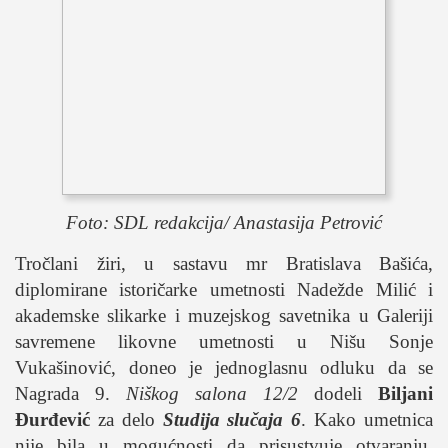
Foto: SDL redakcija/ Anastasija Petrović
Tročlani žiri, u sastavu mr Bratislava Bašića,
diplomirane istoričarke umetnosti Nadežde Milić i
akademske slikarke i muzejskog savetnika u Galeriji
savremene likovne umetnosti u Nišu Sonje
Vukašinović, doneo je jednoglasnu odluku da se
Nagrada 9.
Niškog salona 12/2
dodeli
Biljani
Đurđević
za delo
Studija slučaja 6
. Kako umetnica
nije bila u mogućnosti da prisustvuje otvaranju,