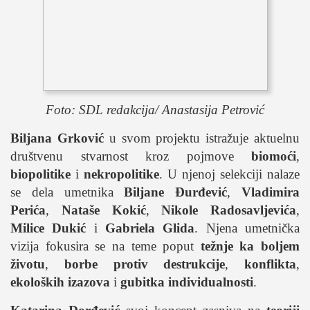
Foto: SDL redakcija/ Anastasija Petrović
Biljana Grković
u svom projektu istražuje aktuelnu
društvenu stvarnost kroz pojmove
biomoći
,
biopolitike
i
nekropolitike
. U njenoj selekciji nalaze
se dela umetnika
Biljane Đurđević
,
Vladimira
Perića
,
Nataše Kokić
,
Nikole Radosavljevića
,
Milice Dukić
i
Gabriela Glida
. Njena umetnička
vizija fokusira se na teme poput
težnje ka boljem
životu
,
borbe protiv destrukcije
,
konflikta
,
ekoloških izazova
i
gubitka individualnosti
.