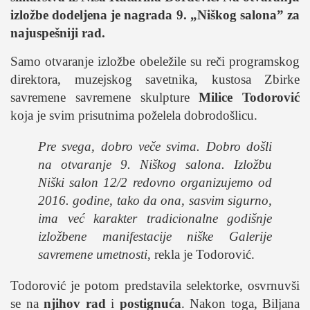
studentski život
izložbe dodeljena je nagrada 9.
„Niškog salona”
za
zdravlje
najuspešniji rad.
it
Samo otvaranje izložbe obeležile su reči programskog
kolumna
direktora, muzejskog savetnika, kustosa Zbirke
sdl podkast
savremene savremene skulpture
Milice Todorović
koja je svim prisutnima poželela dobrodošlicu.
STUDENTSKI DNEVNI LIST
Pre svega, dobro veče svima. Dobro došli
na otvaranje 9. Niškog salona. Izložbu
o nama
Niški salon 12/2 redovno organizujemo od
impresum
2016. godine, tako da ona, sasvim sigurno,
kontakt
ima već karakter tradicionalne godišnje
izložbene manifestacije niške Galerije
savremene umetnosti
, rekla je Todorović.
Todorović je potom predstavila selektorke, osvrnuvši
se na
njihov rad
i
postignuća
. Nakon toga, Biljana