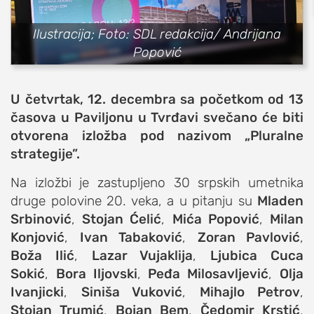
sport
fudbal
Ilustracija; Foto: SDL redakcija/ Andrijana
košarka
Popović
rukomet
e-sport
U četvrtak, 12. decembra sa početkom od 13
ostali sportovi
časova u Paviljonu u Tvrđavi svečano će biti
otvorena izložba pod nazivom „Pluralne
zabava
strategije”.
muzika
putovanja
Na izložbi je zastupljeno 30 srpskih umetnika
druge polovine 20. veka, a u pitanju su
Mladen
moda i stil
Srbinović
,
Stojan Ćelić
,
Mića Popović
,
Milan
studenti
Konjović
,
Ivan Tabaković
,
Zoran Pavlović
,
organizacije
Boža Ilić
,
Lazar Vujaklija
,
Ljubica Cuca
konkursi
Sokić
,
Bora Iljovski
,
Peđa Milosavljević
,
Olja
Ivanjicki
,
Siniša Vuković
,
Mihajlo Petrov
,
fakulteti
Stojan Trumić
,
Bojan Bem
,
Čedomir Krstić
,