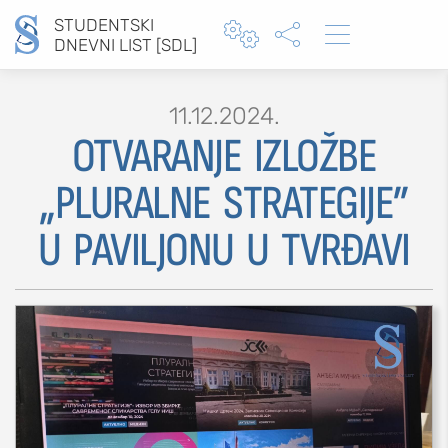
STUDENTSKI



DNEVNI LIST [SDL]
11.12.2024.
OTVARANJE IZLOŽBE
„PLURALNE STRATEGIJE”
MOJ SDL
U PAVILJONU U TVRĐAVI
prijava
SEKCIJE
društvo
kultura