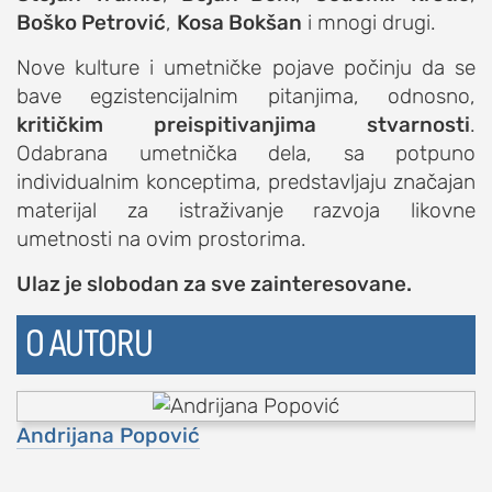
studentski život
Boško Petrović
,
Kosa Bokšan
i mnogi drugi.
zdravlje
Nove kulture i umetničke pojave počinju da se
it
bave egzistencijalnim pitanjima, odnosno,
kolumna
kritičkim preispitivanjima stvarnosti
.
sdl podkast
Odabrana umetnička dela, sa potpuno
individualnim konceptima, predstavljaju značajan
materijal za istraživanje razvoja likovne
STUDENTSKI DNEVNI LIST
umetnosti na ovim prostorima.
o nama
Ulaz je slobodan za sve zainteresovane.
impresum
O AUTORU
kontakt
Andrijana Popović