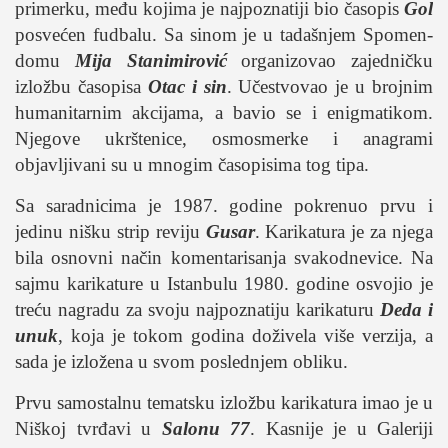
primerku, među kojima je najpoznatiji bio časopis
Gol
posvećen fudbalu. Sa sinom je u tadašnjem Spomen-
domu
Mija Stanimirović
organizovao zajedničku
izložbu časopisa
Otac i sin
. Učestvovao je u brojnim
humanitarnim akcijama, a bavio se i enigmatikom.
Njegove ukrštenice, osmosmerke i anagrami
objavljivani su u mnogim časopisima tog tipa.
Sa saradnicima je 1987. godine pokrenuo prvu i
jedinu nišku strip reviju
Gusar
. Karikatura je za njega
bila osnovni način komentarisanja svakodnevice. Na
sajmu karikature u Istanbulu 1980. godine osvojio je
treću nagradu za svoju najpoznatiju karikaturu
Deda i
unuk
, koja je tokom godina doživela više verzija, a
sada je izložena u svom poslednjem obliku.
Prvu samostalnu tematsku izložbu karikatura imao je u
Niškoj tvrđavi u
Salonu 77
. Kasnije je u Galeriji