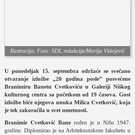
sport
fudbal
košarka
rukomet
e-sport
ostali sportovi
Ilustracija; Foto: SDL redakcija/Marija Vidojević
zabava
muzika
U ponedeljak 15. septembra održaće se svečano
putovanja
otvaranje izložbe „20 godina posle” posvećene
Branimiru Banetu Cvetkoviću u Galeriji Niškog
moda i stil
kulturnog centra sa početkom od 19 časova. Gost
studenti
izložbe biće njegova unuka Milica Cvetković, koja
organizacije
je tek zakoračila u svet umetnosti.
konkursi
Branimir Cvetković Bane
rođen je u Nišu 1947.
fakulteti
godine. Diplomirao je na Arhitektonskom fakultetu u