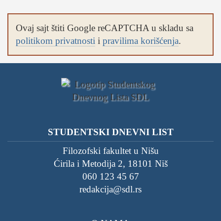
Ovaj sajt štiti Google reCAPTCHA u skladu sa
politikom privatnosti
i
pravilima korišćenja
.
STUDENTSKI DNEVNI LIST
Filozofski fakultet u Nišu
Ćirila i Metodija 2, 18101 Niš
060 123 45 67
redakcija@sdl.rs