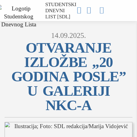
STUDENTSKI



DNEVNI
LIST [SDL]
14.09.2025.
OTVARANJE
IZLOŽBE „20
MOJ SDL
GODINA POSLE”
prijava
U GALERIJI
NKC-A
SEKCIJE
društvo
kultura