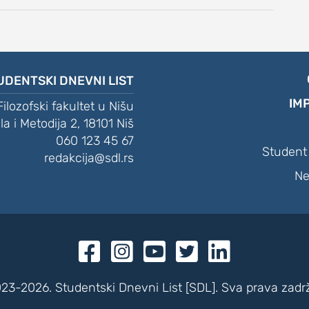
UDENTSKI DNEVNI LIST
IM
Filozofski fakultet u Nišu
ila i Metodija 2, 18101 Niš
060 123 45 67
Student 
redakcija@sdl.rs
Ne





23-2026. Studentski Dnevni List [SDL]. Sva prava zadr