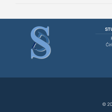
ST
Ćir
© 20