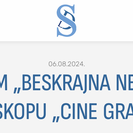
06.08.2024.
M „BESKRAJNA N
2 or more characters for results.
SKOPU „CINE GR