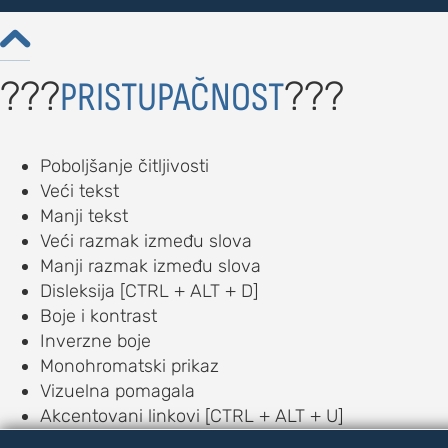

???
???
PRISTUPAČNOST
Poboljšanje čitljivosti
Veći tekst
Manji tekst
Veći razmak između slova
Manji razmak između slova
Disleksija [CTRL + ALT + D]
Boje i kontrast
Inverzne boje
Monohromatski prikaz
Vizuelna pomagala
Akcentovani linkovi [CTRL + ALT + U]
Veliki pokazivač [CTRL + ALT + C]