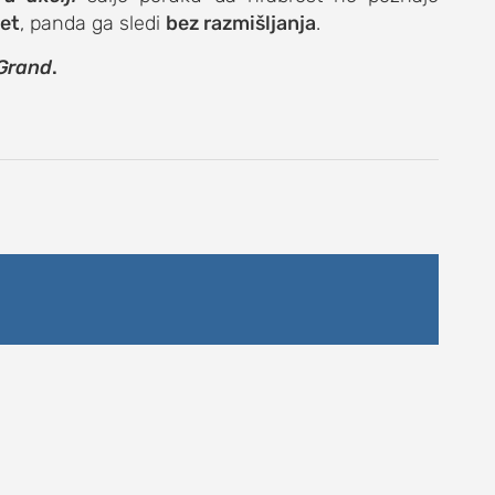
et
, panda ga sledi
bez razmišljanja
.
Grand
.
DNEVNI LIST