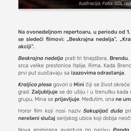
zabava
Ilustracija; Foto: SDL r
muzika
putovanja
Na ovonedeljnom repertoaru, u periodu od 1.
se sledeći filmovi: „Beskrajna nedelja”, „Kr
moda i stil
akciji”.
studenti
Beskrajna nedelja
prati tri tinejdžera,
Brendu
,
srca velike prestonice Italije, Rima. Kada Bre
organizacij
prvi put suočavaju sa
izazovima odrastanja
.
konkursi
Kraljica plesa
govori o
Mini
čiji se život okreć
fakulteti
grad.
Zaljubljuje
se do ušiju i u trenutku kada
grupu, Mina se
prijavljuje
. Međutim, ona
ne ume
studentski 
Horor film koji nosi naziv
Sakupljač duša
pr
zdravlje
nerešeni slučaj
serijskog ubice koji dobija neoč
Nova animirana avantura po nazivu
it
Panda 