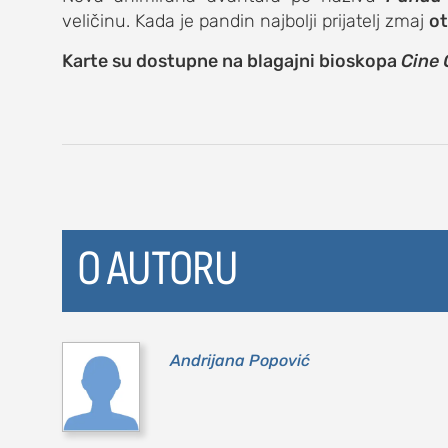
veličinu. Kada je pandin najbolji prijatelj zmaj
ot
kolumna
Karte su dostupne na blagajni bioskopa
Cine 
sdl podkast
STUDENTSKI 
o nama
O AUTORU
impresum
kontakt
Andrijana Popović