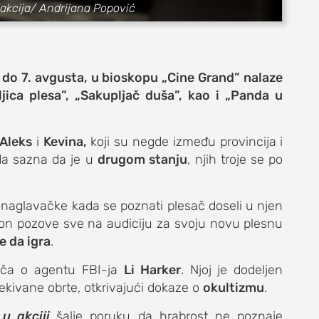
edakcija/ Andrijana Popović
 do 7. avgusta, u bioskopu „Cine Grand” nalaze
aljica plesa”, „Sakupljač duša”, kao i „Panda u
Aleks
i
Kevina,
koji su negde između provincija i
nda sazna da je u
e
drugom stanju
, njih troje se po
e naglavačke kada se poznati plesač doseli u njen
 on pozove sve na audiciju za svoju novu plesnu
 da igra
.
život
iča o agentu FBI-ja
Li Harker
. Njoj je dodeljen
ekivane obrte, otkrivajući dokaze o
okultizmu
.
u akciji
šalje poruku da hrabrost ne poznaje