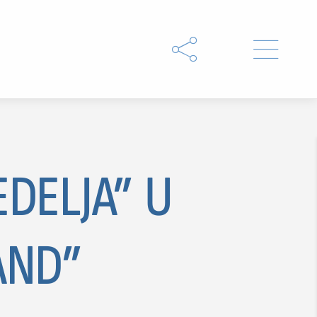


EDELJA” U
AND”