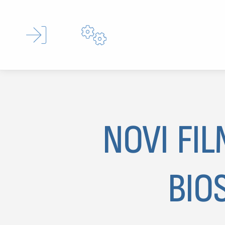


NOVI FIL
Type 
BIO
MOJ SDL
prijava