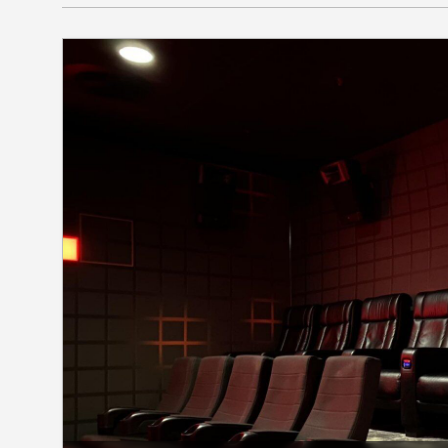
SEKCIJE
društvo
kultura
sport
fudbal
košarka
rukomet
e-sport
ostali sport