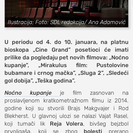
sport
fudbal
Ilustracija; Foto: SDL redakcija/ Ana Adamović
košarka
rukomet
U periodu od 4. do 10. januara, na platnu
e-sport
bioskopa „Cine Grand” posetioci će imati
ostali sportovi
prilike da pogledaju pet novih filmova: „Noćno
kupanje”, „Mirakulus film: Pustolovine
zabava
bubamare i crnog mačka”, „Sluga 2”,
„Sledeći
muzika
gol dobija”,
„Teška godina”.
putovanja
Noćno kupanje
je film zasnovan na
moda i stil
proslavljenom kratkometražnom filmu iz 2014.
studenti
godine koji su stvorili Brajs Makgvajer i Rod
organizacije
Blekherst. U glavnoj ulozi se nalazi Vajat Rasel,
konkursi
koji tumači lik
Reja Volera
, bivšeg bejzbol
prvoligaša, koji se zbog
bolesti
prerano
fakulteti