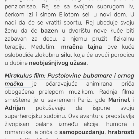
penzionisao. Rej se sa svojom suprugom Iv,
studentski život
ćerkom Izi i sinom Eliotom seli u novi dom. U
zdravlje
nadi da će se vratiti sportu, Rej ubeđuje svoju
it
ženu da će
bazen
u dvorištu nove kuće biti
zabavan za decu, a njemu pružiti fizikalnu
kolumna
terapiju. Međutim,
mračna tajna
ove kuće
sdl podkast
oslobodiće zlokobnu
silu
, koja će uvući porodicu
u dubine
neobjašnjivog užasa
.
STUDENTSKI DNEVNI LIST
Mirakulus film: Pustolovine bubamare i crnog
o nama
mačka
je očaravajuća animirana priča
obogaćena prelepom muzikom. Radnja filma
impresum
smeštena je u savremeni Pariz, gde
Marinet
i
kontakt
Adrijan
pokušavaju da ispune svoju
superherojsku sudbinu. Ova avantura predstavlja
živopisan balans između akcije, humora i
romantike, a priča o
samopouzdanju
,
hrabrosti