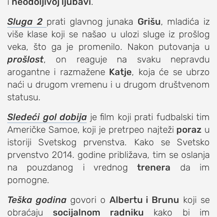
i
neodoljivoj ljubavi
.
Sluga 2
prati glavnog junaka
Grišu
, mladića iz
više klase koji se našao u ulozi sluge iz prošlog
veka, što ga je promenilo. Nakon putovanja u
prošlost
, on reaguje na svaku nepravdu
arogantne i razmažene
Katje
, koja će se ubrzo
naći u drugom vremenu i u drugom društvenom
statusu.
Sledeći gol dobija
je film koji prati fudbalski tim
Američke Samoe, koji je pretrpeo najteži
poraz
u
istoriji Svetskog prvenstva. Kako se Svetsko
prvenstvo 2014. godine približava, tim se oslanja
na pouzdanog i vrednog
trenera
da im
pomogne.
Teška godina
govori o
Albertu i Brunu
koji se
obraćaju
socijalnom radniku
kako bi im