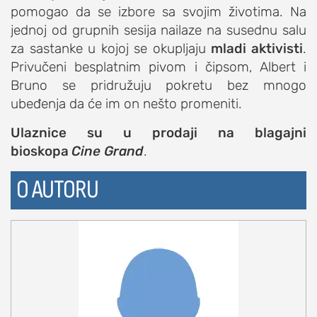
pomogao da se izbore sa svojim životima. Na
jednoj od grupnih sesija nailaze na susednu salu
za sastanke u kojoj se okupljaju
mladi aktivisti
.
Privučeni besplatnim pivom i čipsom, Albert i
Bruno se pridružuju pokretu bez mnogo
ubeđenja da će im on nešto promeniti.
Ulaznice su u prodaji na blagajni
bioskopa
Cine Grand
.
O AUTORU