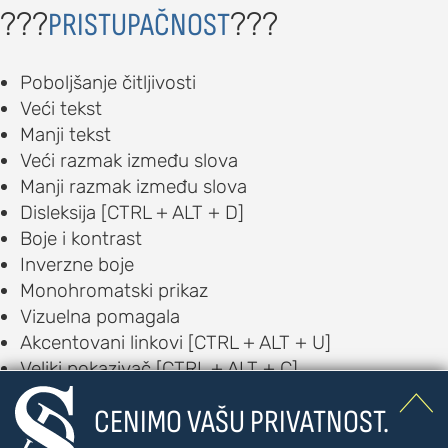
???
???
PRISTUPAČNOST
Poboljšanje čitljivosti
Veći tekst
Manji tekst
Veći razmak između slova
Manji razmak između slova
Disleksija [CTRL + ALT + D]
Boje i kontrast
Inverzne boje
Monohromatski prikaz
Vizuelna pomagala
Akcentovani linkovi [CTRL + ALT + U]
Veliki pokazivač [CTRL + ALT + C]
Vodič za čitanje [CTRL + ALT + R]

CENIMO VAŠU PRIVATNOST.
Čitač [CTRL + ALT + V]
Auditorna pomagala