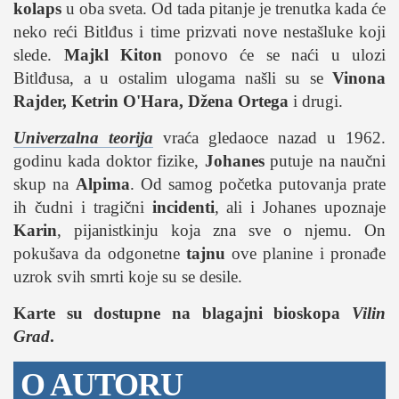
kolaps
u oba sveta. Od tada pitanje je trenutka kada će
neko reći Bitlđus i time prizvati nove nestašluke koji
slede.
Majkl Kiton
ponovo će se naći u ulozi
Bitlđusa, a u ostalim ulogama našli su se
Vinona
Rajder, Ketrin O'Hara, Džena Ortega
i drugi.
Univerzalna teorija
vraća gledaoce nazad u 1962.
godinu kada doktor fizike,
Johanes
putuje na naučni
skup na
Alpima
. Od samog početka putovanja prate
ih čudni i tragični
incidenti
, ali i Johanes upoznaje
Karin
, pijanistkinju koja zna sve o njemu. On
pokušava da odgonetne
tajnu
ove planine i pronađe
uzrok svih smrti koje su se desile.
Karte su dostupne na blagajni bioskopa
Vilin
Grad
.
O AUTORU