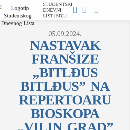
STUDENTSKI



DNEVNI
LIST [SDL]
05.09.2024.
NASTAVAK
FRANŠIZE
MOJ SDL
„BITLĐUS
prijava
BITLĐUS” NA
REPERTOARU
SEKCIJE
BIOSKOPA
društvo
kultura
„VILIN GRAD”