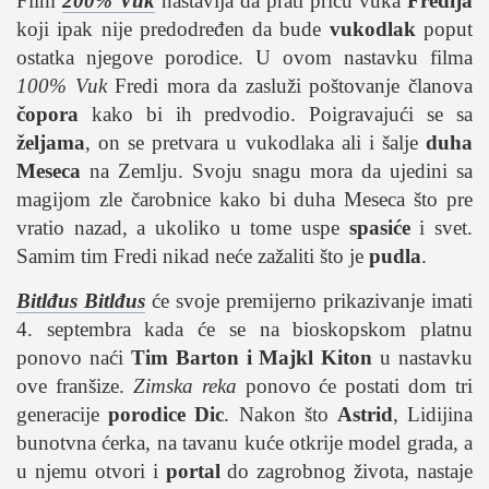
Film
200% Vuk
nastavlja da prati priču vuka
Fredija
studentski život
koji ipak nije predodređen da bude
vukodlak
poput
zdravlje
ostatka njegove porodice. U ovom nastavku filma
it
100% Vuk
Fredi mora da zasluži poštovanje članova
kolumna
čopora
kako bi ih predvodio. Poigravajući se sa
željama
sdl podkast
, on se pretvara u vukodlaka ali i šalje
duha
Meseca
na Zemlju. Svoju snagu mora da ujedini sa
magijom zle čarobnice kako bi duha Meseca što pre
STUDENTSKI DNEVNI LIST
vratio nazad, a ukoliko u tome uspe
spasiće
i svet.
Samim tim Fredi nikad neće zažaliti što je
pudla
.
o nama
impresum
Bitlđus Bitlđus
će svoje premijerno prikazivanje imati
4. septembra kada će se na bioskopskom platnu
kontakt
ponovo naći
Tim Barton i Majkl Kiton
u nastavku
ove franšize.
Zimska reka
ponovo će postati dom tri
generacije
porodice Dic
. Nakon što
Astrid
, Lidijina
bunotvna ćerka, na tavanu kuće otkrije model grada, a
u njemu otvori i
portal
do zagrobnog života, nastaje