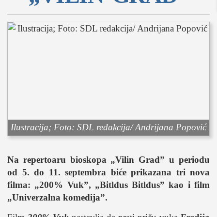
sport
fudbal
košarka
rukomet
e-sport
ostali sportovi
zabava
muzika
putovanja
Ilustracija; Foto: SDL redakcija/ Andrijana Popović
moda i stil
studenti
Na repertoaru bioskopa „Vilin Grad
”
u periodu
organizacije
od 5. do 11. septembra biće prikazana tri nova
filma:
„
200% Vuk
”
,
„
Bitlđus Bitlđus
”
kao i film
konkursi
„
Univerzalna komedija
”
.
fakulteti