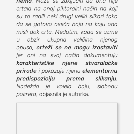
nema
. Može se zaključiti da ona nije
crtala na onaj piktoralni način na koji
su to radili neki drugi veliki slikari tako
da se gotovo oseća boja na koju ona
misli dok crta. Međutim, kada se uzme
u obzir ukupna veličina njenog
opusa,
crteži se ne mogu izostaviti
jer oni na svoj način dokumentuju
karakteristike njene stvaralačke
prirode
i pokazuje njenu
elementarnu
predispoziciju prema slikanju
.
Nadežda je volela boju, slobodu
pokreta
, objasnila je autorka.