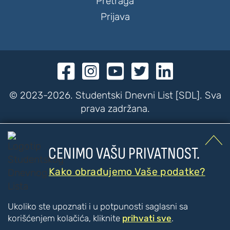
Pretraga
Prijava





© 2023-2026. Studentski Dnevni List [SDL]. Sva
prava zadržana.


CENIMO VAŠU PRIVATNOST.
???
???
PRISTUPAČNOST
Kako obrađujemo Vaše podatke?
Poboljšanje čitljivosti
Ukoliko ste upoznati i u potpunosti saglasni sa
Veći tekst
korišćenjem kolačića, kliknite
prihvati sve
.
Manji tekst