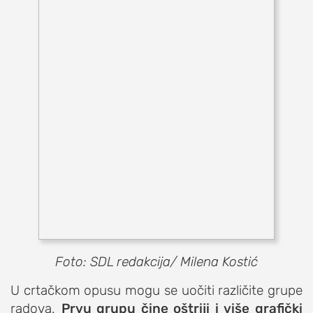
Foto: SDL redakcija/ Milena Kostić
U crtačkom opusu mogu se uočiti različite grupe
radova.
Prvu grupu čine oštriji i više grafički