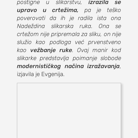
postigne u slikarstvu,
izrazila se
upravo u crtežima,
pa je teško
poverovati da ih je radila ista ona
Nadeždina slikarska ruka. Ona se
crtežom nije pripremala za sliku, on nije
služio kao podloga već prvenstveno
kao
vežbanje ruke
. Ovaj manir kod
slikarke predstavlja poimanje slobode
modernističkog načina izražavanja
,
izjavila je Evgenija.