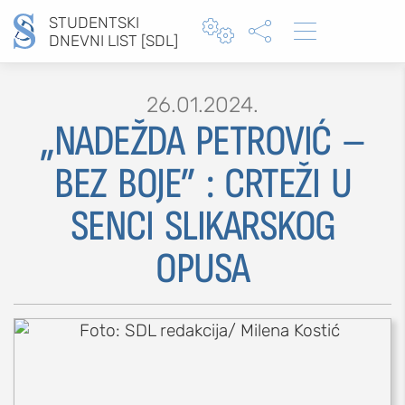
STUDENTSKI



DNEVNI LIST [SDL]
26.01.2024.
„NADEŽDA PETROVIĆ –
BEZ BOJE” : CRTEŽI U
MOJ SDL
SENCI SLIKARSKOG
prijava
OPUSA
SEKCIJE
društvo
kultura