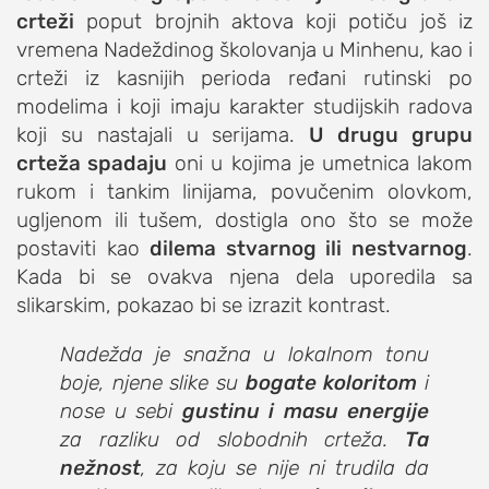
crteži
poput brojnih aktova koji potiču još iz
vremena Nadeždinog školovanja u Minhenu, kao i
crteži iz kasnijih perioda ređani rutinski po
modelima i koji imaju karakter studijskih radova
koji su nastajali u serijama.
U drugu grupu
crteža spadaju
oni u kojima je umetnica lakom
rukom i tankim linijama, povučenim olovkom,
ugljenom ili tušem, dostigla ono što se može
postaviti kao
dilema stvarnog ili nestvarnog
.
Kada bi se ovakva njena dela uporedila sa
slikarskim, pokazao bi se izrazit kontrast.
Nadežda je snažna u lokalnom tonu
boje, njene slike su
bogate koloritom
i
nose u sebi
gustinu i masu energije
za razliku od slobodnih crteža.
Ta
nežnost
, za koju se nije ni trudila da