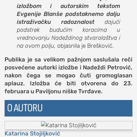
izložbom i autorskim tekstom
Evgenije Blanše podstaknemo dalju
istraživačku radoznalost
dajući
podstrek budućim koracima u
vrednovanju Nadeždinog stvaralaštva i
na ovom polju,
objasnila je Brešković.
Publika je sa velikom pažnjom saslušala reči
posvećene autorki izložbe i Nadeždi Petrović,
nakon čega se mogao čuti gromoglasan
aplauz. Izložba će biti otvorena do 23.
februara u Paviljonu niške Tvrđave.
O AUTORU
Katarina Stojiljković