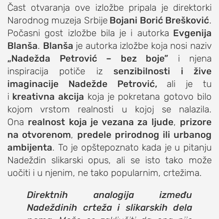
studentski život
Čast otvaranja ove izložbe pripala je direktorki
zdravlje
Narodnog muzeja Srbije
Bojani Borić Brešković
.
it
Počasni gost izložbe bila je i autorka
Evgenija
Blanša
.
Blanša
je autorka izložbe koja nosi naziv
kolumna
„
Nadežda Petrović
–
bez boje
”
i njena
sdl podkast
inspiracija potiče iz
senzibilnosti i žive
imaginacije Nadežde Petrović,
ali je tu
STUDENTSKI DNEVNI LIST
i
kreativna akcija
koja je pokretana gotovo bilo
kojom vrstom realnosti u kojoj se nalazila.
o nama
Ona
realnost koja je vezana za ljude
,
prizore
impresum
na otvorenom
,
predele prirodnog ili urbanog
ambijenta
. To je opštepoznato kada je u pitanju
kontakt
Nadeždin slikarski opus, ali se isto tako može
uočiti i u njenim, ne tako popularnim, crtežima.
Direktnih analogija između
Nadeždinih crteža i slikarskih dela