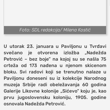
sport
fudbal
košarka
rukomet
Foto: SDL redakcija/ Milena Kostić
e-sport
ostali sportovi
U utorak 23. januara u Paviljonu u Tvrđavi
zabava
svečano je otvorena izložba „Nadežda
muzika
Petrović – bez boje” na kojoj su se našla 75
putovanja
crteža od 173 nađena u njenom skicenom
moda i stil
bloku. Svi radovi koji se trenutno nalaze u
Paviljonu doneseni su iz kolekcije Narodnog
studenti
muzeja Srbije radi obeležavanja 60 godina
organizacije
Galerije Likovne kolonije
„
Sićevo” koju je, kao
konkursi
prvu jugoslovensku koloniju, 1905. godine
fakulteti
osnovala Nadežda Petrović.