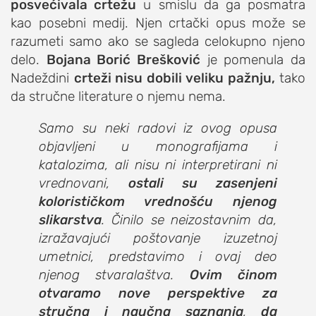
posvećivala crtežu
u smislu da ga posmatra
kao posebni medij. Njen crtački opus može se
razumeti samo ako se sagleda celokupno njeno
delo.
Bojana Borić Brešković
je pomenula da
Nadeždini
crteži nisu dobili veliku pažnju,
tako
da stručne literature o njemu nema.
Samo su neki radovi iz ovog opusa
objavljeni u monografijama i
katalozima, ali nisu ni interpretirani ni
vrednovani,
ostali su zasenjeni
kolorističkom vrednošću njenog
slikarstva
. Činilo se neizostavnim da,
izražavajući poštovanje izuzetnoj
umetnici, predstavimo i ovaj deo
njenog stvaralaštva.
Ovim činom
otvaramo nove perspektive za
stručna i naučna saznanja
,
da