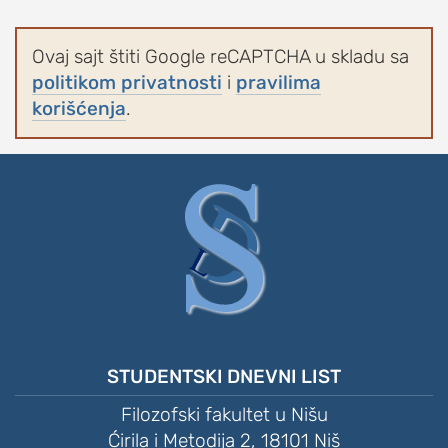
Ovaj sajt štiti Google reCAPTCHA u skladu sa
politikom privatnosti
i
pravilima
korišćenja
.
STUDENTSKI DNEVNI LIST
Filozofski fakultet u Nišu
Ćirila i Metodija 2, 18101 Niš