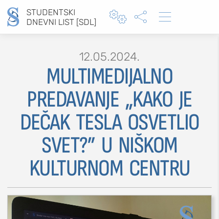
STUDENTSKI



DNEVNI LIST [SDL]
12.05.2024.
MULTIMEDIJALNO
Type 2 or more characters for results.
PREDAVANJE „KAKO JE
DEČAK TESLA OSVETLIO
MOJ SDL
SVET?” U NIŠKOM
prijava
KULTURNOM CENTRU
SEKCIJE
društvo
kultura