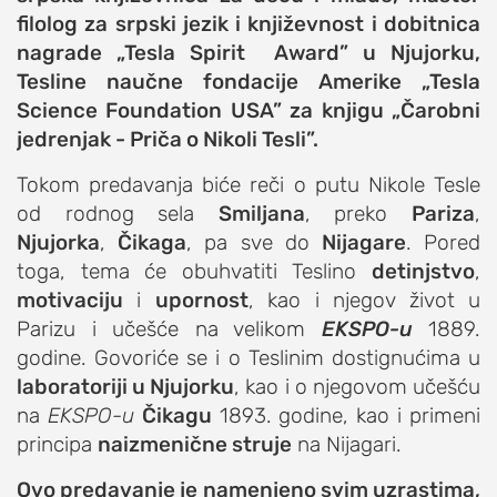
filolog za srpski jezik i književnost i dobitnica
studentski život
nagrade „Tesla Spirit Award” u Njujorku,
zdravlje
Tesline naučne fondacije Amerike „Tesla
it
Science Foundation USA” za knjigu „Čarobni
kolumna
jedrenjak - Priča o Nikoli Tesli”.
sdl podkast
Tokom predavanja biće reči o putu Nikole Tesle
od rodnog sela
Smiljana
, preko
Pariza
,
STUDENTSKI DNEVNI LIST
Njujorka
,
Čikaga
, pa sve do
Nijagare
. Pored
toga, tema će obuhvatiti Teslino
detinjstvo
,
o nama
motivaciju
i
upornost
, kao i njegov život u
Parizu i učešće na velikom
EKSPO-u
1889.
impresum
godine. Govoriće se i o Teslinim dostignućima u
kontakt
laboratoriji u Njujorku
, kao i o njegovom učešću
na
EKSPO-u
Čikagu
1893. godine, kao i primeni
principa
naizmenične struje
na Nijagari.
Ovo predavanje je namenjeno svim uzrastima,