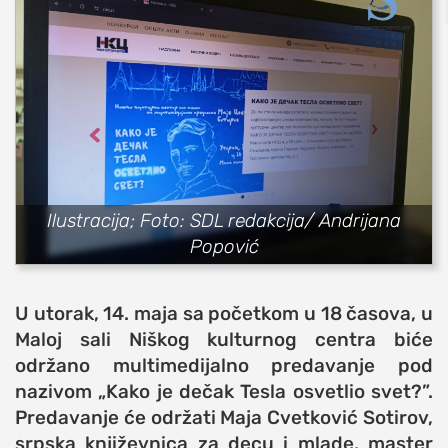
sport
fudbal
košarka
rukomet
e-sport
ostali sportovi
zabava
Ilustracija; Foto: SDL redakcija/ Andrijana
Popović
muzika
putovanja
U utorak, 14. maja sa početkom u 18 časova, u
moda i stil
Maloj sali Niškog kulturnog centra biće
studenti
održano multimedijalno predavanje pod
organizacije
nazivom „Kako je dečak Tesla osvetlio svet?”.
konkursi
Predavanje će održati Maјa Cvetković Sotirov,
srpska književnica za decu i mlade, master
fakulteti