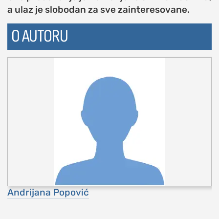
a ulaz je slobodan za sve zainteresovane.
O AUTORU
Andrijana Popović