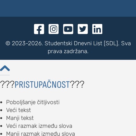





© 2023-2026. Studentski Dnevni List [SDL]. Sva
prava zadržana.

???
???
PRISTUPAČNOST
Poboljšanje čitljivosti
Veći tekst
Manji tekst
Veći razmak između slova
Manji razmak između slova