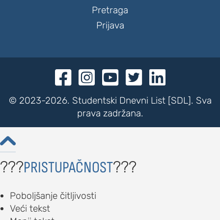
Pretraga
Prijava





© 2023-2026. Studentski Dnevni List [SDL]. Sva
prava zadržana.

???
???
PRISTUPAČNOST
Poboljšanje čitljivosti
Veći tekst