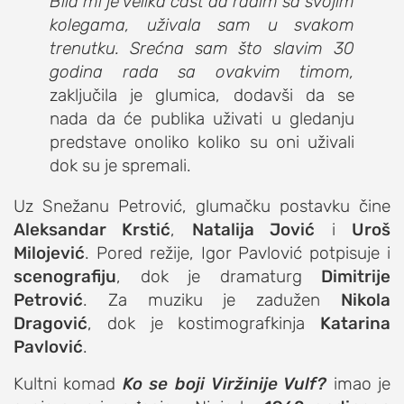
Bila mi je velika čast da radim sa svojim
kolegama, uživala sam u svakom
trenutku. Srećna sam što slavim 30
godina rada sa ovakvim timom,
zaključila je glumica, dodavši da se
nada da će publika uživati u gledanju
predstave onoliko koliko su oni uživali
dok su je spremali.
Uz Snežanu Petrović, glumačku postavku čine
Aleksandar Krstić
,
Natalija Jović
i
Uroš
Milojević
. Pored režije, Igor Pavlović potpisuje i
scenografiju
, dok je dramaturg
Dimitrije
Petrović
. Za muziku je zadužen
Nikola
Dragović
, dok je kostimografkinja
Katarina
Pavlović
.
Kultni komad
Ko se boji
Viržinije Vulf?
imao je