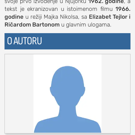
svoje prvo izvođenje u Njujorku
1962. godine
, a
tekst je ekranizovan u istoimenom filmu
1966.
godine
u režiji Majka Nikolsa, sa
Elizabet Tejlor i
Ričardom Bartonom
u glavnim ulogama.
O AUTORU