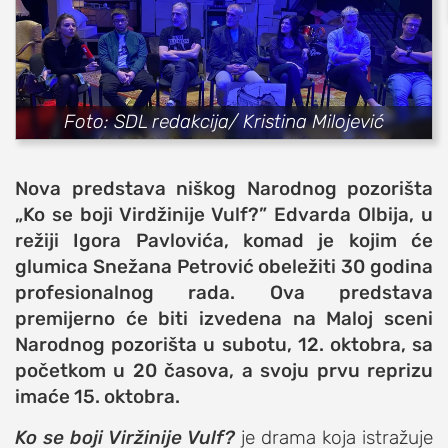
sport
fudbal
košarka
Foto: SDL redakcija/ Kristina Milojević
rukomet
e-sport
Nova predstava niškog Narodnog pozorišta
ostali sportovi
„Ko se boji Virdžinije Vulf?” Edvarda Olbija, u
zabava
režiji Igora Pavlovića, komad je kojim će
muzika
glumica Snežana Petrović obeležiti 30 godina
putovanja
profesionalnog rada. Ova predstava
moda i stil
premijerno će biti izvedena na Maloj sceni
Narodnog pozorišta u subotu, 12. oktobra, sa
studenti
početkom u 20 časova, a svoju prvu reprizu
organizacije
imaće 15. oktobra.
konkursi
Ko se boji Viržinije Vulf?
je drama koja istražuje
fakulteti