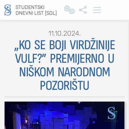
STUDENTSKI



DNEVNI LIST [SDL]
11.10.2024.
„KO SE BOJI VIRDŽINIJE
Type 2 or more characters for results.
VULF?” PREMIJERNO U
NIŠKOM NARODNOM
MOJ SDL
POZORIŠTU
prijava
SEKCIJE
društvo
kultura