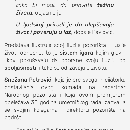
kako bi mogli da prihvate
težinu
života
, objasnio je.
U ljudskoj prirodi je da ulepšavaju
život i poveruju u laž
, dodaje Pavlović.
Predstava ilustruje spoj iluzije pozorišta i iluzije
život, odnosno, to je
sistem igara
kojim glavni
likovi pokušavaju da odbrane svoju iluziju od
spoljašnosti
, i tako se održavaju u životu.
Snežana Petrović
, koja je pre svega inicijatorka
postavljanja ovog komada na repertoar
Narodnog pozorišta i koja ovom premijerom
obeležava 30 godina umetničkog rada, zahvalila
se svojim kolegama i direktoru pozorišta na
podršci.