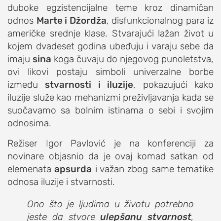
duboke egzistencijalne teme kroz dinamičan
studentski život
odnos
Martе i Džordža
, disfunkcionalnog para iz
zdravlje
američke srednje klase. Stvarajući lažan život u
it
kojem dvadeset godina ubeđuju i varaju sebe da
imaju
sina
koga čuvaju do njegovog punoletstva,
kolumna
ovi likovi postaju simboli univerzalne borbe
sdl podkast
između
stvarnosti i iluzije
, pokazujući kako
iluzije služe kao mehanizmi preživljavanja kada se
STUDENTSKI DNEVNI LIST
suočavamo sa bolnim istinama o sebi i svojim
odnosima.
o nama
Režiser Igor Pavlović je na konferenciji za
impresum
novinare objasnio da je ovaj komad satkan od
kontakt
elemenata
apsurda
i važan zbog same tematike
odnosa iluzije i stvarnosti.
Ono što je ljudima u životu potrebno
jeste da stvore
ulepšanu stvarnost
,