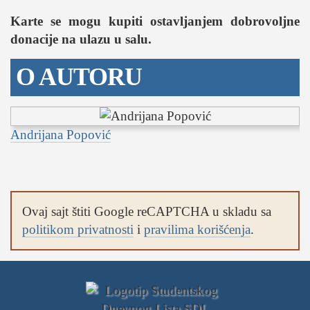
studentski život
Karte se mogu kupiti ostavljanjem dobrovoljne
zdravlje
donacije na ulazu u salu.
it
kolumna
O AUTORU
sdl podkast
STUDENTSKI DNEVNI LIST
Andrijana Popović
o nama
impresum
kontakt
Ovaj sajt štiti Google reCAPTCHA u skladu sa
politikom privatnosti
i
pravilima korišćenja
.