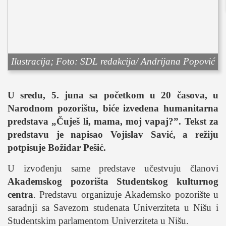
sport
fudbal
košarka
rukomet
Ilustracija; Foto: SDL redakcija/ Andrijana Popović
e-sport
ostali sportovi
U sredu, 5. juna sa početkom u 20 časova, u
zabava
Narodnom pozorištu, biće izvedena humanitarna
muzika
predstava „Čuješ li, mama, moj vapaj?”. Tekst za
putovanja
predstavu je napisao Vojislav Savić, a režiju
moda i stil
potpisuje Božidar Pešić.
studenti
U izvođenju same predstave učestvuju članovi
organizacije
Akademskog pozorišta Studentskog kulturnog
centra
. Predstavu organizuje Akademsko pozorište u
konkursi
saradnji sa Savezom studenata Univerziteta u Nišu i
fakulteti
Studentskim parlamentom Univerziteta u Nišu.