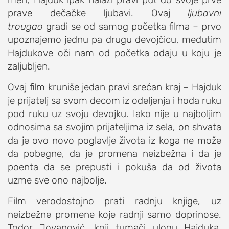
prave dečačke ljubavi. Ovaj
ljubavni
trougao
gradi se od samog početka filma – prvo
upoznajemo jednu pa drugu devojčicu, međutim
Hajdukove oči nam od početka odaju u koju je
zaljubljen.
Ovaj film kruniše jedan pravi srećan kraj – Hajduk
je prijatelj sa svom decom iz odeljenja i hoda ruku
pod ruku uz svoju devojku. Iako nije u najboljim
odnosima sa svojim prijateljima iz sela, on shvata
da je ovo novo poglavlje života iz koga ne može
da pobegne, da je promena neizbežna i da je
poenta da se prepusti i pokuša da od života
uzme sve ono najbolje.
Film verodostojno prati radnju knjige, uz
neizbežne promene koje radnji samo doprinose.
Todor Jovanović, koji tumači ulogu Hajduka,