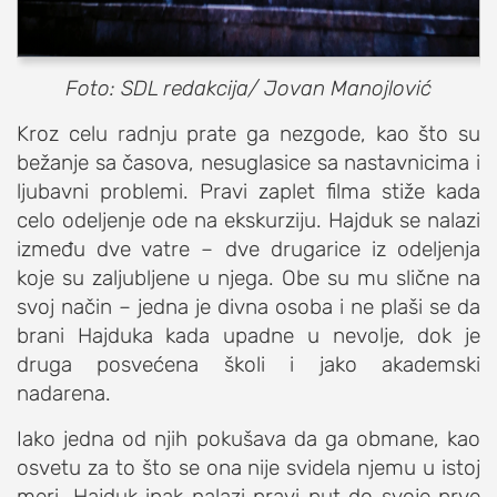
Foto: SDL redakcija/ Jovan Manojlović
Kroz celu radnju prate ga nezgode, kao što su
bežanje sa časova, nesuglasice sa nastavnicima i
ljubavni problemi. Pravi zaplet filma stiže kada
celo odeljenje ode na ekskurziju. Hajduk se nalazi
između dve vatre – dve drugarice iz odeljenja
koje su zaljubljene u njega. Obe su mu slične na
svoj način – jedna je divna osoba i ne plaši se da
brani Hajduka kada upadne u nevolje, dok je
druga posvećena školi i jako akademski
nadarena.
Iako jedna od njih pokušava da ga obmane, kao
osvetu za to što se ona nije svidela njemu u istoj
meri, Hajduk ipak nalazi pravi put do svoje prve