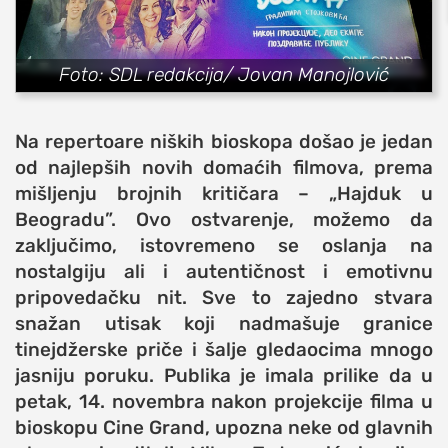
sport
fudbal
Foto: SDL redakcija/ Jovan Manojlović
košarka
rukomet
Na repertoare niških bioskopa došao je jedan
e-sport
od najlepših novih domaćih filmova, prema
ostali sportovi
mišljenju brojnih kritičara – „Hajduk u
Beogradu”. Ovo ostvarenje, možemo da
zabava
zaključimo, istovremeno se oslanja na
muzika
nostalgiju ali i autentičnost i emotivnu
putovanja
pripovedačku nit. Sve to zajedno stvara
moda i stil
snažan utisak koji nadmašuje granice
studenti
tinejdžerske priče i šalje gledaocima mnogo
jasniju poruku.
Publika je imala prilike da u
organizacije
petak, 14. novembra nakon projekcije filma u
konkursi
bioskopu
Cine Grand, upozna neke od glavnih
fakulteti