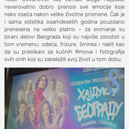
neverovatno dobro prenosi sve emocije koje
neko oseća nakon velike životne promene. Čak je
i sama estetika osamdesetih godina pouzdano
prenesena na veliko platno – za snimanje su
birani delovi Beograda koji su najviše
zaostali
u
tom vremenu; odeća, frizure, šminka i nakit kao
da su preslikani sa kućnih filmova i fotografija
svih onih koji su zabeležili svoj život u tom dobu.