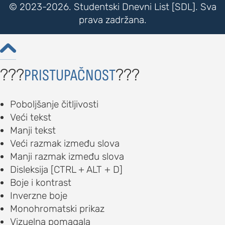
© 2023-2026. Studentski Dnevni List [SDL]. Sva
prava zadržana.

???
???
PRISTUPAČNOST
Poboljšanje čitljivosti
Veći tekst
Manji tekst
Veći razmak između slova
Manji razmak između slova
Disleksija [CTRL + ALT + D]
Boje i kontrast
Inverzne boje
Monohromatski prikaz
Vizuelna pomagala