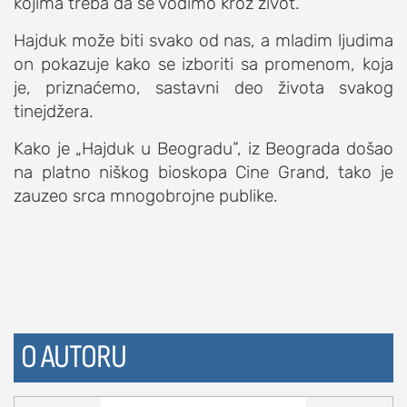
kojima treba da se vodimo kroz život.
Hajduk može biti svako od nas, a mladim ljudima
on pokazuje kako se izboriti sa promenom, koja
je, priznaćemo, sastavni deo života svakog
tinejdžera.
Kako je „Hajduk u Beogradu”, iz Beograda došao
na platno niškog bioskopa Cine Grand, tako je
zauzeo srca mnogobrojne publike.
O AUTORU