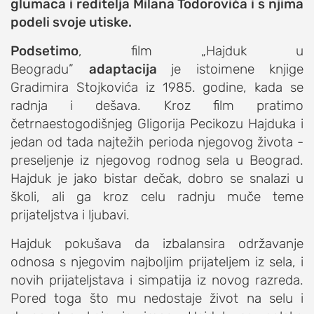
glumaca i reditelja Milana Todorovića i s njima
studentski život
podeli svoje utiske.
zdravlje
Podsetimo
, film „Hajduk u
it
Beogradu”
adaptacija
je istoimene knjige
Gradimira Stojkovića iz 1985. godine, kada se
kolumna
radnja i dešava. Kroz film pratimo
sdl podkast
četrnaestogodišnjeg Gligorija Pecikozu Hajduka i
jedan od tada najtežih perioda njegovog života -
STUDENTSKI DNEVNI LIST
preseljenje iz njegovog rodnog sela u Beograd.
Hajduk je jako bistar dečak, dobro se snalazi u
o nama
školi, ali ga kroz celu radnju muče teme
impresum
prijateljstva i ljubavi.
kontakt
Hajduk pokušava da izbalansira održavanje
odnosa s njegovim najboljim prijateljem iz sela, i
novih prijateljstava i simpatija iz novog razreda.
Pored toga što mu nedostaje život na selu i