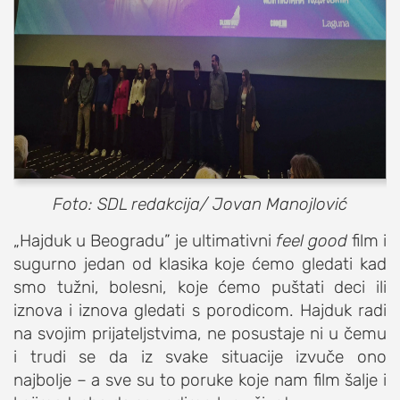
Foto: SDL redakcija/ Jovan Manojlović
„Hajduk u Beogradu” je ultimativni
feel g
ood
film i
sugurno jedan od klasika koje ćemo gledati kad
smo tužni, bolesni, koje ćemo puštati deci ili
iznova i iznova gledati s porodicom. Hajduk radi
na svojim prijateljstvima, ne posustaje ni u čemu
i trudi se da iz svake situacije izvuče ono
najbolje – a sve su to poruke koje nam film šalje i