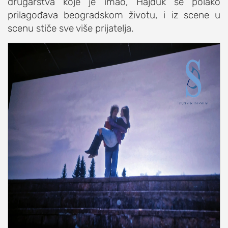
drugarstva koje je imao, Hajduk se polako
prilagođava beogradskom životu, i iz scene u
scenu stiče sve više prijatelja.