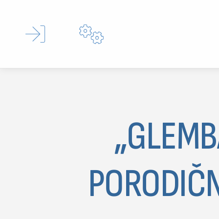


„GLEMBA
Type 
PORODIČN
MOJ SDL
prijava