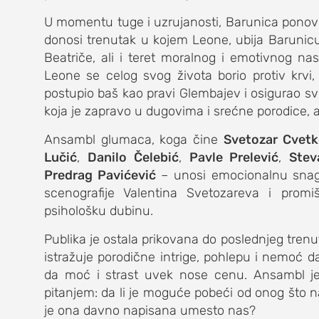
U momentu tuge i uzrujanosti, Barunica ponov
kolumna
donosi trenutak u kojem Leone, ubija Barunicu
Beatriče, ali i teret moralnog i emotivnog na
sdl podkast
Leone se celog svog života borio protiv krvi,
postupio baš kao pravi Glembajev i osigurao s
koja je zapravo u dugovima i srećne porodice, a
STUDENTSKI 
Ansambl glumaca, koga čine
Svetozar Cvetk
o nama
Lučić
,
Danilo Čelebić
,
Pavle Prelević
,
Stev
Predrag Pavićević
– unosi emocionalnu snagu
impresum
scenografije Valentina Svetozareva i prom
psihološku dubinu.
kontakt
Publika je ostala prikovana do poslednjeg tren
istražuje porodične intrige, pohlepu i nemoć 
da moć i strast uvek nose cenu. Ansambl je 
pitanjem: da li je moguće pobeći od onog što na
je ona davno napisana umesto nas?