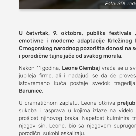
zabava
Foto: SDL red
muzika
putovanja
U četvrtak, 9. oktobra, publika festivala
emotivne i moderne adaptacije Krležinog k
moda i stil
Crnogorskog narodnog pozorišta donosi na sc
studenti
i porodične tajne jače od svakog morala.
Nakon 11 godina,
Leone Glembaj
vraća se u sv
organizacij
jubileja firme, ali i nadajući se da će pro
konkursi
istovremeno kuća postaje svedok tragedij
Barunice
.
fakulteti
U dramatičnom zapletu, Leone otkriva
prelju
studentski 
sukoba i rasprava u kojima izlaze na videlo
prošlost njihovog braka. Napetost kulminira 
zdravlje
njegov sin, Leone, bio sa njegovom suprugom
porodični sukobi eskaliraju.
it