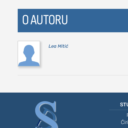
O AUTORU
Lea Mitić
ST
Ćir