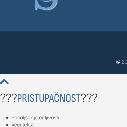
© 20

???
???
PRISTUPAČNOST
Poboljšanje čitljivosti
Veći tekst