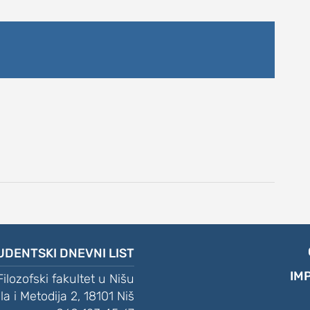
UDENTSKI DNEVNI LIST
IM
Filozofski fakultet u Nišu
ila i Metodija 2, 18101 Niš