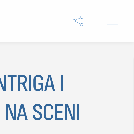


NTRIGA I
 NA SCENI