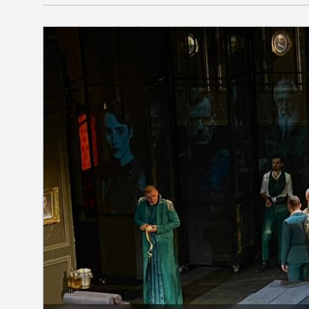
SEKCIJE
društvo
kultura
sport
fudbal
košarka
rukomet
e-sport
ostali sport