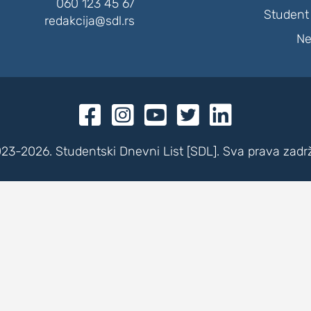
060 123 45 67
Student 
redakcija@sdl.rs
Ne





23-2026. Studentski Dnevni List [SDL]. Sva prava zadr