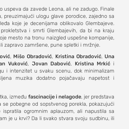
o uspeva da zavede Leona, ali ne zadugo. Finale
, preuzimajući ulogu glave porodice, zajedno sa
sleđa koje je decenijama oblikovalo Glembajeve.
 prokletstva i smrti Glembajevih, da bi na kraju
voje mesto na tronu naizgled uspešne kompanije,
li zapravo zamršene, pune spletki i mržnje.
DNEVNI LIST
ović
,
Mišo Obradović
,
Kristina Obradović
,
Una
an Vuković
,
Jovan Dabović
,
Kristina Mrkić
i
 i intenzitet u svaku scenu, dok minimalizam
išljena muzika dodatno pojačavaju napetost i
utka, između
fascinacije i nelagode
, jer predstava
da se pobegne od sopstvenog porekla, pokazujući
ispratila ogromnim aplauzom, ali napustila sa
m je u krvi? Da li svako stvara svoju sudbinu, ili