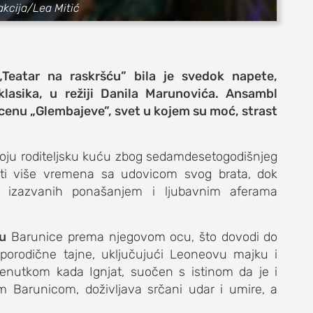
akcija/Lea Mitić
 „Teatar na raskršću” bila je svedok napete,
lasika, u režiji Danila Marunovića. Ansambl
enu „Glembajeve”, svet u kojem su moć, strast
oju roditeljsku kuću zbog sedamdesetogodišnjeg
e
vesti više vremena sa udovicom svog brata, dok
a izazvanih ponašanjem i ljubavnim aferama
bu
Barunice prema njegovom ocu, što dovodi do
život
 porodične tajne, uključujući Leoneovu majku i
trenutkom kada Ignjat, suočen s istinom da je i
 Barunicom, doživljava srčani udar i umire, a