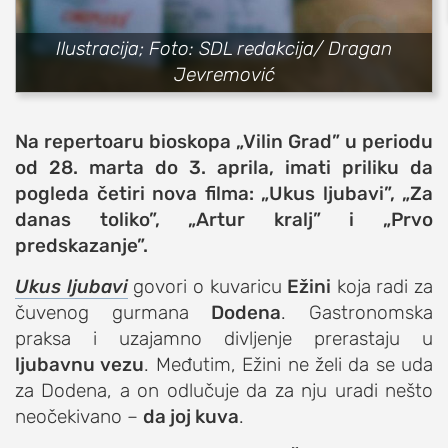
sport
Ilustracija; Foto: SDL redakcija/ Dragan
fudbal
Jevremović
košarka
rukomet
Na repertoaru bioskopa „Vilin Grad” u periodu
e-sport
od 28. marta do 3. aprila, imati priliku da
ostali sportovi
pogleda četiri nova filma: „Ukus ljubavi”, „Za
danas toliko”, „Artur kralj” i „Prvo
zabava
predskazanje”.
muzika
putovanja
Ukus ljubavi
govori o kuvaricu
Ežini
koja radi za
čuvenog gurmana
Dodena
. Gastronomska
moda i stil
praksa i uzajamno divljenje prerastaju u
studenti
ljubavnu vezu
. Međutim, Ežini ne želi da se uda
organizacije
za Dodena, a on odlučuje da za nju uradi nešto
konkursi
neočekivano –
da joj kuva
.
fakulteti