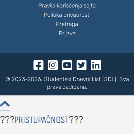
Pravila korišćenja sajta
Politika privatnosti
Pretraga
Prijava





© 2023-2026. Studentski Dnevni List [SDL]. Sva
prava zadržana.

???
???
PRISTUPAČNOST