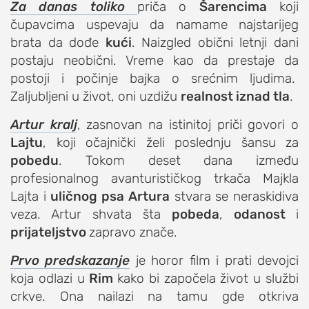
Za danas toliko
priča o
Šarencima
koji
studentski život
čupavcima uspevaju da namame najstarijeg
zdravlje
brata da dođe
kući
. Naizgled obični letnji dani
postaju neobični. Vreme kao da prestaje da
it
postoji i počinje bajka o srećnim ljudima.
kolumna
Zaljubljeni u život, oni uzdižu
realnost iznad tla
.
sdl podkast
Artur kralj
, zasnovan na istinitoj priči govori o
Lajtu
, koji očajnički želi poslednju šansu za
STUDENTSKI DNEVNI LIST
pobedu
. Tokom deset dana između
profesionalnog avanturističkog trkača Majkla
o nama
Lajta i
uličnog psa Artura
stvara se neraskidiva
impresum
veza. Artur shvata šta
pobeda
,
odanost
i
kontakt
prijateljstvo
zapravo znače.
Prvo
predskazanje
je horor film i prati devojci
koja odlazi u
Rim
kako bi započela život u službi
crkve. Ona nailazi na tamu gde otkriva