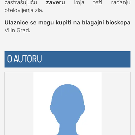
zastrašujuću
zaveru
koja teži rađanju
otelovljenja zla.
Ulaznice se mogu kupiti na blagajni bioskopa
Vilin Grad
.
O AUTORU