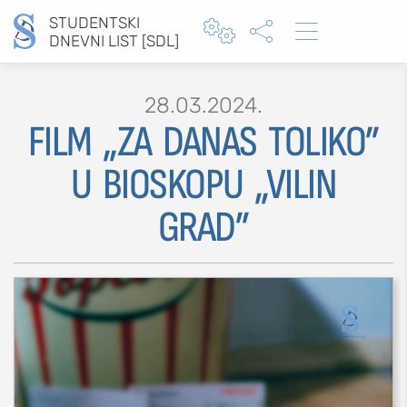
STUDENTSKI



DNEVNI LIST [SDL]
28.03.2024.
FILM „ZA DANAS TOLIKO”
Type 2 or more characters for results.
U BIOSKOPU „VILIN
GRAD”
MOJ SDL
prijava
SEKCIJE
društvo
kultura