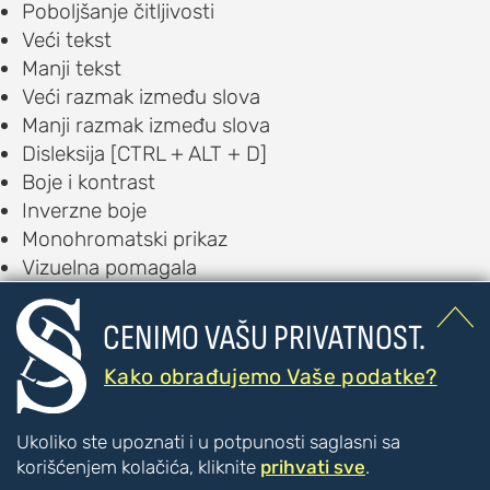
Poboljšanje čitljivosti
Veći tekst
Manji tekst
Veći razmak između slova
Manji razmak između slova
Disleksija [CTRL + ALT + D]
Boje i kontrast
Inverzne boje
Monohromatski prikaz
Vizuelna pomagala
Akcentovani linkovi [CTRL + ALT + U]

Veliki pokazivač [CTRL + ALT + C]
CENIMO VAŠU PRIVATNOST.
Vodič za čitanje [CTRL + ALT + R]
Kako obrađujemo Vaše podatke?
Čitač [CTRL + ALT + V]
Auditorna pomagala
Text to Speech [CTRL + ALT + T]
Ukoliko ste upoznati i u potpunosti saglasni sa
Speech to Text [CTRL + ALT + S]
korišćenjem kolačića, kliknite
prihvati sve
.