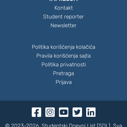
Kontakt
Student reporter
Newsletter
Politika korišćenja kolačića
Pravila korišćenja sajta
Politika privatnosti
Pretraga
Prijava





© 2023-2026. Studentski Dnevni List [SDL]. Sva