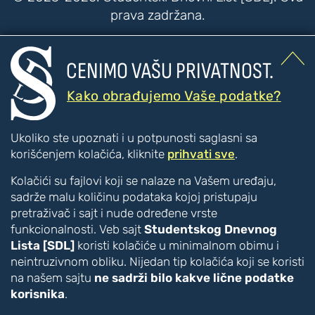
prava zadržana.


CENIMO VAŠU PRIVATNOST.
???
???
PRISTUPAČNOST
Kako obrađujemo Vaše podatke?
Poboljšanje čitljivosti
Ukoliko ste upoznati i u potpunosti saglasni sa
Veći tekst
korišćenjem kolačića, kliknite
prihvati sve
.
Manji tekst
Kolačići su fajlovi koji se nalaze na Vašem uređaju,
Veći razmak između slova
sadrže malu količinu podataka kojoj pristupaju
Manji razmak između slova
pretraživač i sajt i nude određene vrste
Disleksija [CTRL + ALT + D]
funkcionalnosti. Veb sajt
Studentskog Dnevnog
Boje i kontrast
Lista [SDL]
koristi kolačiće u minimalnom obimu i
Inverzne boje
neintruzivnom obliku. Nijedan tip kolačića koji se koristi
Monohromatski prikaz
na našem sajtu
ne sadrži bilo kakve lične podatke
korisnika
.
Vizuelna pomagala