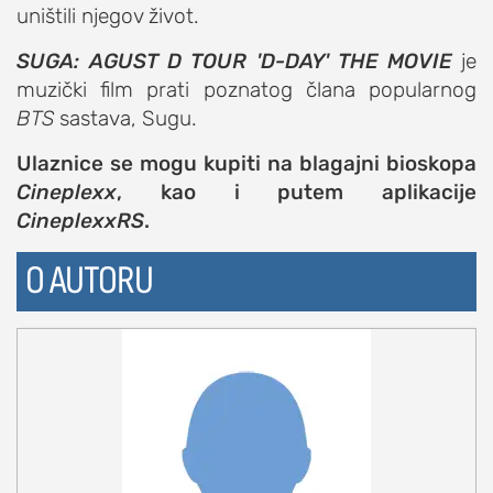
uništili njegov život.
studentski život
SUGA: AGUST D TOUR 'D-DAY' THE MOVIE
je
zdravlje
muzički film prati poznatog člana popularnog
it
BTS
sastava, Sugu.
kolumna
Ulaznice se mogu kupiti na blagajni bioskopa
sdl podkast
Cineplexx
, kao i putem aplikacije
CineplexxRS
.
STUDENTSKI DNEVNI LIST
O AUTORU
o nama
impresum
kontakt