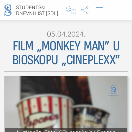
STUDENTSKI



DNEVNI LIST [SDL]
05.04.2024.
FILM „MONKEY MAN” U
Type 2 or more characters for results.
BIOSKOPU „CINEPLEXX”
MOJ SDL
prijava
SEKCIJE
društvo
kultura