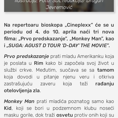
Ilustracija; Foto: SDL redakcija/ Dragan
Jevremović
sport
fudbal
košarka
Na repertoaru bioskopa „Cineplexx” će se u
periodu od 4. do 10. aprila naći tri nova
rukomet
filma: „Prvo predskazanje”, „Monkey Man”, kao
e-sport
i „
SUGA: AGUST D TOUR 'D-DAY' THE MOVIE
”.
ostali sportovi
Prvo predskazanje
prati mladu Amerikanku koja
zabava
je poslata u
Rim
kako bi započela svoj život u
muzika
službi crkve. Međutim, suočava se sa
tamom
putovanja
koja dovodi u pitanje njenu veru i otkriva
moda i stil
zastrašujuću zaveru koja teži
rađanju
otelovljenja zla
.
studenti
organizacije
Monkey Man
prati mladića poznatog samo kao
Kid
, koji se bori u podzemnom klubu noseći
konkursi
masku gorile, dok traži
osvetu
protiv onih koji su
fakulteti