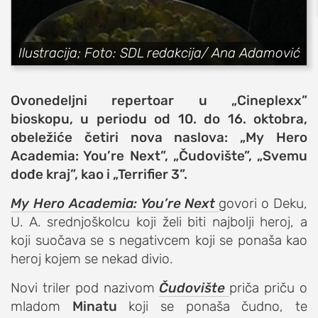
sport
fudbal
Ilustracija; Foto: SDL redakcija/ Ana Adamović
košarka
rukomet
Ovonedeljni repertoar u „Cineplexx”
e-sport
bioskopu, u periodu od 10. do 16. oktobra,
ostali sportovi
obeležiće četiri nova naslova: „My Hero
Academia: You’re Next”, „Čudovište”, „Svemu
zabava
dođe kraj”, kao i „Terrifier 3”.
muzika
putovanja
My Hero Academia: You’re Next
govori o Deku,
U. A. srednjoškolcu koji želi biti najbolji heroj, a
moda i stil
koji suočava se s negativcem koji se ponaša kao
studenti
heroj kojem se nekad divio.
organizacije
Novi triler pod nazivom
Čudovište
priča priču o
konkursi
mladom
Minatu
koji se ponaša čudno, te
fakulteti