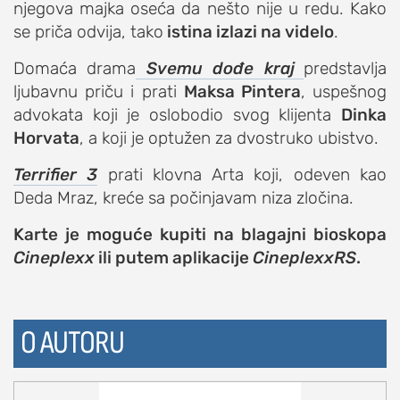
njegova majka oseća da nešto nije u redu. Kako
studentski život
se priča odvija, tako
istina izlazi na videlo
.
zdravlje
Domaća drama
Svemu dođe kraj
predstavlja
it
ljubavnu priču i prati
Maksa Pintera
, uspešnog
kolumna
advokata koji je oslobodio svog klijenta
Dinka
Horvata
, a koji je optužen za dvostruko ubistvo.
sdl podkast
Terrifier 3
prati klovna Arta koji, odeven kao
STUDENTSKI DNEVNI LIST
Deda Mraz, kreće sa počinjavam niza zločina.
Karte je moguće kupiti na blagajni bioskopa
o nama
Cineplexx
ili putem aplikacije
CineplexxRS
.
impresum
kontakt
O AUTORU