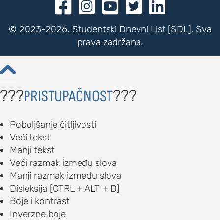





© 2023-2026. Studentski Dnevni List [SDL]. Sva
prava zadržana.

???
???
PRISTUPAČNOST
Poboljšanje čitljivosti
Veći tekst
Manji tekst
Veći razmak između slova
Manji razmak između slova
Disleksija [CTRL + ALT + D]
Boje i kontrast
Inverzne boje