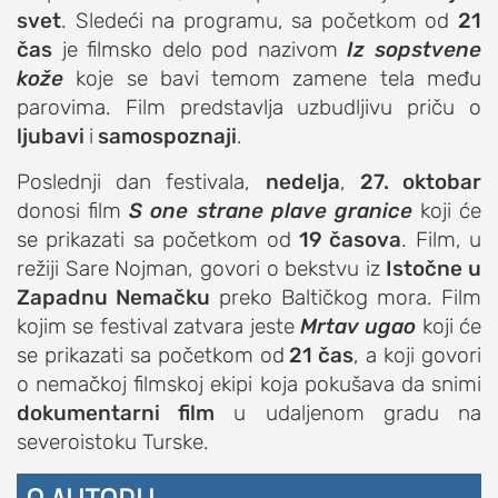
svet
. Sledeći na programu, sa početkom od
21
čas
je filmsko delo pod nazivom
Iz sopstvene
kože
koje se bavi temom zamene tela među
parovima. Film predstavlja uzbudljivu priču o
ljubavi
i
samospoznaji
.
Poslednji dan festivala,
nedelja
,
27. oktobar
donosi film
S one strane plave granice
koji će
se prikazati sa početkom od
19 časova
. Film, u
režiji Sare Nojman, govori o bekstvu iz
Istočne u
Zapadnu Nemačku
preko Baltičkog mora. Film
kojim se festival zatvara jeste
Mrtav ugao
koji će
se prikazati sa početkom od
21 čas
, a koji govori
o nemačkoj filmskoj ekipi koja pokušava da snimi
dokumentarni film
u udaljenom gradu na
severoistoku Turske.