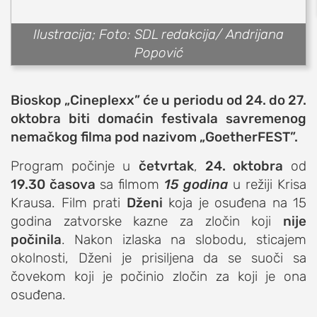
sport
fudbal
Ilustracija; Foto: SDL redakcija/ Andrijana
košarka
Popović
rukomet
e-sport
Bioskop „Cineplexx” će u periodu od 24. do 27.
ostali sportovi
oktobra biti domaćin festivala savremenog
nemačkog filma pod nazivom „GoetherFEST”.
zabava
muzika
Program počinje u
četvrtak
,
24. oktobra
od
putovanja
19.30 časova
sa filmom
15 godina
u režiji Krisa
Krausa. Film prati
Dženi
koja je osuđena na 15
moda i stil
godina zatvorske kazne za zločin koji
nije
studenti
počinila
. Nakon izlaska na slobodu, sticajem
organizacije
okolnosti, Dženi je prisiljena da se suoči sa
konkursi
čovekom koji je počinio zločin za koji je ona
osuđena.
fakulteti