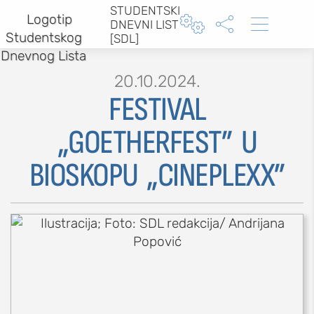
STUDENTSKI



DNEVNI LIST
[SDL]
20.10.2024.
FESTIVAL
„GOETHERFEST” U
MOJ SDL
BIOSKOPU „CINEPLEXX”
prijava
SEKCIJE
društvo
kultura