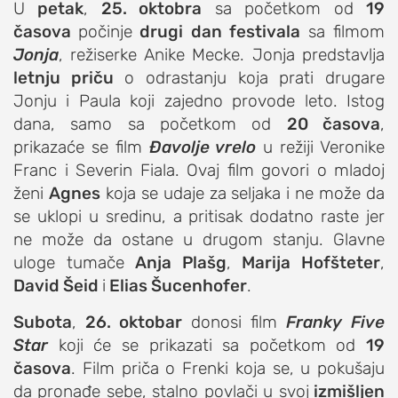
studentski život
U
petak
,
25. oktobra
sa početkom od
19
zdravlje
časova
počinje
drugi dan festivala
sa filmom
Jonja
, režiserke Anike Mecke. Jonja predstavlja
it
letnju priču
o odrastanju koja prati drugare
kolumna
Jonju i Paula koji zajedno provode leto. Istog
sdl podkast
dana, samo sa početkom od
20 časova
,
prikazaće se film
Đavolje vrelo
u režiji Veronike
Franc i Severin Fiala. Ovaj film govori o mladoj
STUDENTSKI DNEVNI LIST
ženi
Agnes
koja se udaje za seljaka i ne može da
o nama
se uklopi u sredinu, a pritisak dodatno raste jer
ne može da ostane u drugom stanju. Glavne
impresum
uloge tumače
Anja Plašg
,
Marija Hofšteter
,
kontakt
David Šeid
i
Elias Šucenhofer
.
Subota
,
26. oktobar
donosi film
Franky Five
Star
koji će se prikazati sa početkom od
19
časova
. Film priča o Frenki koja se, u pokušaju
da pronađe sebe, stalno povlači u svoj
izmišljen