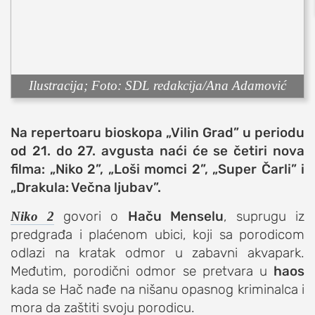
sport
fudbal
košarka
rukomet
Ilustracija; Foto: SDL redakcija/Ana Adamović
e-sport
ostali sportovi
Na repertoaru bioskopa „Vilin Grad” u periodu
zabava
od 21. do 27. avgusta naći će se četiri nova
muzika
filma: „Niko 2”, „Loši momci 2”, „Super Čarli” i
putovanja
„Drakula: Večna ljubav”.
moda i stil
govori o
Haču Menselu
, suprugu iz
Niko 2
studenti
predgrađa i plaćenom ubici, koji sa porodicom
organizacije
odlazi na kratak odmor u zabavni akvapark.
Međutim, porodični odmor se pretvara u
haos
konkursi
kada se Hač nađe na nišanu opasnog kriminalca i
fakulteti
mora da zaštiti svoju porodicu.