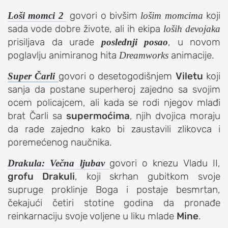
studentski život
govori o bivšim
koji
Loši momci 2
lošim momcima
zdravlje
sada vode dobre živote, ali ih ekipa
loših devojaka
it
prisiljava da urade
, u novom
poslednji posao
kolumna
poglavlju animiranog hita
animacije.
Dreamworks
sdl podkast
govori o desetogodišnjem
Viletu
koji
Super Čarli
sanja da postane superheroj zajedno sa svojim
STUDENTSKI DNEVNI LIST
ocem policajcem, ali kada se rodi njegov mlađi
brat Čarli sa
supermoćima
, njih dvojica moraju
o nama
da rade zajedno kako bi zaustavili zlikovca i
impresum
poremećenog naučnika.
kontakt
govori o knezu Vladu II,
Drakula: Večna ljubav
grofu Drakuli
, koji skrhan gubitkom svoje
supruge proklinje Boga i postaje besmrtan,
čekajući četiri stotine godina da pronađe
reinkarnaciju svoje voljene u liku mlade
Mine
.