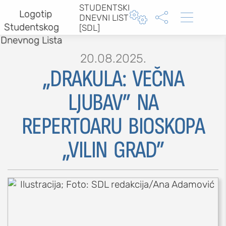
STUDENTSKI



DNEVNI LIST
[SDL]
20.08.2025.
„DRAKULA: VEČNA
LJUBAV” NA
MOJ SDL
REPERTOARU BIOSKOPA
prijava
„VILIN GRAD”
SEKCIJE
društvo
kultura